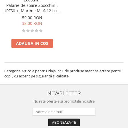
Zoocchini
Palarie de soare Zoocchini,
UPF50 +, Marime M, 6-12 Luni
- Mermaid
59,00 RON
38,00 RON
ADAUGA IN COS
Categoria Articole pentru Plaja include produse atent selectate pentru
copii, cu accent pe siguranță și calitate.
NEWSLETTER
Nu rata ofertele si promotiile noastre