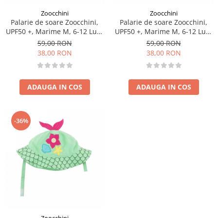
Zoocchini
Zoocchini
Palarie de soare Zoocchini,
Palarie de soare Zoocchini,
UPF50 +, Marime M, 6-12 Luni
UPF50 +, Marime M, 6-12 Luni
- Ananas
- Dino
59,00 RON
59,00 RON
38,00 RON
38,00 RON
ADAUGA IN COS
ADAUGA IN COS
-36%