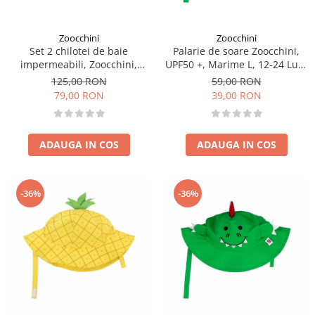
Zoocchini
Zoocchini
Set 2 chilotei de baie
Palarie de soare Zoocchini,
impermeabili, Zoocchini,
UPF50 +, Marime L, 12-24 Luni
protectie UPF50+, marime L,
- Dino
125,00 RON
59,00 RON
24-36 Luni â€“ Sirena
79,00 RON
39,00 RON
ADAUGA IN COS
ADAUGA IN COS
-36%
-36%