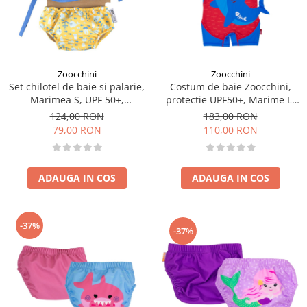
Zoocchini
Zoocchini
Set chilotel de baie si palarie,
Costum de baie Zoocchini,
Marimea S, UPF 50+,
protectie UPF50+, Marime L,
Zoocchini, Whale
24-36 luni - Shark
124,00 RON
183,00 RON
79,00 RON
110,00 RON
ADAUGA IN COS
ADAUGA IN COS
-37%
-37%