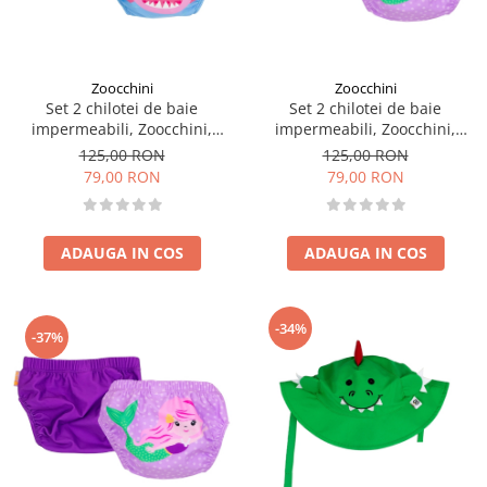
Zoocchini
Zoocchini
Set 2 chilotei de baie
Set 2 chilotei de baie
impermeabili, Zoocchini,
impermeabili, Zoocchini,
protectie UPF50+, marime L,
protectie UPF50+, marime M,
125,00 RON
125,00 RON
24-36 Luni â€“ Pink Shark
12-24 Luni â€“ Sirena
79,00 RON
79,00 RON
ADAUGA IN COS
ADAUGA IN COS
-34%
-37%