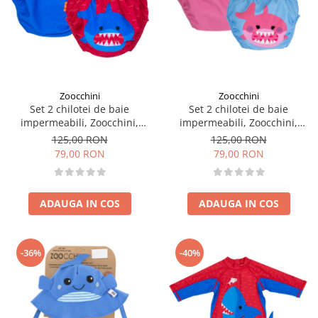
Zoocchini
Zoocchini
Set 2 chilotei de baie
Set 2 chilotei de baie
impermeabili, Zoocchini,
impermeabili, Zoocchini,
protectie UPF50+, marime M,
protectie UPF50+, marime M,
125,00 RON
125,00 RON
12-24 Luni â€“ Shark
12-24 Luni â€“ Pink Shark
79,00 RON
79,00 RON
ADAUGA IN COS
ADAUGA IN COS
-36%
-40%