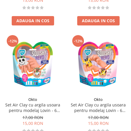
15,00 RON
15,00 RON
ADAUGA IN COS
ADAUGA IN COS
-12%
-12%
Okto
Okto
Set Air Clay cu argila usoara
Set Air Clay cu argila usoara
pentru modelaj Lovin - 6
pentru modelaj Lovin - 6
culori - Squishy Hero - Scary
culori - Squishy Hero -
17,00 RON
17,00 RON
Ghost
SquiRaff
15,00 RON
15,00 RON