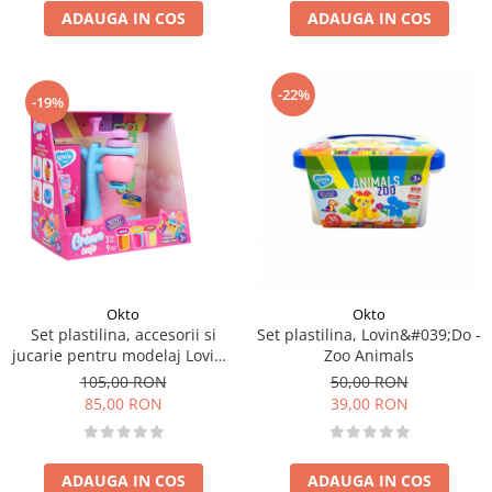
ADAUGA IN COS
ADAUGA IN COS
-22%
-19%
Okto
Okto
Set plastilina, accesorii si
Set plastilina, Lovin&#039;Do -
jucarie pentru modelaj Lovin -
Zoo Animals
Ice Cream Cafe
105,00 RON
50,00 RON
85,00 RON
39,00 RON
ADAUGA IN COS
ADAUGA IN COS