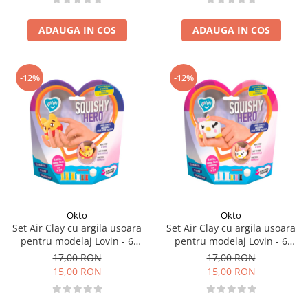
ADAUGA IN COS
ADAUGA IN COS
-12%
-12%
Okto
Okto
Set Air Clay cu argila usoara
Set Air Clay cu argila usoara
pentru modelaj Lovin - 6
pentru modelaj Lovin - 6
culori - Squishy Hero - Squiny
culori - Squishy Hero -
17,00 RON
17,00 RON
Pooh
Teensy-Weensy
15,00 RON
15,00 RON