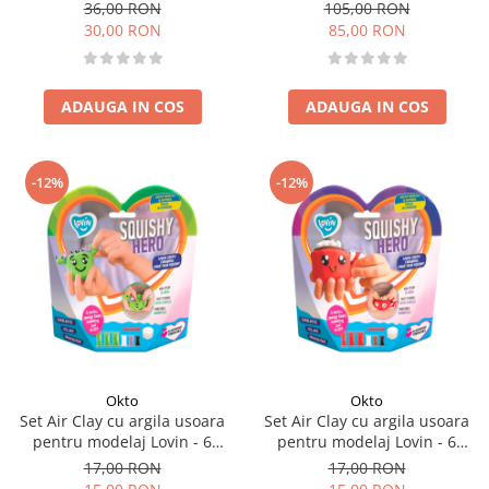
culori
Dino Max
36,00 RON
105,00 RON
30,00 RON
85,00 RON
ADAUGA IN COS
ADAUGA IN COS
-12%
-12%
Okto
Okto
Set Air Clay cu argila usoara
Set Air Clay cu argila usoara
pentru modelaj Lovin - 6
pentru modelaj Lovin - 6
culori - Squishy Hero -
culori - Squishy Hero - Cupcao
17,00 RON
17,00 RON
Cactusita