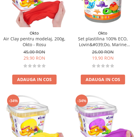
Okto
Okto
Air Clay pentru modelaj, 200g,
Set plastilina 100% ECO,
Okto - Rosu
Lovin&#039;Do, Marine
Inhabitants
45,00 RON
26,00 RON
29,90 RON
19,90 RON
ADAUGA IN COS
ADAUGA IN COS
-34%
-34%