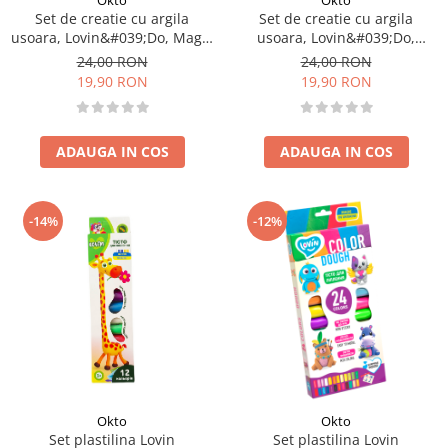
Okto
Okto
Set de creatie cu argila
Set de creatie cu argila
usoara, Lovin&#039;Do, Magic
usoara, Lovin&#039;Do,
Creatures
Monsters Company
24,00 RON
24,00 RON
19,90 RON
19,90 RON
ADAUGA IN COS
ADAUGA IN COS
-14%
-12%
Okto
Okto
Set plastilina Lovin
Set plastilina Lovin