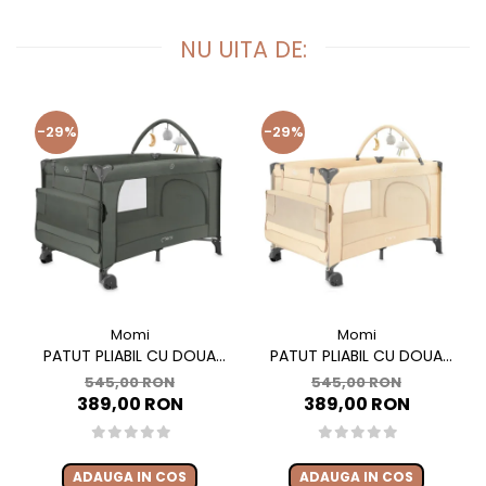
NU UITA DE:
-29%
-29%
Momi
Momi
PATUT PLIABIL CU DOUA
PATUT PLIABIL CU DOUA
NIVELE SI MASUTA DE
NIVELE SI MASUTA DE
545,00 RON
545,00 RON
INFASAT, 60X120 CM, MOMI,
INFASAT, 60X120 CM, MOMI,
389,00 RON
389,00 RON
BELOVE PLUS - GREEN
BELOVE PLUS -BEIGE
ADAUGA IN COS
ADAUGA IN COS