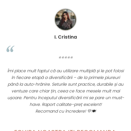
Material Tetină:
Silicon Premium (Origine Germania)
Mărime Tetină Inclusă:
S (Flux lent, 0-3 luni)
Sterilizare Biberon:
Fierbere în apă / Abur
Sterilizare Tetină:
Fierbere / Microunde / Abur
Siguranță:
Fără BPA, Fără 6P, Certificat US FDA
Pentru o igienă impecabilă, recomandăm sterilizarea
biberonului înainte de prima utilizare și după fiecare
I. Cristina
folosire. Materialul PPSU își păstrează transparența și
calitățile chiar și după sute de cicluri de sterilizare!
⭐⭐⭐⭐⭐
Îmi place mult faptul că au utilizare multiplă și le pot folosi
în fiecare etapă a diversificării – de la primele piureuri
până la auto-hrănire. Seturile sunt practice, durabile și au
ventuze care chiar țin, ceea ce face mesele mult mai
fi
ușoare. Pentru începutul diversificării mi se pare un must-
have. Raport calitate–preț excelent!
Recomand cu încredere! 💛🍽️