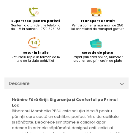
Suport real pentru parinti
Transport Gratuit
Suntem alaturi de tine telefonic
Pentru comenzi mai mari de 250
de L-V la numarul 0770 528 183
lei beneficiezi de transport gratuit
Retur in 14 zile
Metode de plata
Returnezi rapid in termen de 14
Rapid prin card online, numerar
zile de la data achizitiei
la curier sau prin ordin de plata
Descriere
Hrănire Fără Griji: Siguranța și Confortul pe Primul
Loc
Biberonul Mombella PPSU este soluția ideală pentru
părinții care caută un echilibru perfect între durabilitate
și sănătate. Deoarece simptomele colicilor apar
adesea în primele săptămâni, designul anti-colici al