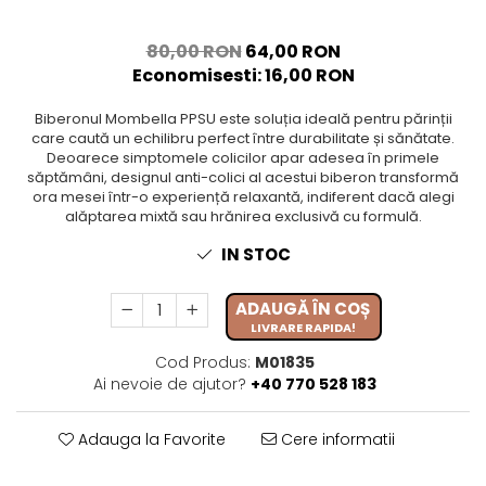
80,00 RON
64,00 RON
Economisesti:
16,00
RON
Biberonul Mombella PPSU este soluția ideală pentru părinții
care caută un echilibru perfect între durabilitate și sănătate.
Deoarece simptomele colicilor apar adesea în primele
săptămâni, designul anti-colici al acestui biberon transformă
ora mesei într-o experiență relaxantă, indiferent dacă alegi
alăptarea mixtă sau hrănirea exclusivă cu formulă.
IN STOC
ADAUGĂ ÎN COȘ
LIVRARE RAPIDA!
Cod Produs:
M01835
Ai nevoie de ajutor?
+40 770 528 183
Adauga la Favorite
Cere informatii