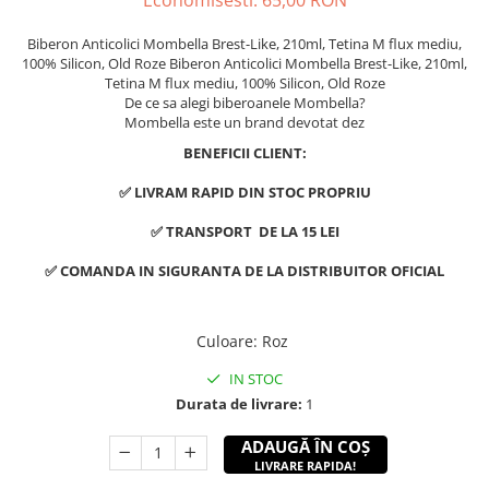
Economisesti:
65,00
RON
Biberon Anticolici Mombella Brest-Like, 210ml, Tetina M flux mediu,
100% Silicon, Old Roze Biberon Anticolici Mombella Brest-Like, 210ml,
Tetina M flux mediu, 100% Silicon, Old Roze
De ce sa alegi biberoanele Mombella?
Mombella este un brand devotat dez
BENEFICII CLIENT:
✅ LIVRAM RAPID DIN STOC PROPRIU
✅ TRANSPORT DE LA 15 LEI
✅ COMANDA IN SIGURANTA DE LA DISTRIBUITOR OFICIAL
Culoare
:
Roz
IN STOC
Durata de livrare:
1
ADAUGĂ ÎN COȘ
LIVRARE RAPIDA!