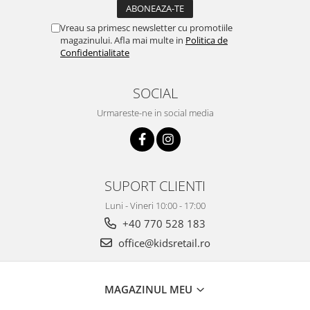
Biberonul Mombella este multiplu premiat
:
Italian A'Design Award, German IF Product Design Award, Global
Vreau sa primesc newsletter cu promotiile
Pentawards for packaging design, German reddot Design Award,
magazinului. Afla mai multe in
Politica de
Confidentialitate
Janpan Good Design Award.
Producator:
Basic International Group Limited
SOCIAL
Urmareste-ne in social media
SUPORT CLIENTI
Luni - Vineri 10:00 - 17:00
+40 770 528 183
office@kidsretail.ro
MAGAZINUL MEU