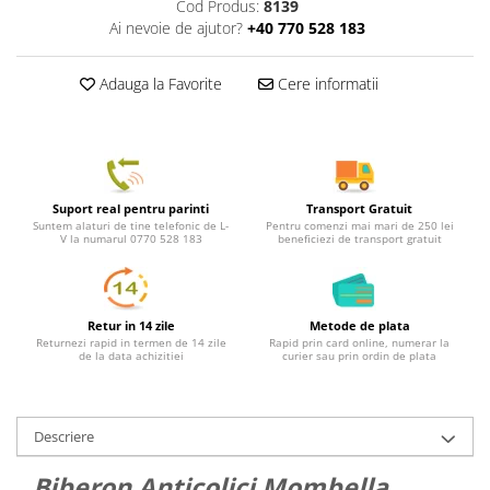
Cod Produs:
8139
Ai nevoie de ajutor?
+40 770 528 183
Adauga la Favorite
Cere informatii
Suport real pentru parinti
Transport Gratuit
Suntem alaturi de tine telefonic de L-
Pentru comenzi mai mari de 250 lei
V la numarul 0770 528 183
beneficiezi de transport gratuit
Retur in 14 zile
Metode de plata
Returnezi rapid in termen de 14 zile
Rapid prin card online, numerar la
de la data achizitiei
curier sau prin ordin de plata
Descriere
Biberon Anticolici Mombella