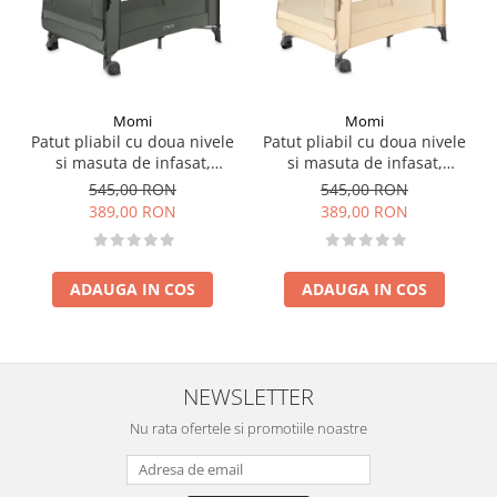
Italian A'Design Award
German IF Product Design Award
Global Pent Awards for packaging design
Momi
Momi
Patut pliabil cu doua nivele
Patut pliabil cu doua nivele
German Red Dot Design Award
si masuta de infasat,
si masuta de infasat,
60x120 cm, Momi, Belove
60x120 cm, Momi, Belove
545,00 RON
545,00 RON
Japan Good Design Award
Plus - Green
Plus -Beige
389,00 RON
389,00 RON
Calitate si siguranta, fara niciun compromis!
ADAUGA IN COS
ADAUGA IN COS
Experții Mombella au misiunea de a asigura o copilarie sigura
fericita si plina de dragoste.
Capacitate
:
NEWSLETTER
210 ml, cu tetina M, 3 picaturi (3 luni+)
Nu rata ofertele si promotiile noastre