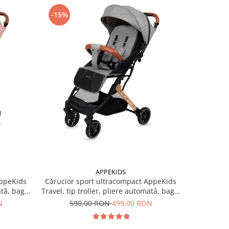
-15%
-15%
APPEKIDS
AppeKids
Cărucior sport ultracompact AppeKids
Cărucior 
ată, bagaj
Travel, tip troller, pliere automată, bagaj
Travel, tip
de mână, 6.7 kg - Grey
de
N
590,00 RON
499,00 RON
59