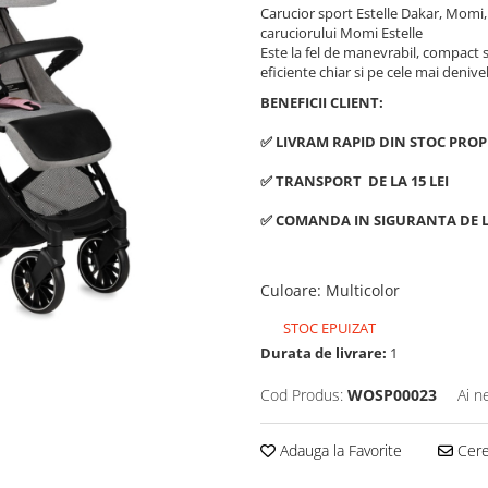
Carucior sport Estelle Dakar, Momi,
caruciorului Momi Estelle
Este la fel de manevrabil, compact si 
eficiente chiar si pe cele mai denive
BENEFICII CLIENT:
✅ LIVRAM RAPID DIN STOC PROP
✅ TRANSPORT DE LA 15 LEI
✅ COMANDA IN SIGURANTA DE L
Culoare
:
Multicolor
STOC EPUIZAT
Durata de livrare:
1
Cod Produs:
WOSP00023
Ai n
Adauga la Favorite
Cere 