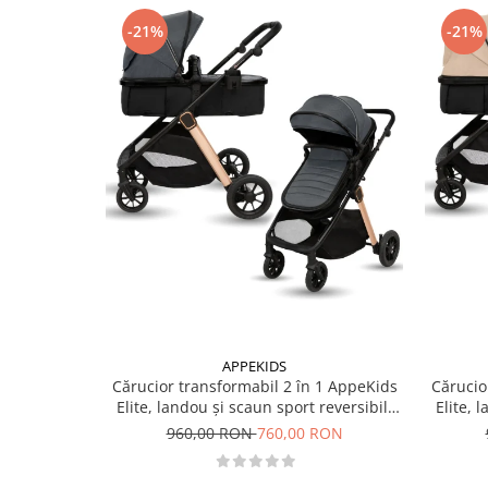
-21%
-21%
APPEKIDS
Cărucior transformabil 2 în 1 AppeKids
Cărucio
Elite, landou și scaun sport reversibil,
Elite, 
suspensii, adaptori scoică auto, până la
suspensi
960,00 RON
760,00 RON
22 kg - Navy Grey