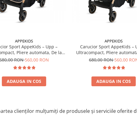
at
APPEKIDS
APPEKIDS
cior Sport AppeKids – Upp –
Carucior Sport AppeKids – 
ompact, Pliere automata, De la
Ultracompact, Pliere automata
tere la 22kg - Bubble Beige
nastere la 22kg - Jet Bla
680,00 RON
560,00 RON
680,00 RON
560,00 RO
ADAUGA IN COS
ADAUGA IN COS
a de tantari si husa de ploaie
artea clienților mulțumiți de produsele și serviciile oferite 