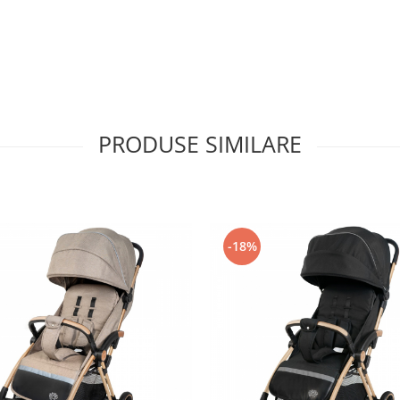
onditii dificile
PRODUSE SIMILARE
 usor de curatat
-18%
puma si husa detasabila din piele