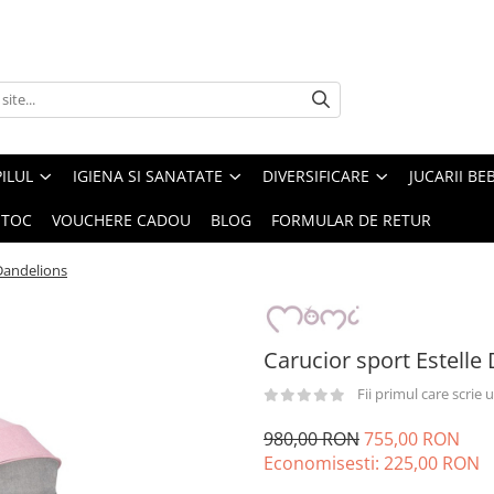
ILUL
IGIENA SI SANATATE
DIVERSIFICARE
JUCARII BE
STOC
VOUCHERE CADOU
BLOG
FORMULAR DE RETUR
 Dandelions
Carucior sport Estell
Fii primul care scrie
980,00 RON
755,00 RON
Economisesti:
225,00
RON