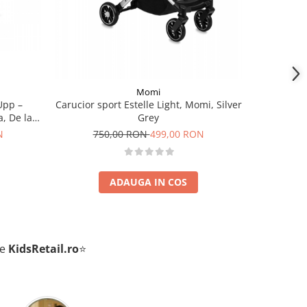
Momi
Upp –
Cărucior 
Carucior sport Estelle Light, Momi, Silver
, De la
Travel, tip
Grey
ck
d
N
59
750,00 RON
499,00 RON
ADAUGA IN COS
de
KidsRetail.ro
⭐