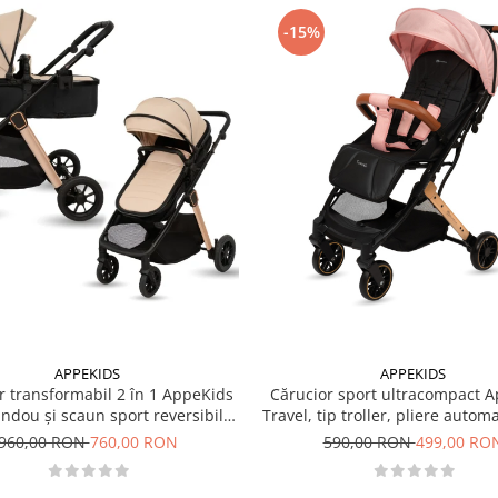
-15%
APPEKIDS
APPEKIDS
r transformabil 2 în 1 AppeKids
Cărucior sport ultracompact 
landou și scaun sport reversibil,
Travel, tip troller, pliere autom
i, adaptori scoică auto, până la
de mână, 6.7 kg - Pink
960,00 RON
760,00 RON
590,00 RON
499,00 RO
22 kg - Sand