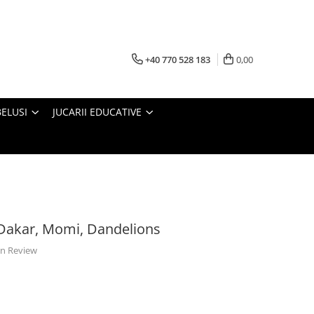
+40 770 528 183
0,00
BELUSI
JUCARII EDUCATIVE
e Dakar, Momi, Dandelions
 un Review