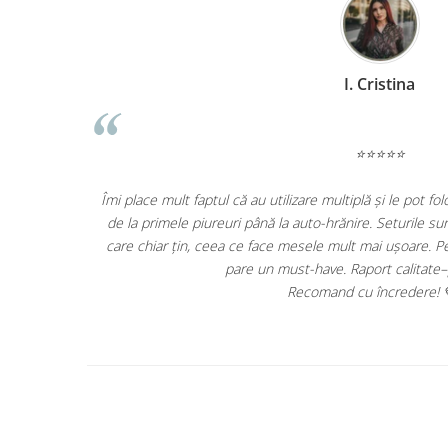
D. Mircea
⭐⭐⭐⭐⭐
a diversificării –
De 1 an jumate folosim caruciorul Appekids Upp. Este r
le și au ventuze
am luat cu noi peste tot, incape usor in portbajul m
sificării mi se
probleme. Recomand cu incredere ac