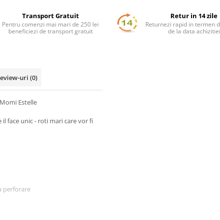
Transport Gratuit
Retur in 14 zile
Pentru comenzi mai mari de 250 lei
Returnezi rapid in termen d
beneficiezi de transport gratuit
de la data achizitie
eview-uri
(0)
 Momi Estelle
l face unic - roti mari care vor fi
a perforare