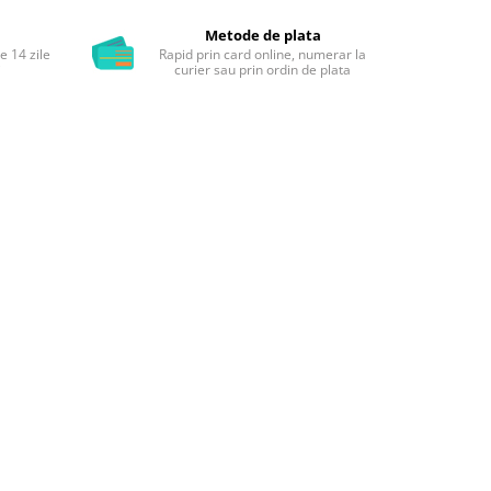
Metode de plata
e 14 zile
Rapid prin card online, numerar la
i
curier sau prin ordin de plata