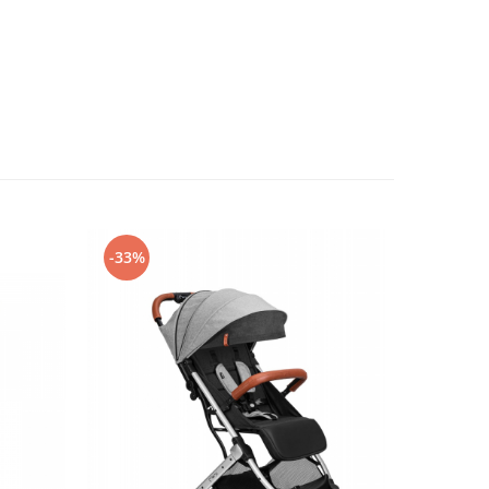
-33%
-15%