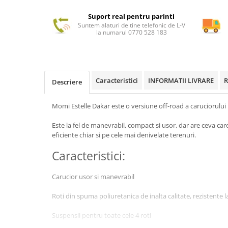
Suport real pentru parinti
Suntem alaturi de tine telefonic de L-V
la numarul 0770 528 183
Caracteristici
INFORMATII LIVRARE
R
Descriere
Momi Estelle Dakar este o versiune off-road a caruciorului
Este la fel de manevrabil, compact si usor, dar are ceva care i
eficiente chiar si pe cele mai denivelate terenuri.
Caracteristici:
Carucior usor si manevrabil
Roti din spuma poliuretanica de inalta calitate, rezistente l
Suspensii pentru toate cele 4 roti