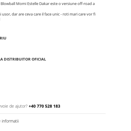
 Blowball Momi Estelle Dakar este o versiune off-road a
usor, dar are ceva care il face unic - roti mari care vor fi
l
RIU
A DISTRIBUITOR OFICIAL
evoie de ajutor?
+40 770 528 183
informatii