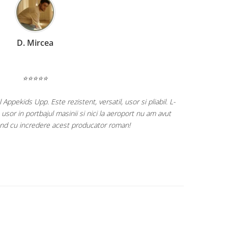
C. Miruna
⭐⭐⭐⭐⭐
i mare drag produsele celor de la KidsRetail! ❤️
i de viata a fetitei cu balansoarul electric si continuam catre
diversificare, scaunul auto si caruciorul! 🫶