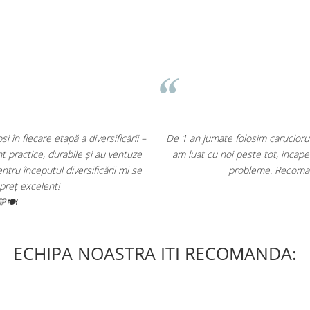
ezistent, versatil, usor si pliabil. L-
Recomand cu cel ma
asinii si nici la aeroport nu am avut
Am inceput inca din primele lun
est producator roman!
seturile de 
ECHIPA NOASTRA ITI RECOMANDA: