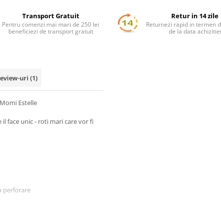
Transport Gratuit
Retur in 14 zile
Pentru comenzi mai mari de 250 lei
Returnezi rapid in termen d
beneficiezi de transport gratuit
de la data achizitie
eview-uri
(1)
 Momi Estelle
l face unic - roti mari care vor fi
a perforare