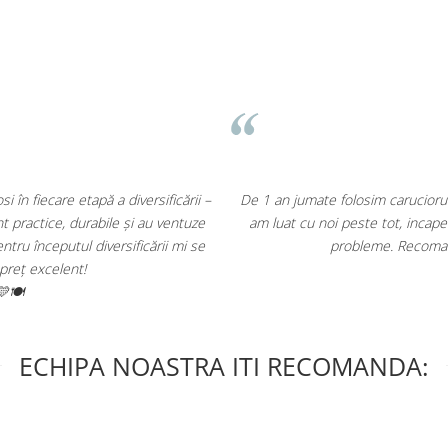
D. Mircea
⭐⭐⭐⭐⭐
ds Upp. Este rezistent, versatil, usor si pliabil. L-
Recom
in portbajul masinii si nici la aeroport nu am avut
Am inceput inca di
incredere acest producator roman!
ECHIPA NOASTRA ITI RECOMANDA: