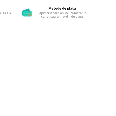
Metode de plata
e 14 zile
Rapid prin card online, numerar la
i
curier sau prin ordin de plata