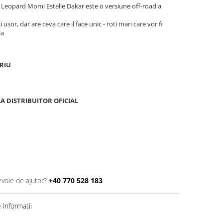
, Leopard Momi Estelle Dakar este o versiune off-road a
usor, dar are ceva care il face unic - roti mari care vor fi
la
RIU
A DISTRIBUITOR OFICIAL
evoie de ajutor?
+40 770 528 183
informatii