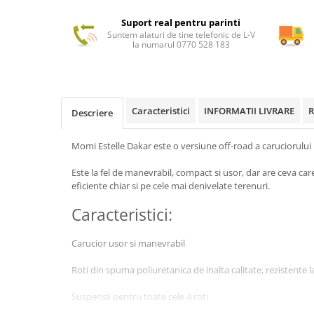
Suport real pentru parinti
Suntem alaturi de tine telefonic de L-V
la numarul 0770 528 183
Caracteristici
INFORMATII LIVRARE
R
Descriere
Momi Estelle Dakar este o versiune off-road a caruciorului
Este la fel de manevrabil, compact si usor, dar are ceva care i
eficiente chiar si pe cele mai denivelate terenuri.
Caracteristici:
Carucior usor si manevrabil
Roti din spuma poliuretanica de inalta calitate, rezistente l
Suspensii pentru toate cele 4 roti