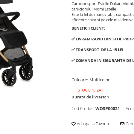
Carucior sport Estelle Dakar, Momi
caruciorului Momi Estelle
Este la fel de manevrabil, compact si 
eficiente chiar si pe cele mai denive
BENEFICII CLIENT:
✅ LIVRAM RAPID DIN STOC PROP
✅ TRANSPORT DE LA 15 LEI
✅ COMANDA IN SIGURANTA DE L
Culoare
:
Multicolor
STOC EPUIZAT
Durata de livrare:
1
Cod Produs:
WOSP00021
Ai n
Adauga la Favorite
Cere 