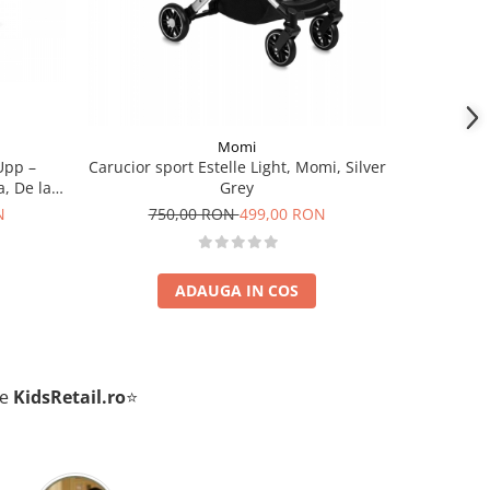
Momi
Upp –
Caruci
Carucior sport Estelle Light, Momi, Silver
, De la
Ultracomp
Grey
ck
naste
N
68
750,00 RON
499,00 RON
ADAUGA IN COS
de
KidsRetail.ro
⭐