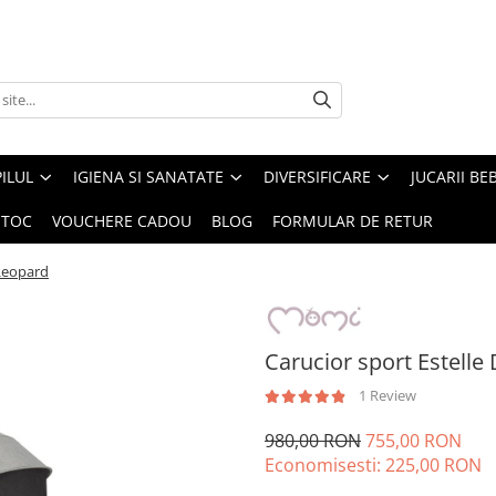
ILUL
IGIENA SI SANATATE
DIVERSIFICARE
JUCARII BE
STOC
VOUCHERE CADOU
BLOG
FORMULAR DE RETUR
 Leopard
Carucior sport Estell
1 Review
980,00 RON
755,00 RON
Economisesti:
225,00
RON