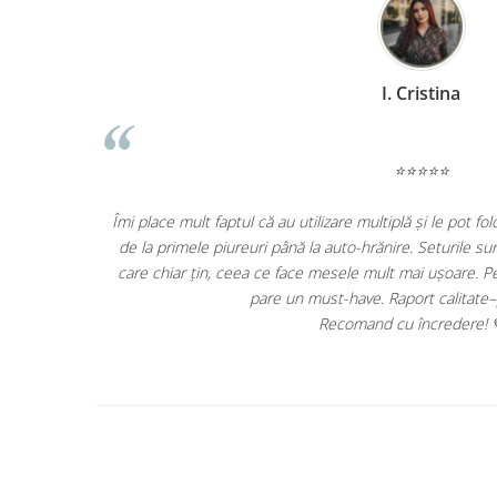
fiecare etapă a diversificării –
De 1 an jumate folosim caruciorul Appeki
ctice, durabile și au ventuze
am luat cu noi peste tot, incape usor 
nceputul diversificării mi se
probleme. Recomand cu 
excelent!