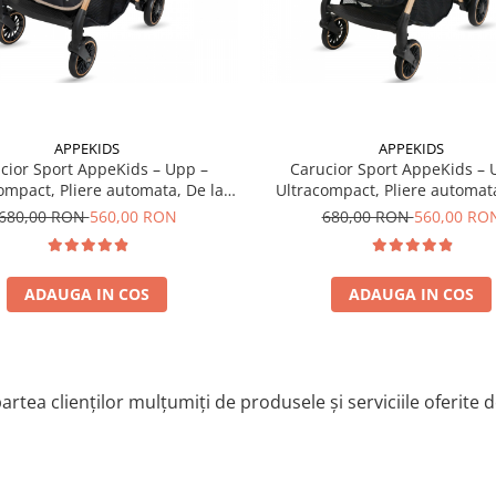
at
APPEKIDS
APPEKIDS
cior Sport AppeKids – Upp –
Carucior Sport AppeKids – 
ompact, Pliere automata, De la
Ultracompact, Pliere automata
tere la 22kg - Bubble Beige
nastere la 22kg - Jet Bla
680,00 RON
560,00 RON
680,00 RON
560,00 RO
ADAUGA IN COS
ADAUGA IN COS
a de tantari si husa de ploaie
artea clienților mulțumiți de produsele și serviciile oferite 