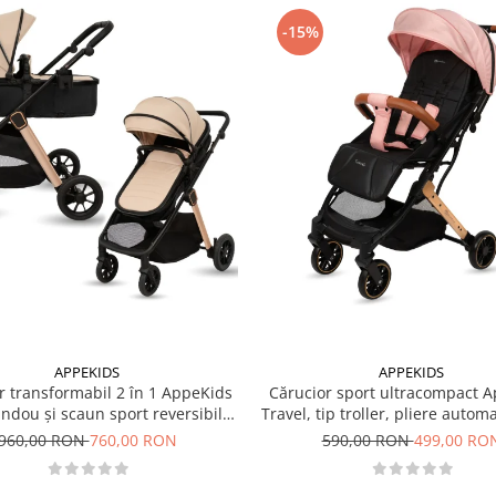
-15%
APPEKIDS
APPEKIDS
r transformabil 2 în 1 AppeKids
Cărucior sport ultracompact 
landou și scaun sport reversibil,
Travel, tip troller, pliere autom
i, adaptori scoică auto, până la
de mână, 6.7 kg - Pink
960,00 RON
760,00 RON
590,00 RON
499,00 RO
22 kg - Sand