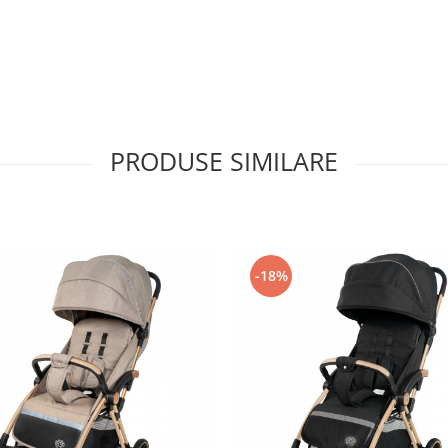
onditii dificile
PRODUSE SIMILARE
 usor de curatat
-18%
puma si husa detasabila din piele