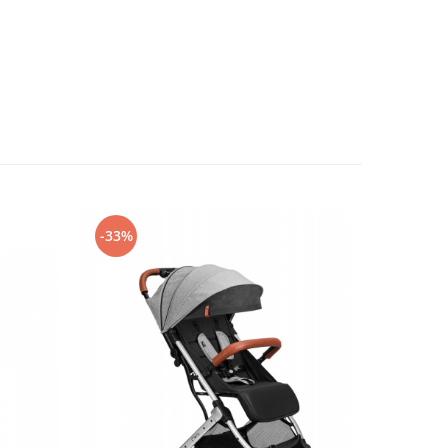
-33%
-18%