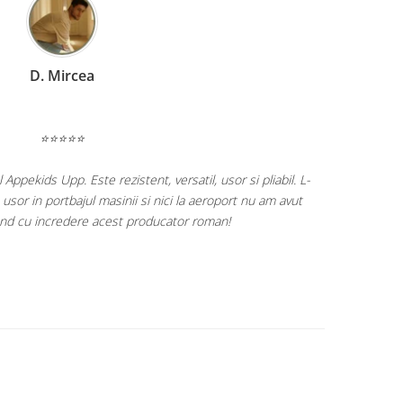
C. Miruna
⭐⭐⭐⭐⭐
and cu cel mai mare drag produsele celor de la KidsRetail! ❤️
n primele luni de viata a fetitei cu balansoarul electric si continuam cat
seturile de diversificare, scaunul auto si caruciorul! 🫶