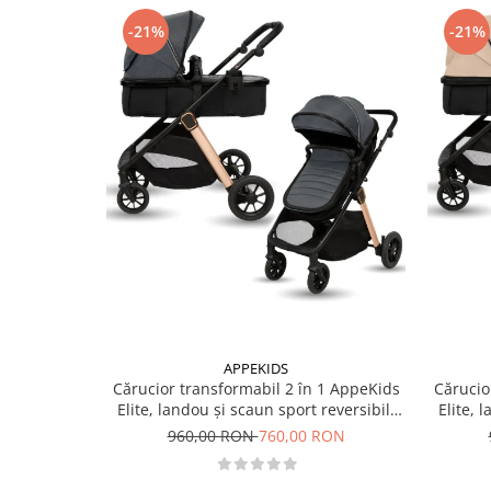
-21%
-21%
APPEKIDS
Cărucior transformabil 2 în 1 AppeKids
Cărucio
Elite, landou și scaun sport reversibil,
Elite, 
suspensii, adaptori scoică auto, până la
suspensi
960,00 RON
760,00 RON
22 kg - Navy Grey