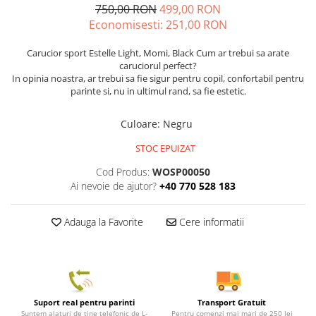
750,00 RON
499,00 RON
Economisesti:
251,00
RON
Carucior sport Estelle Light, Momi, Black Cum ar trebui sa arate
caruciorul perfect?
In opinia noastra, ar trebui sa fie sigur pentru copil, confortabil pentru
parinte si, nu in ultimul rand, sa fie estetic.
Culoare
:
Negru
STOC EPUIZAT
Cod Produs:
WOSP00050
Ai nevoie de ajutor?
+40 770 528 183
Adauga la Favorite
Cere informatii
Suport real pentru parinti
Transport Gratuit
Suntem alaturi de tine telefonic de L-
Pentru comenzi mai mari de 250 lei