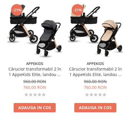
-21%
-21%
APPEKIDS
APPEKIDS
Cărucior transformabil 2 în
Cărucior transformabil 2 în
1 AppeKids Elite, landou și
1 AppeKids Elite, landou și
scaun sport reversibil,
scaun sport reversibil,
960,00 RON
960,00 RON
suspensii, adaptori scoică
suspensii, adaptori scoică
760,00 RON
760,00 RON
auto, până la 22 kg - Navy
auto, până la 22 kg - Sand
Grey
ADAUGA IN COS
ADAUGA IN COS