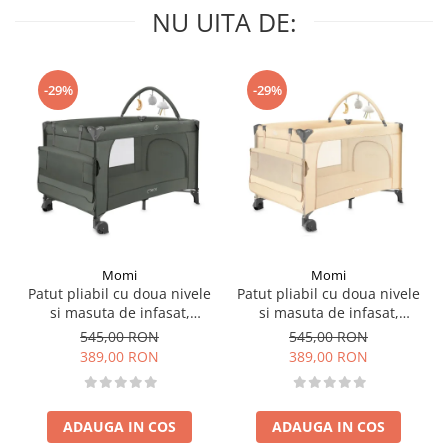
NU UITA DE:
-29%
-29%
Momi
Momi
Patut pliabil cu doua nivele
Patut pliabil cu doua nivele
si masuta de infasat,
si masuta de infasat,
60x120 cm, Momi, Belove
60x120 cm, Momi, Belove
545,00 RON
545,00 RON
Plus - Green
Plus -Beige
389,00 RON
389,00 RON
ADAUGA IN COS
ADAUGA IN COS