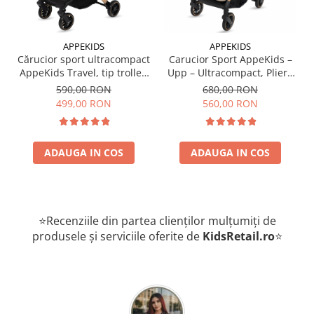
maner de transport telescopic de tip troler
este conform standardului european EN-1888
APPEKIDS
APPEKIDS
Cărucior sport ultracompact
Carucior Sport AppeKids –
Cantareste doar 7.1 kg
AppeKids Travel, tip troller,
Upp – Ultracompact, Pliere
Dimensiuni carucior deschis: 75 cm x 51 cm x 105 cm
pliere automată, bagaj de
automata, De la nastere la
590,00 RON
680,00 RON
Dimensiuni carucior pliat: 65 cm x 51 cm x 21 cm
mână, 6.7 kg - Black
22kg - Bubble Beige
499,00 RON
560,00 RON
Garantie: 2 ani
ADAUGA IN COS
ADAUGA IN COS
⭐Recenziile din partea clienților mulțumiți de
produsele și serviciile oferite de
KidsRetail.ro
⭐