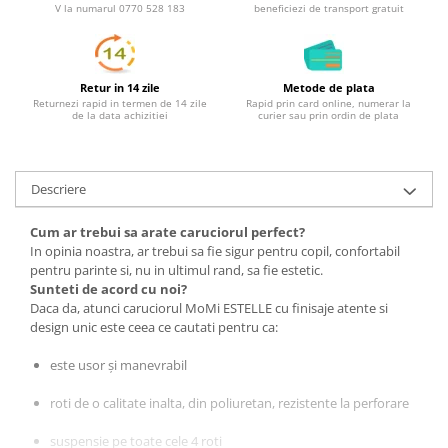
V la numarul 0770 528 183
beneficiezi de transport gratuit
Retur in 14 zile
Metode de plata
Returnezi rapid in termen de 14 zile
Rapid prin card online, numerar la
de la data achizitiei
curier sau prin ordin de plata
Descriere
Cum ar trebui sa arate caruciorul perfect?
In opinia noastra, ar trebui sa fie sigur pentru copil, confortabil
pentru parinte si, nu in ultimul rand, sa fie estetic.
Sunteti de acord cu noi?
Daca da, atunci caruciorul MoMi ESTELLE cu finisaje atente si
design unic este ceea ce cautati pentru ca:
este usor și manevrabil
roti de o calitate inalta, din poliuretan, rezistente la perforare
suspensie pe toate cele 4 roti