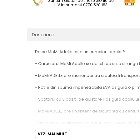
Suntem alaturi de tine telefonic de
L-V la numarul 0770 528 183
Descriere
De ce MoMi Adelle este un carucior special?
- Caruciorul MoMi Adelle se deschide si se strange foa
- MoMi ADELLE are maner pentru a putea fi transporta
- Rotile din spuma impenetrabila EVA asigura o plimb
- Spatarul cu 3 pozitii de ajustare ii asigura copilulu
- MoMi ADELLE are un sistem de siguranta cu centuri 
- Un avantaj suplimentar al caruciorului MoMi ADELLE e
spatele catre parinte.
VEZI MAI MULT