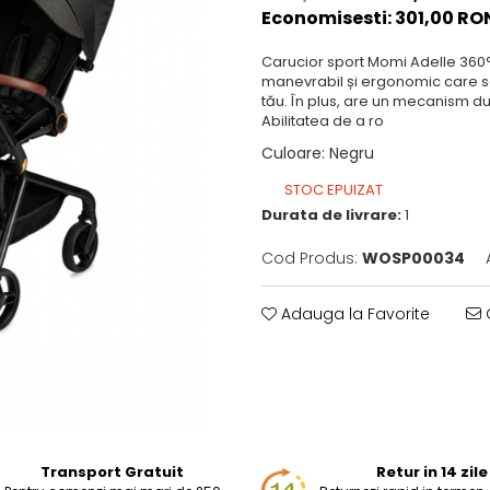
Economisesti:
301,00
RO
Carucior sport Momi Adelle 360°
manevrabil și ergonomic care se
tău. În plus, are un mecanism du
Abilitatea de a ro
Culoare
:
Negru
STOC EPUIZAT
Durata de livrare:
1
Cod Produs:
WOSP00034
Adauga la Favorite
C
Transport Gratuit
Retur in 14 zile