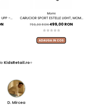
Momi
 UPP –
CARUCIOR SPORT ESTELLE LIGHT, MOMI,
CARUCIO
ATA, DE
SILVER GREY
ULTRACOM
ON
499,00 RON
750,00 RON
680
BLACK
LA NAST
ADAUGA IN COS
 de
KidsRetail.ro
⭐
D. Mircea