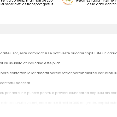
Pentru comenzi mai mari de 250
Returnezi rapid in termen d
lei beneficiezi de transport gratuit
de la data achiziti
rte usor, este compact si se potriveste oricarui copil. Este un carucior
t cu usurinta atunci cand este pliat
are confortabila iar amortizoarele rotilor permit rularea caruciorulu
i confortul necesar
cu prindere in 5 puncte pentru a preveni alunecarea copilului din car
ste scaunul pivotant, care poate fi rotit la 360 de grade, copilul putan