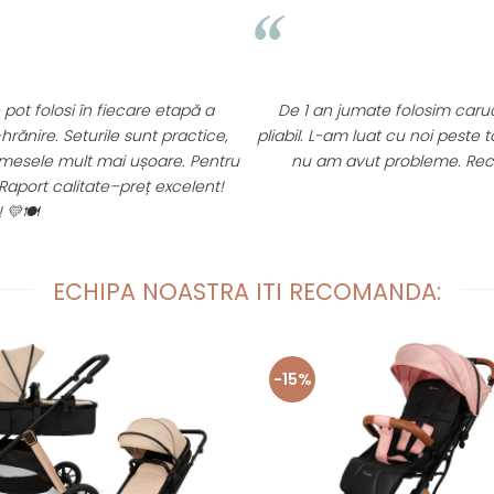
t folosi în fiecare etapă a
De 1 an jumate folosim caruciorul 
ire. Seturile sunt practice,
pliabil. L-am luat cu noi peste tot, 
sele mult mai ușoare. Pentru
nu am avut probleme. Recoma
rt calitate–preț excelent!
️
ECHIPA NOASTRA ITI RECOMANDA:
-15%