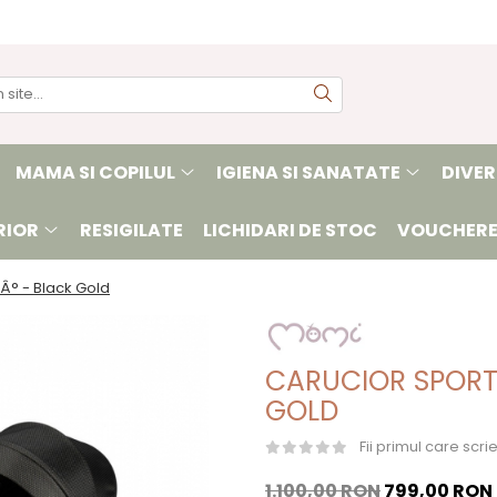
MAMA SI COPILUL
IGIENA SI SANATATE
DIVER
RIOR
RESIGILATE
LICHIDARI DE STOC
VOUCHERE
Â° - Black Gold
CARUCIOR SPORT
GOLD
Fii primul care scr
1.100,00 RON
799,00 RON