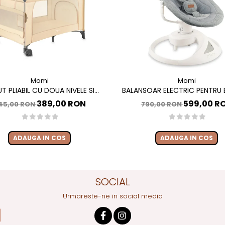
Momi
Momi
T PLIABIL CU DOUA NIVELE SI
BALANSOAR ELECTRIC PENTRU B
DE INFASAT, 60X120 CM, MOMI,
CU SEZUT ROTATIV 360 GRADE
389,00 RON
599,00 R
45,00 RON
790,00 RON
BELOVE PLUS -BEIGE
PEARL - GREY
ADAUGA IN COS
ADAUGA IN COS
SOCIAL
Urmareste-ne in social media