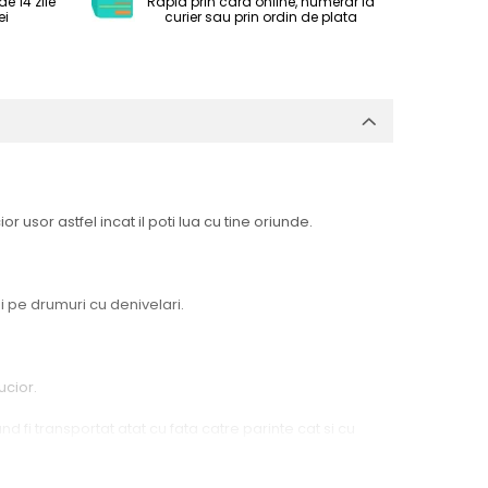
e 14 zile
Rapid prin card online, numerar la
ei
curier sau prin ordin de plata
 usor astfel incat il poti lua cu tine oriunde.
i pe drumuri cu denivelari.
ucior.
d fi transportat atat cu fata catre parinte cat si cu