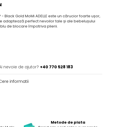
N
 - Black Gold MoMi ADELLE este un cărucior foarte ușor,
 adaptează perfect nevoilor tale și ale bebelușului
blu de blocare împotriva plierii.
Ai nevoie de ajutor?
+40 770 528 183
ere informatii
Metode de plata