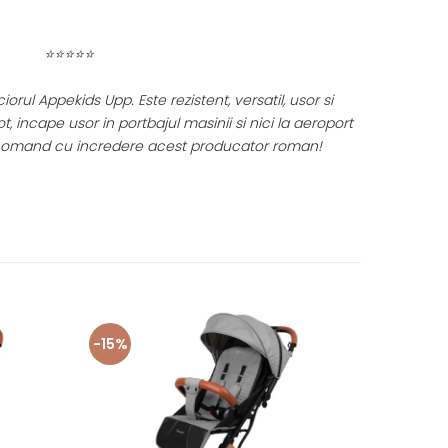
⭐⭐⭐⭐⭐
Appekids Upp. Este rezistent, versatil, usor si
Recoman
incape usor in portbajul masinii si nici la aeroport
Am inceput 
nd cu incredere acest producator roman!
continuam
-15%
-15%