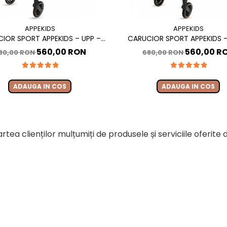
APPEKIDS
APPEKIDS
IOR SPORT APPEKIDS – UPP –
CARUCIOR SPORT APPEKIDS –
OMPACT, PLIERE AUTOMATA, DE
ULTRACOMPACT, PLIERE AUTOM
560,00 RON
560,00 R
80,00 RON
680,00 RON
STERE LA 22KG - BUBBLE BEIGE
LA NASTERE LA 22KG - JET 
ADAUGA IN COS
ADAUGA IN COS
2 kg.
rtea clienților mulțumiți de produsele și serviciile oferite
m