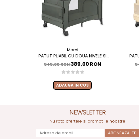
Momi
PATUT PLIABIL CU DOUA NIVELE SI
PATU
MASUTA DE INFASAT, 60X120 CM, MOMI,
MASUTA 
389,00 RON
545,00 RON
5
BELOVE PLUS - GREEN
ADAUGA IN COS
NEWSLETTER
Nu rata ofertele si promotiile noastre