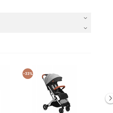
-33%
-18%