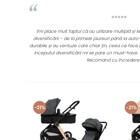
⭐⭐⭐⭐⭐
Îmi place mult faptul că au utilizare multiplă și le po
entru
diversificării – de la primele piureuri până la auto-hrăn
se spală
durabile și au ventuze care chiar țin, ceea ce face me
începutul diversificării mi se pare un must-have. Rapo
Recomand cu încredere! 💛
-21%
-21%