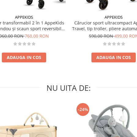
APPEKIDS
APPEKIDS
r transformabil 2 în 1 AppeKids
Cărucior sport ultracompact 
landou și scaun sport reversibil,
Travel, tip troller, pliere autom
i, adaptori scoică auto, până la
de mână, 6.7 kg - Pink
960,00 RON
760,00 RON
590,00 RON
499,00 RO
22 kg - Sand
ADAUGA IN COS
ADAUGA IN COS
NU UITA DE:
-24%