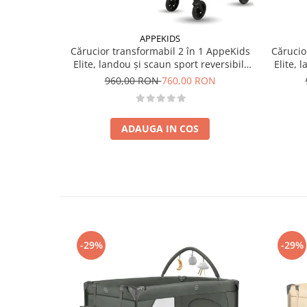
APPEKIDS
Cărucior transformabil 2 în 1 AppeKids
Cărucio
Elite, landou și scaun sport reversibil,
Elite, 
suspensii, adaptori scoică auto, până la
suspensi
960,00 RON
760,00 RON
22 kg - Navy Grey
ADAUGA IN COS
-29%
-29%