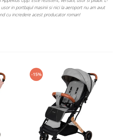
el mai mare drag produsele celor de la KidsRetail! ❤️
e luni de viata a fetitei cu balansoarul electric si continuam catre
le de diversificare, scaunul auto si caruciorul! 🫶
-15%
-15%