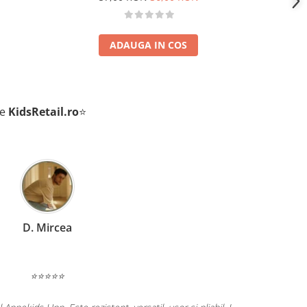
ADAUGA IN COS
de
KidsRetail.ro
⭐
C. Miruna
⭐⭐⭐⭐⭐