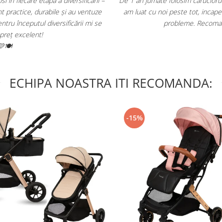
Este rezistent, versatil, usor si pliabil. L-
Recomand cu c
ajul masinii si nici la aeroport nu am avut
Am inceput inca din primel
re acest producator roman!
seturi
 sau ftalați.
bstanțele din care a fost
ECHIPA NOASTRA ITI RECOMANDA:
-15%