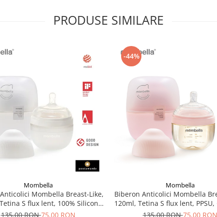
PRODUSE SIMILARE
ftalați sau metale grele.
au suprafete
-44%
 mod independent
incurajand
rial extrem de rezistent care nu
spalat vase.
a, flexibila si reciclabila
Mombella
Mombella
Anticolici Mombella Breast-Like,
Biberon Anticolici Mombella Bre
Tetina S flux lent, 100% Silicon,
120ml, Tetina S flux lent, PPSU,
Ivory
135,00 RON
75,00 RON
135,00 RON
75,00 RO