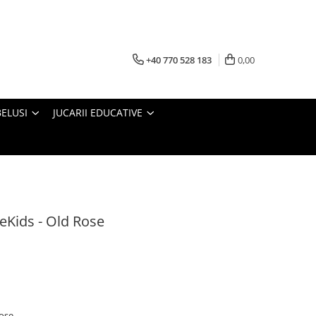
+40 770 528 183
0,00
BELUSI
JUCARII EDUCATIVE
peKids - Old Rose
Rose