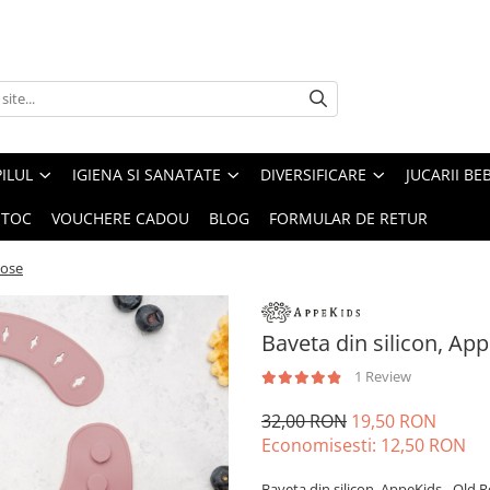
ILUL
IGIENA SI SANATATE
DIVERSIFICARE
JUCARII BE
STOC
VOUCHERE CADOU
BLOG
FORMULAR DE RETUR
Rose
Baveta din silicon, Ap
1 Review
32,00 RON
19,50 RON
Economisesti:
12,50
RON
Baveta din silicon, AppeKids - Old 