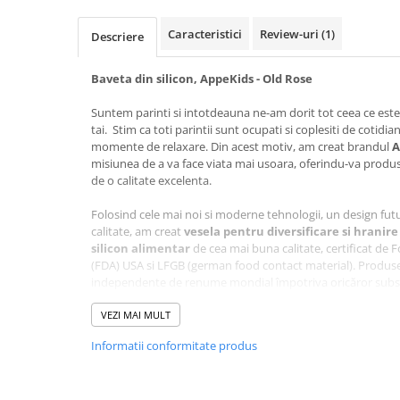
Caracteristici
Review-uri
(1)
Descriere
Baveta din silicon, AppeKids - Old Rose
Suntem parinti si intotdeauna ne-am dorit tot ceea ce este 
tai. Stim ca toti parintii sunt ocupati si coplesiti de cotidian 
momente de relaxare. Din acest motiv, am creat brandul
A
misiunea de a va face viata mai usoara, oferindu-va produse
de o calitate excelenta.
Folosind cele mai noi si moderne tehnologii, un design futur
calitate, am creat
vesela pentru diversificare si hranire 
silicon alimentar
de cea mai buna calitate, certificat de
(FDA) USA si LFGB (german food contact material). Produsel
independente de renume mondial împotriva oricăror subs
pentru siguranța fizică/mecanică.
VEZI MAI MULT
Baveta din silicon premium este un accesoriu indispensabil l
Informatii conformitate produs
copilului. Este foarte important ca micutul sa experimentez
ca, mai tarziu, sa fie integrat in minunata experienta de a l