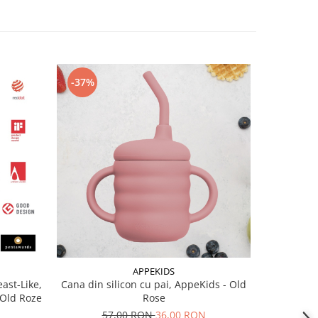
-37%
-37%
APPEKIDS
ast-Like,
Cana din silicon cu pai, AppeKids - Old
Cana din s
 Old Roze
Rose
N
57,00 RON
36,00 RON
5