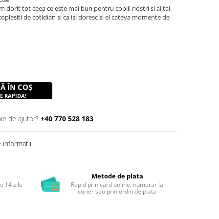
dorit tot ceea ce este mai bun pentru copiii nostri si ai tai.
 coplesiti de cotidian si ca isi doresc si ei cateva momente de
Ă ÎN COȘ
E RAPIDA!
ie de ajutor?
+40 770 528 183
informatii
Metode de plata
e 14 zile
Rapid prin card online, numerar la
i
curier sau prin ordin de plata