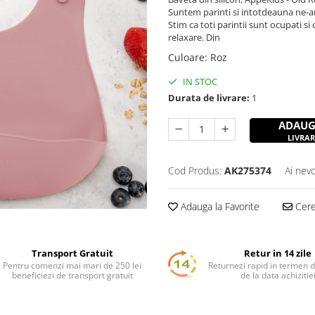
Suntem parinti si intotdeauna ne-am 
Stim ca toti parintii sunt ocupati si
relaxare. Din
Culoare
:
Roz
IN STOC
Durata de livrare:
1
ADAUG
LIVRAR
Cod Produs:
AK275374
Ai nevo
Adauga la Favorite
Cere 
Transport Gratuit
Retur in 14 zile
Pentru comenzi mai mari de 250 lei
Returnezi rapid in termen d
beneficiezi de transport gratuit
de la data achizitie