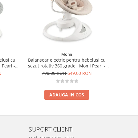
-12%
Momi
elusi cu
Balansoar electric pentru bebelusi cu
Patut M
 Pearl -
sezut rotativ 360 grade , Momi Pearl -
electrica,
Beige
N
790,00 RON
649,00 RON
65
ADAUGA IN COS
SUPORT CLIENTI
Luni - Vineri 10:00 - 17:00