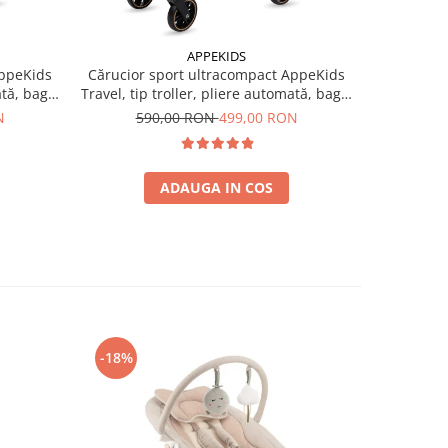
APPEKIDS
AppeKids
Cărucior sport ultracompact AppeKids
Cărucior 
ată, bagaj
Travel, tip troller, pliere automată, bagaj
Travel, tip
de mână, 6.7 kg - Grey
de
N
590,00 RON
499,00 RON
59
ADAUGA IN COS
-18%