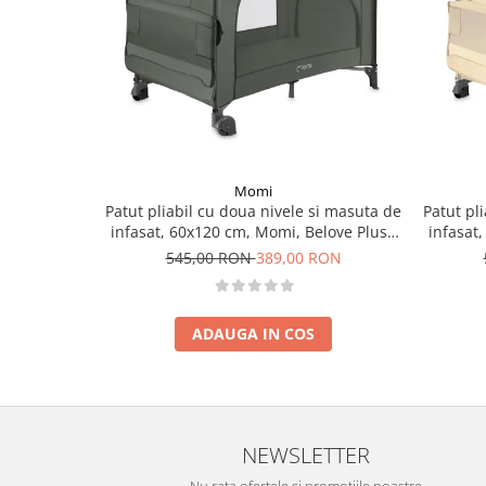
Momi
Patut pliabil cu doua nivele si masuta de
Patut pl
infasat, 60x120 cm, Momi, Belove Plus -
infasat
Green
545,00 RON
389,00 RON
ADAUGA IN COS
NEWSLETTER
Nu rata ofertele si promotiile noastre