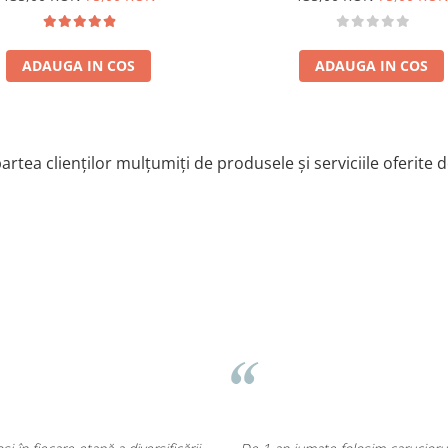
ata produselor!
ului!
ADAUGA IN COS
ADAUGA IN COS
în contact cu orice aliment,
compoziția siliconului alimentar
artea clienților mulțumiți de produsele și serviciile oferite 
, Carbon. În esență, siliconul
ă, siliconul alimentar nu se sparge
ernativă excelentă pentru plastic.
rcea
mari.
evine casant.
⭐⭐