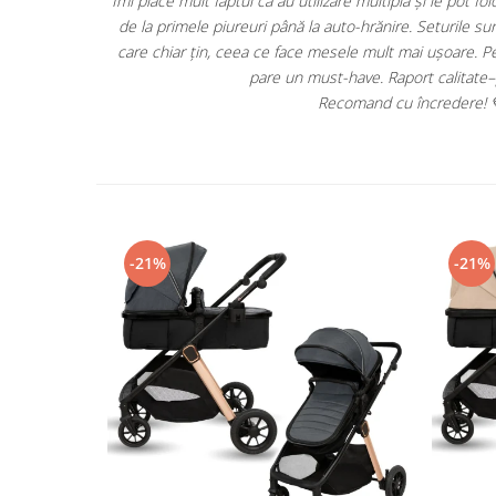
etapă a diversificării –
De 1 an jumate folosim caruciorul Appekids Upp. 
urabile și au ventuze
am luat cu noi peste tot, incape usor in portb
Fabricat din resurse naturale abundente.
 diversificării mi se
probleme. Recomand cu increde
Complet ne-toxic și fără miros; nu conține BPA, latex, plumb
t!
Reciclabil.
Prin ardere la temperaturi foarte mari se descompune in su
alcătuit.
-21%
-21%