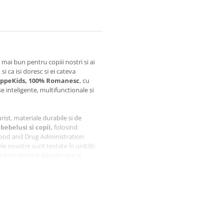
mai bun pentru copiii nostri si ai
si ca isi doresc si ei cateva
ppeKids, 100% Romanesc
, cu
 inteligente, multifunctionale si
ist, materiale durabile si de
bebelusi si copii,
folosind
 Food and Drug Administration
e noastre sunt testate în unități
tanțe chimice dăunătoare și
a inceputul diversificarii
e gusturi si texturi noi pentru
ua masa in familie.