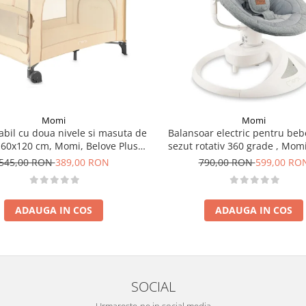
Momi
Momi
iabil cu doua nivele si masuta de
Balansoar electric pentru beb
, 60x120 cm, Momi, Belove Plus -
sezut rotativ 360 grade , Momi
Beige
Grey
545,00 RON
389,00 RON
790,00 RON
599,00 RO
ADAUGA IN COS
ADAUGA IN COS
SOCIAL
Urmareste-ne in social media