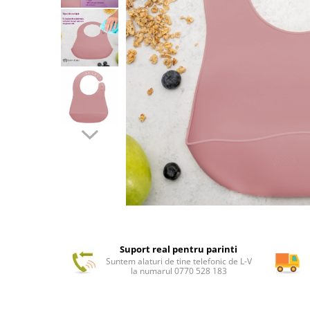
Suport real pentru parinti
Suntem alaturi de tine telefonic de L-V
la numarul 0770 528 183