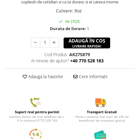
coplesiti de cotidian si ca isi doresc si ei cateva mome
Culoare
:
Roz
IN STOC
Durata de livrare:
1
ADAUGĂ ÎN COȘ
LIVRARE RAPIDA!
Cod Produs:
AK275879
Ai nevoie de ajutor?
+40 770 528 183
Adauga la Favorite
Cere informatii
Suport real pentru parinti
Transport Gratuit
Suntem alaturi de tine telefonic de L-
Pentru comenzi mai mari de 250 lei
V la numarul 0770 528 183
beneficiezi de transport gratuit