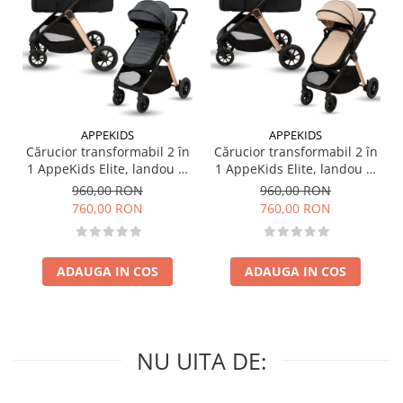
Complet ne-toxic și fără miros; nu conține BPA, latex, plumb sau
ftalați.
Reciclabil.
Prin ardere la temperaturi foarte mari se descompune in
substanțele din care a fost alcătuit.
APPEKIDS
APPEKIDS
Cărucior transformabil 2 în
Cărucior transformabil 2 în
1 AppeKids Elite, landou și
1 AppeKids Elite, landou și
scaun sport reversibil,
scaun sport reversibil,
960,00 RON
960,00 RON
suspensii, adaptori scoică
suspensii, adaptori scoică
760,00 RON
760,00 RON
auto, până la 22 kg - Navy
auto, până la 22 kg - Sand
Grey
ADAUGA IN COS
ADAUGA IN COS
NU UITA DE: