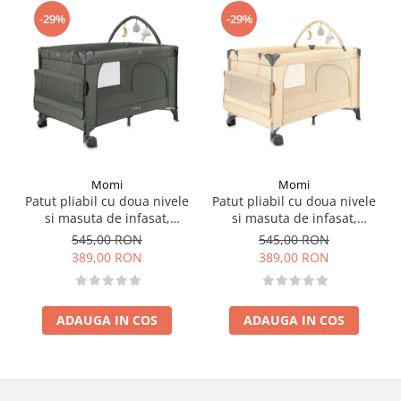
-29%
-29%
Momi
Momi
Patut pliabil cu doua nivele
Patut pliabil cu doua nivele
si masuta de infasat,
si masuta de infasat,
60x120 cm, Momi, Belove
60x120 cm, Momi, Belove
545,00 RON
545,00 RON
Plus - Green
Plus -Beige
389,00 RON
389,00 RON
ADAUGA IN COS
ADAUGA IN COS