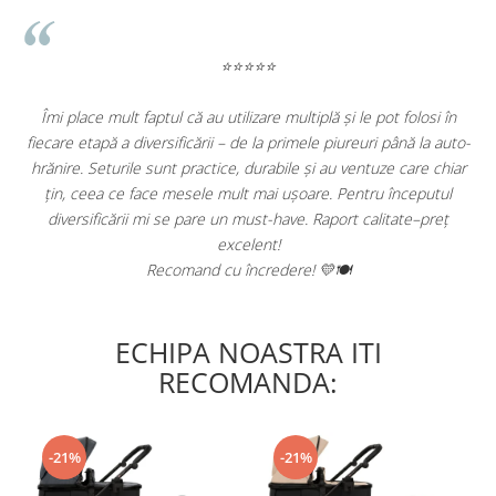
Silionul alimentar este un produs non-toxic, complet sigur în
contact cu orice aliment, indiferent de temperatură. Materialul
principal ce intră în compoziția siliconului alimentar este nisipul, o
⭐⭐⭐⭐⭐
resursă naturală abundentă.
Îmi place mult faptul că au utilizare multiplă și le pot folosi în
De
Siliconul alimentar este compus din: nisip, Oxigen, Hidrogen,
fiecare etapă a diversificării – de la primele piureuri până la auto-
ve
Carbon. În esență, siliconul alimentar este o sticlă moale și
elastică. Contrar sticlei însă, siliconul alimentar nu se sparge și nu
hrănire. Seturile sunt practice, durabile și au ventuze care chiar
ocupă mult spațiu. Dar cel mai important, oferă o alternativă
țin, ceea ce face mesele mult mai ușoare. Pentru începutul
excelentă pentru plastic.
diversificării mi se pare un must-have. Raport calitate–preț
excelent!
Beneficiile siliconului alimentar:
Recomand cu încredere! 💛🍽️
Foarte rezistent și flexibil.
Nu se descompune atunci când este expus la temperaturi mari.
ECHIPA NOASTRA ITI
RECOMANDA:
Nu se întărește, nu crapă, nu se cojește, nu se usucă, nu devine
casant.
Cântărește foarte puțin, deci este ușor de transportat.
-21%
-21%
Fabricat din resurse naturale abundente.