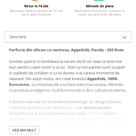
Retur in 14 zile
Metode de plata
Returnezi rapid in termen de 14 zile
Rapid prin card online, numerar la
de la data achizitiei
curier sau prin ordin de plata
Descriere
Farfurie din silicon cu ventuza, AppeKids, Panda - Old Rose
Suntem parinti si intotdeauna ne-am dorit tot ceea ce este mai
bun pentru copiii nostri si ai tai. Stim ca toti parintii sunt ocupati
si coplesiti de cotidian si ca isi doresc si ei cateva momente de
relaxare. Din acest motiv, am creat brandul
AppeKids, 100%
Romanesc
, cu misiunea de a va face viata mai usoara, oferindu-
va produse inteligente, multifunctionale si de o calitate excelenta.
Folosind cele mai noi si moderne tehnologii, un design futurist,
materiale durabile si de calitate, am creat
vesela pentru
diversificare si hranire bebelusi si copii,
folosind
silicon
alimentar
de cea mai buna calitate, certificat de Food and Drug
Administration (FDA) USA si LFGB (german food contact material).
Produsele noastre sunt testate în unități independente de
VEZI MAI MULT