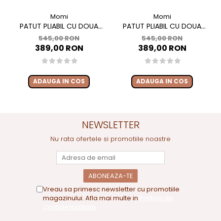
Momi
Momi
PATUT PLIABIL CU DOUA
PATUT PLIABIL CU DOUA
NIVELE SI MASUTA DE
NIVELE SI MASUTA DE
545,00 RON
545,00 RON
INFASAT, 60X120 CM, MOMI,
INFASAT, 60X120 CM, MOMI,
389,00 RON
389,00 RON
BELOVE PLUS - GREEN
BELOVE PLUS -BEIGE
ADAUGA IN COS
ADAUGA IN COS
NEWSLETTER
Nu rata ofertele si promotiile noastre
Vreau sa primesc newsletter cu promotiile
magazinului. Afla mai multe in
Politica de
Confidentialitate