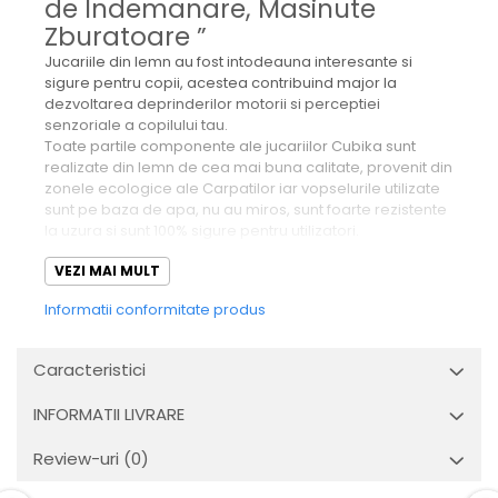
de Indemanare, Masinute
Zburatoare ”
Jucariile din lemn au fost intodeauna interesante si
sigure pentru copii, acestea contribuind major la
dezvoltarea deprinderilor motorii si perceptiei
senzoriale a copilului tau.
Toate partile componente ale jucariilor Cubika sunt
realizate din lemn de cea mai buna calitate, provenit din
zonele ecologice ale Carpatilor iar vopselurile utilizate
sunt pe baza de apa, nu au miros, sunt foarte rezistente
la uzura si sunt 100% sigure pentru utilizatori.
Jocul de Indemanare, Masinute Zburatoarea este un joc
VEZI MAI MULT
complex ce poate ajuta semnificativ copilul tau in
procesul de invatare a culorilor si a formelor intr-un
Informatii conformitate produs
mod distractiv, sporindu-i dexteritatea, atentia, simtul
echilibrului, imaginatia si coordonarea ochi-mana.
Aceasta jucarie are o functie dubla: invata copilul sa
Caracteristici
potriveasca formele si este, in acelasi timp, si jucarie de
tras. Toate piesele acestui joc sunt cu marginile rotunjite,
INFORMATII LIVRARE
astfel incat copilul dumnevoastra sa se poata juca in
siguranta.
Review-uri
(0)
Caracteristici produs:
Materiale: lemn de fag, vopseluri pe baza de apa, non-