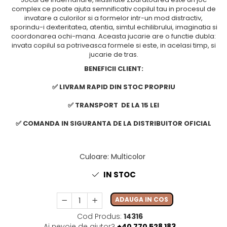
complex ce poate ajuta semnificativ copilul tau in procesul de
invatare a culorilor si a formelor intr-un mod distractiv,
sporindu-i dexteritatea, atentia, simtul echilibrului, imaginatia si
coordonarea ochi-mana. Aceasta jucarie are o functie dubla:
invata copilul sa potriveasca formele si este, in acelasi timp, si
jucarie de tras.
BENEFICII CLIENT:
✅ LIVRAM RAPID DIN STOC PROPRIU
✅ TRANSPORT DE LA 15 LEI
✅ COMANDA IN SIGURANTA DE LA DISTRIBUITOR OFICIAL
Culoare
:
Multicolor
IN STOC
ADAUGA IN COS
Cod Produs:
14316
Ai nevoie de ajutor?
+40 770 528 183