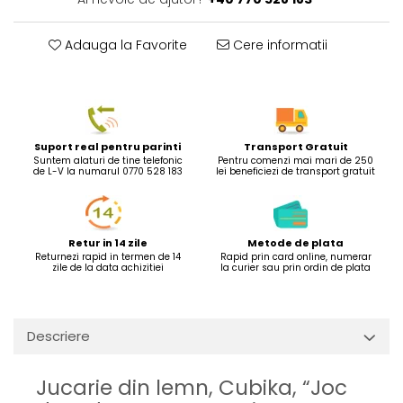
Adauga la Favorite
Cere informatii
Suport real pentru parinti
Transport Gratuit
Suntem alaturi de tine telefonic
Pentru comenzi mai mari de 250
de L-V la numarul 0770 528 183
lei beneficiezi de transport gratuit
Retur in 14 zile
Metode de plata
Returnezi rapid in termen de 14
Rapid prin card online, numerar
zile de la data achizitiei
la curier sau prin ordin de plata
Descriere
Jucarie din lemn, Cubika, “Joc