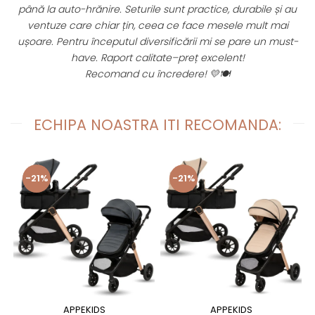
până la auto-hrănire. Seturile sunt practice, durabile și au
ventuze care chiar țin, ceea ce face mesele mult mai
fi
ușoare. Pentru începutul diversificării mi se pare un must-
have. Raport calitate–preț excelent!
Recomand cu încredere! 💛🍽️
ECHIPA NOASTRA ITI RECOMANDA:
-21%
-21%
APPEKIDS
APPEKIDS