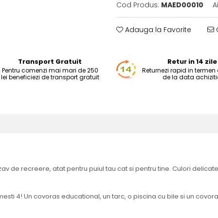
Cod Produs:
MAED00010
A
Adauga la Favorite
C
Transport Gratuit
Retur in 14 zile
Pentru comenzi mai mari de 250
Returnezi rapid in termen d
lei beneficiezi de transport gratuit
de la data achiziti
av de recreere, atat pentru puiul tau cat si pentru tine. Culori delicat
sti 4! Un covoras educational, un tarc, o piscina cu bile si un covo