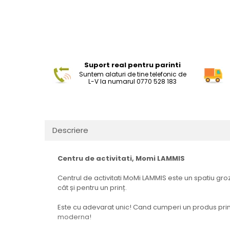
Suport real pentru parinti
Suntem alaturi de tine telefonic de
L-V la numarul 0770 528 183
Descriere
Centru de activitati, Momi LAMMIS
Centrul de activitati MoMi LAMMIS este un spatiu groz
cât și pentru un prinț.
Este cu adevarat unic! Cand cumperi un produs prime
moderna!