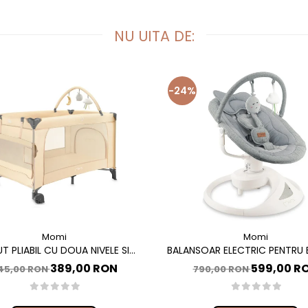
NU UITA DE:
-24%
Momi
Momi
T PLIABIL CU DOUA NIVELE SI
BALANSOAR ELECTRIC PENTRU B
DE INFASAT, 60X120 CM, MOMI,
CU SEZUT ROTATIV 360 GRADE
389,00 RON
599,00 R
45,00 RON
790,00 RON
BELOVE PLUS -BEIGE
PEARL - GREY