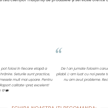
e
- datorita diverselor texturi si jucarii care scot sunete, copilul tau is
t finisate covorasul si jucariile.
laxare
: sunetele sunt tot ceea ce iubeste copilul tau. Cand copilul ta
e pot folosi în fiecare etapă a
De 1 an jumate folosim carucio
hrănire. Seturile sunt practice,
pliabil. L-am luat cu noi peste t
e mesele mult mai ușoare. Pentru
nu am avut probleme. Rec
Raport calitate–preț excelent!
💛🍽️