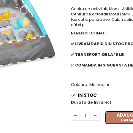
Centru de activitati, Momi LAMMI
Centrul de activitati MoMi LAMMI
tau cat si pentru tine. Culori del
cât și p
BENEFICII CLIENT:
✅ LIVRAM RAPID DIN STOC PR
✅ TRANSPORT DE LA 15 LEI
✅ COMANDA IN SIGURANTA DE 
Culoare
:
Multicolor
IN STOC
Durata de livrare:
1
ADAUG
LIVRAR