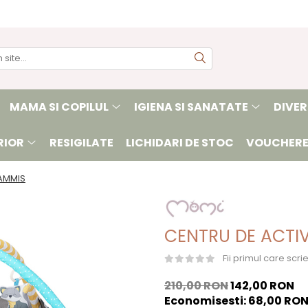
MAMA SI COPILUL
IGIENA SI SANATATE
DIVER
RIOR
RESIGILATE
LICHIDARI DE STOC
VOUCHERE
LAMMIS
CENTRU DE ACTIV
Fii primul care scr
210,00 RON
142,00 RON
Economisesti:
68,00
RO