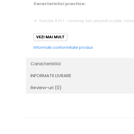
Caracteristici practice:
Funcție 4 în 1 - covoraș, țac, piscină cu bile, covo
Strat termoizolant gros
VEZI MAI MULT
4 jucării - pandantive
Informatii conformitate produs
18 bile în culori delicate
Caracteristici
Respectă standardul european de conformitate cu si
INFORMATII LIVRARE
Setul perfect pentru primul cadou!
Review-uri
(0)
Covorașul educațional
are un material gros, term
va ajuta să-si dezvoltațe abilitățile și să-si stimuleze
Tarcul de joacă
ii va permite să se relaxeze. O ba
Piscina cu bile
îi va oferi copilului tău multă distrac