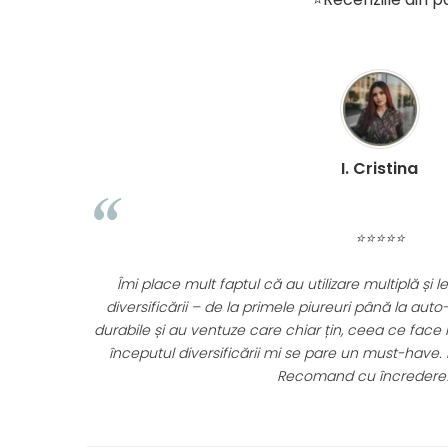
Covorasul educational stimuleaza simturil
stimulat de materialul delicat si moale cu care sun
I. Cristina
⭐⭐⭐⭐⭐
Covorasul va oferi mamei un moment de re
odihneste-te!
s!
Îmi place mult faptul că au utilizare multiplă și l
ur pentru
diversificării – de la primele piureuri până la auto-
ut, se spală
durabile și au ventuze care chiar țin, ceea ce fac
Dimensiuni: 80 cm x 80 cm x 54 cm
începutul diversificării mi se pare un must-have. 
Recomand cu încredere! 