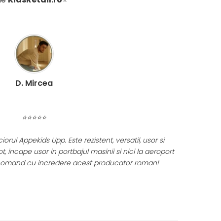
i exerseaza vederea si auzul. Simtul tactil este
D. Mircea
⭐⭐⭐⭐⭐
u se joaca, ai un moment pentru tine - fa o cafea si
rul Appekids Upp. Este rezistent, versatil, usor si
Reco
ot, incape usor in portbajul masinii si nici la aeroport
Am ince
omand cu incredere acest producator roman!
conti