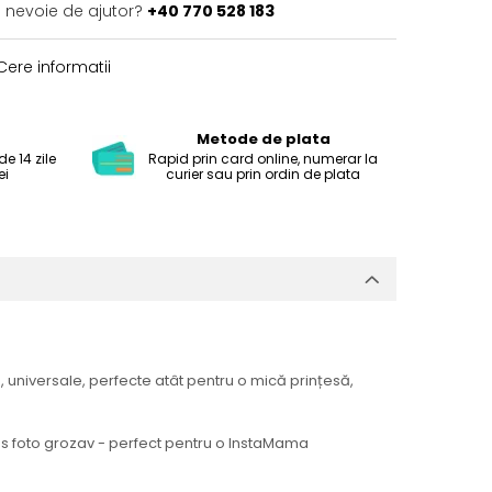
i nevoie de ajutor?
+40 770 528 183
ere informatii
Metode de plata
e 14 zile
Rapid prin card online, numerar la
ei
curier sau prin ordin de plata
e, universale, perfecte atât pentru o mică prințesă,
ras foto grozav - perfect pentru o InstaMama