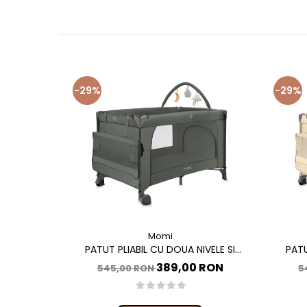
-29%
-29%
Momi
PATUT PLIABIL CU DOUA NIVELE SI
PATU
MASUTA DE INFASAT, 60X120 CM, MOMI,
MASUTA 
389,00 RON
545,00 RON
5
BELOVE PLUS - GREEN