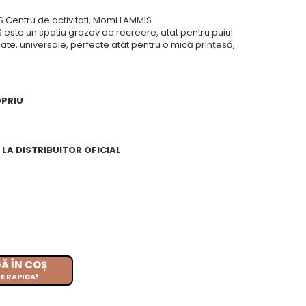
S Centru de activitati, Momi LAMMIS
S este un spatiu grozav de recreere, atat pentru puiul
icate, universale, perfecte atât pentru o mică prințesă,
OPRIU
LA DISTRIBUITOR OFICIAL
Ă ÎN COȘ
E RAPIDA!