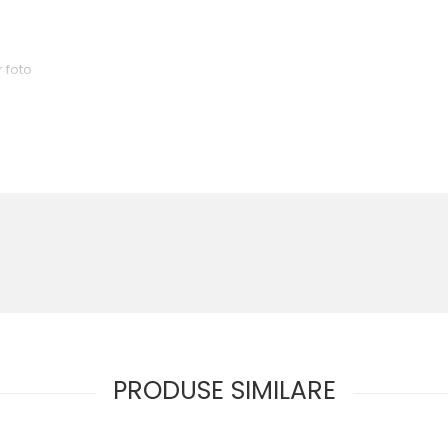
r foto
guranța jucăriilor EN 71
oizolant, datorită căruia copilul va avea confort si-si va pastra consta
 simțurile.
rieră din plasă va crea o închidere sigură și va împiedica copilul să
PRODUSE SIMILARE
ție.