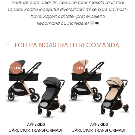
esele mult mai
avut probleme. Recomand cu incredere acest
se pare un must-
roman!
lent!
️
ECHIPA NOASTRA ITI RECOMANDA:
-21%
-21%
APPEKIDS
APPEKIDS
CĂRUCIOR TRANSFORMABIL
CĂRUCIOR TRANSFORMABIL