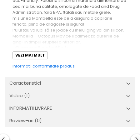
eco-friendly. Folosind silicon si materiale alimentare de
cea mai buna calitate, omologate de Food and Drug
Administration, fara BPA, ftalati sau metale grele,
misiunea Mombella este de a asigura o copilarie
fericita, plina de dragoste si sigura!
Puiul tău va iubi să se joace cu inelul gingival din silicon,
Mombella – Octopus Mov ce ii calmeaza durerile de
gingii in timpul eruptiei dintisorilor.
Caracteristici
:
VEZI MAI MULT
eco-friendly
: silicon cu grad inalt de elasticitate,
Informatii conformitate produs
sigur si masticabil, fara BPA, ftalati sau metale grele;
contribuie la
dezvoltarea coordonarii ochi-mana
Caracteristici
si la
educatia prin joc
, ajutand semnificativ in
procesul de invatare a culorilor, formelor, texturilor;
Video
(1)
stimuleaza dezvoltarea musculaturii gurii,
INFORMATII LIVRARE
ajutand alaptarea, diversificarea, vorbirea
;
Review-uri
(0)
ajuta la
dezvoltarea unei dentitii sanatoase
,
calmand gingiile umflate si dureroase;
designul special
de forma unei caracatite are