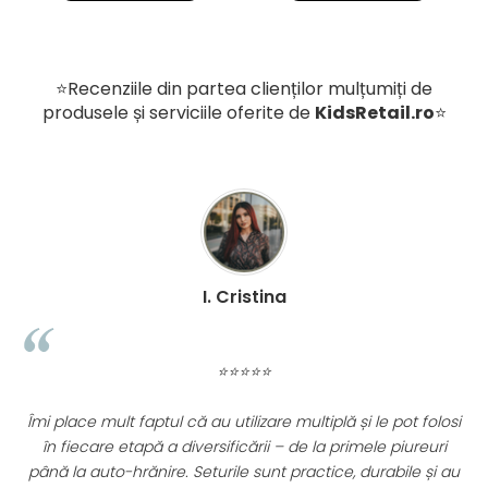
⭐Recenziile din partea clienților mulțumiți de
produsele și serviciile oferite de
KidsRetail.ro
⭐
D. Mircea
⭐⭐⭐⭐⭐
 și le pot folosi
De 1 an jumate folosim caruciorul Appekids 
rimele piureuri
rezistent, versatil, usor si pliabil. L-am luat cu n
, durabile și au
incape usor in portbajul masinii si nici la aer