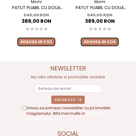
Momi
Momi
PATUT PLIABIL CU DOUA
PATUT PLIABIL CU DOUA
NIVELE SI MASUTA DE
NIVELE SI MASUTA DE
545,00 RON
545,00 RON
INFASAT, 60X120 CM, MOMI,
INFASAT, 60X120 CM, MOMI,
389,00 RON
389,00 RON
BELOVE PLUS - GREEN
BELOVE PLUS -BEIGE
ADAUGA IN COS
ADAUGA IN COS
NEWSLETTER
Nu rata ofertele si promotiile noastre
Vreau sa primesc newsletter cu promotiile
magazinului. Afla mai multe in
Politica de
Confidentialitate
SOCIAL