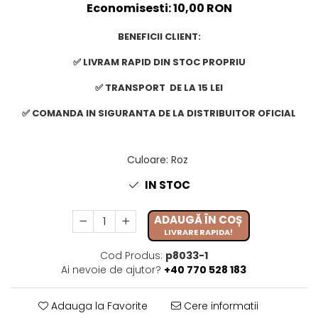
Economisesti:
10,00
RON
BENEFICII CLIENT:
✅ LIVRAM RAPID DIN STOC PROPRIU
✅ TRANSPORT DE LA 15 LEI
✅ COMANDA IN SIGURANTA DE LA DISTRIBUITOR OFICIAL
Culoare
:
Roz
IN STOC
ADAUGĂ ÎN COȘ
LIVRARE RAPIDA!
Cod Produs:
p8033-1
Ai nevoie de ajutor?
+40 770 528 183
Adauga la Favorite
Cere informatii