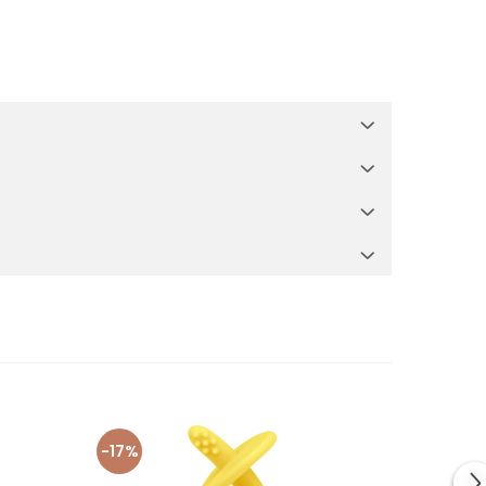
tol cu apă;
rea de dinti.
-17%