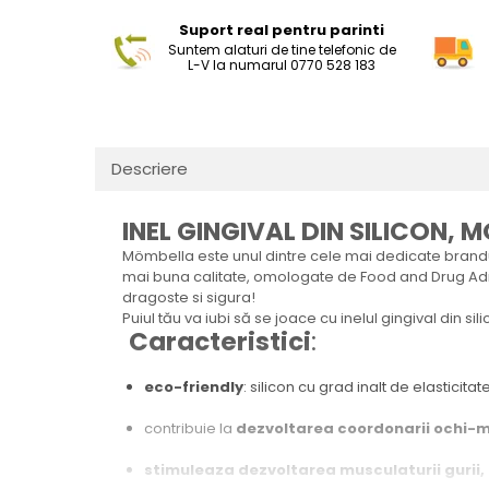
Suport real pentru parinti
Suntem alaturi de tine telefonic de
L-V la numarul 0770 528 183
Descriere
INEL GINGIVAL DIN SILICON,
Mömbella este unul dintre cele mai dedicate branduri
mai buna calitate, omologate de Food and Drug Admin
dragoste si sigura!
Puiul tău va iubi să se joace cu inelul gingival din si
Caracteristici
:
eco-friendly
: silicon cu grad inalt de elasticitat
contribuie la
dezvoltarea coordonarii ochi-
stimuleaza dezvoltarea musculaturii gurii, 