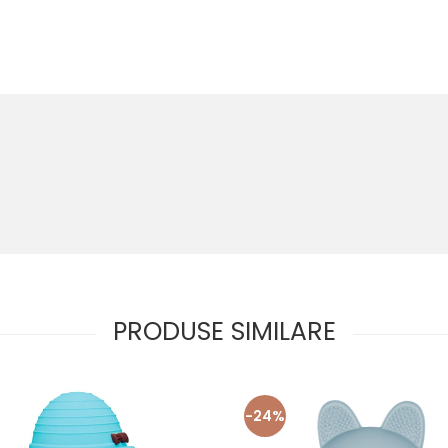
, calmand gingiile umflate si dureroase;
tentaculele
cu rizuri
pentru masajul gingiilor bebelusului;
isufocare;
copilului ii permite sa-l apuce si sa-l manevreze cu usurinta;
netedă, folosită pentru supt, pliată ca o minge, jucărie de baie sau pis
grosime 8,9 cm
n masina de spalat vase! Moale după racire pentru a neutraliza dure
PRODUSE SIMILARE
unui adult!
-24%