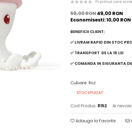
Fii primul care scr
59,00 RON
49,00 RON
Economisesti:
10,00
RON
BENEFICII CLIENT:
✅ LIVRAM RAPID DIN STOC PR
✅ TRANSPORT DE LA 15 LEI
✅ COMANDA IN SIGURANTA DE 
Culoare
:
Roz
STOC EPUIZAT
Cod Produs:
8152
Ai nevoie
Adauga la Favorite
C