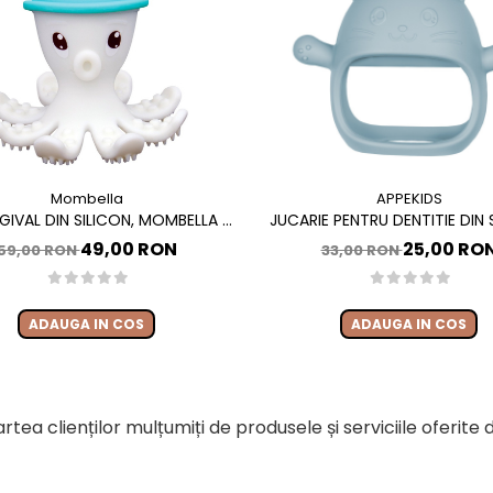
Mombella
APPEKIDS
NGIVAL DIN SILICON, MOMBELLA -
JUCARIE PENTRU DENTITIE DIN 
OCTOPUS ALBASTRU
APPEKIDS, MANUSA KITTY - AQ
49,00 RON
25,00 RO
59,00 RON
33,00 RON
ADAUGA IN COS
ADAUGA IN COS
rtea clienților mulțumiți de produsele și serviciile oferite