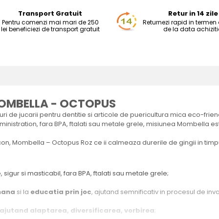
Transport Gratuit
Retur in 14 zile
Pentru comenzi mai mari de 250
Returnezi rapid in termen d
lei beneficiezi de transport gratuit
de la data achiziti
 MOMBELLA - OCTOPUS
 de jucarii pentru dentitie si articole de puericultura mica eco-frien
istration, fara BPA, ftalati sau metale grele, misiunea Mombella este 
licon, Mombella – Octopus Roz ce ii calmeaza durerile de gingii in timpul
e, sigur si masticabil, fara BPA, ftalati sau metale grele;
mana
si la
educatia prin joc
, ajutand semnificativ in procesul de invat
ajutand alaptarea, diversificarea, vorbirea
;