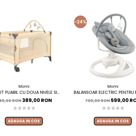
-24%
Momi
Momi
T PLIABIL CU DOUA NIVELE SI
BALANSOAR ELECTRIC PENTRU B
DE INFASAT, 60X120 CM, MOMI,
CU SEZUT ROTATIV 360 GRADE
389,00 RON
599,00 R
45,00 RON
790,00 RON
BELOVE PLUS -BEIGE
PEARL - GREY
ADAUGA IN COS
ADAUGA IN COS