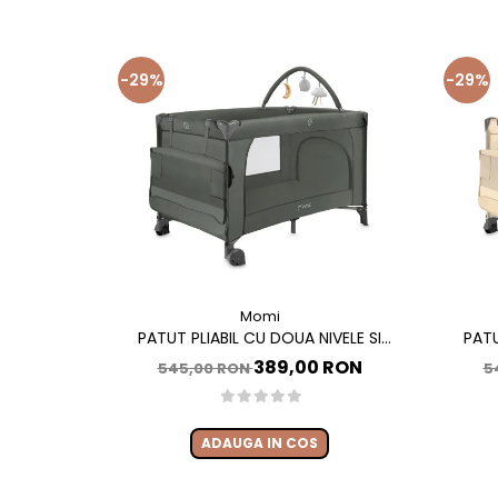
-29%
-29%
Momi
PATUT PLIABIL CU DOUA NIVELE SI
PATU
MASUTA DE INFASAT, 60X120 CM, MOMI,
MASUTA 
389,00 RON
545,00 RON
5
BELOVE PLUS - GREEN
ADAUGA IN COS