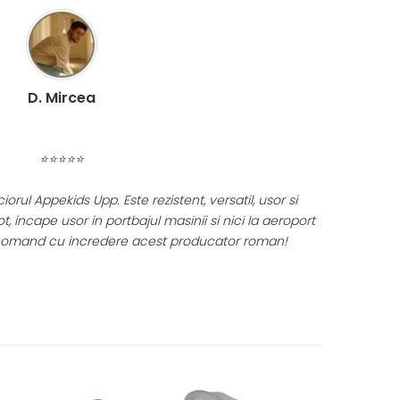
C. Miruna
⭐⭐⭐⭐⭐
Recomand cu cel mai mare drag produsele celor de la KidsRet
Am inceput inca din primele luni de viata a fetitei cu balansoarul 
continuam catre seturile de diversificare, scaunul auto si caruc