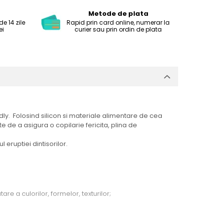
Metode de plata
e 14 zile
Rapid prin card online, numerar la
ei
curier sau prin ordin de plata
dly. Folosind silicon si materiale alimentare de cea
de a asigura o copilarie fericita, plina de
 eruptiei dintisorilor.
are a culorilor, formelor, texturilor;