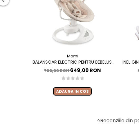
Momi
BALANSOAR ELECTRIC PENTRU BEBELUSI
INEL GI
CU SEZUT ROTATIV 360 GRADE , MOMI
649,00 RON
790,00 RON
PEARL - BEIGE
ADAUGA IN COS
⭐Recenziile din pa