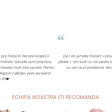
D. Mircea
⭐⭐⭐⭐⭐
 caruciorul Appekids Upp. Este rezistent, versatil, usor si
 peste tot, incape usor in portbajul masinii si nici la aeroport
me. Recomand cu incredere acest producator roman!
ECHIPA NOASTRA ITI RECOMANDA: