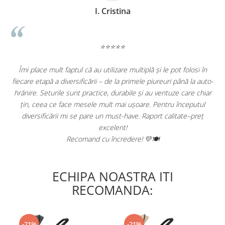
I. Cristina
⭐⭐⭐⭐⭐
Îmi place mult faptul că au utilizare multiplă și le pot folosi în
De 
fiecare etapă a diversificării – de la primele piureuri până la auto-
vers
hrănire. Seturile sunt practice, durabile și au ventuze care chiar
țin, ceea ce face mesele mult mai ușoare. Pentru începutul
diversificării mi se pare un must-have. Raport calitate–preț
excelent!
Recomand cu încredere! 💛🍽️
ECHIPA NOASTRA ITI
RECOMANDA:
-21%
-21%