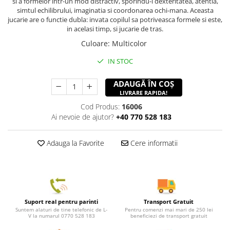
si a formelor intr-un mod distractiv, sporindu-i dexteritatea, atentia,
simtul echilibrului, imaginatia si coordonarea ochi-mana. Aceasta
jucarie are o functie dubla: invata copilul sa potriveasca formele si este,
in acelasi timp, si jucarie de tras.
Culoare
:
Multicolor
IN STOC
ADAUGĂ ÎN COȘ
LIVRARE RAPIDA!
Cod Produs:
16006
Ai nevoie de ajutor?
+40 770 528 183
Adauga la Favorite
Cere informatii
Suport real pentru parinti
Transport Gratuit
Suntem alaturi de tine telefonic de L-
Pentru comenzi mai mari de 250 lei
V la numarul 0770 528 183
beneficiezi de transport gratuit