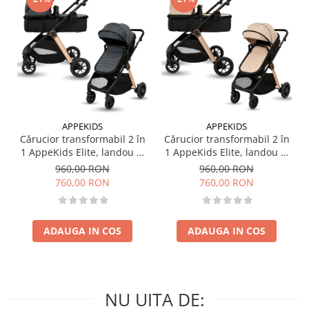
APPEKIDS
APPEKIDS
Cărucior transformabil 2 în
Cărucior transformabil 2 în
1 AppeKids Elite, landou și
1 AppeKids Elite, landou și
scaun sport reversibil,
scaun sport reversibil,
960,00 RON
960,00 RON
suspensii, adaptori scoică
suspensii, adaptori scoică
760,00 RON
760,00 RON
auto, până la 22 kg - Navy
auto, până la 22 kg - Sand
Grey
ADAUGA IN COS
ADAUGA IN COS
NU UITA DE: