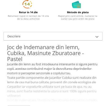
Retur in 14 zile
Metode de plata
Returnezi rapid in termen de 14 zile
Rapid prin card online, numerar la
de la data achizitiei
curier sau prin ordin de plata
Descriere
Joc de Indemanare din lemn,
Cubika, Masinute Zburatoare -
Pastel
Jucariile din lemn au fost intodeauna interesante si sigure pentru
copii, acestea contribuind major la dezvoltarea deprinderilor
motorii si perceptiei senzoriale a copilului tau.
Toate partile componente ale jucariilor Cubika sunt realizate din
lemn de cea mai buna calitate, provenit din zonele ecologice ale
Carpatilor iar vopselurile utilizate sunt pe baza de apa, nu au
miros, sunt foarte rezistente la uzura si sunt 100% sigure pentru
utilizatori.
Jocul de Indemanare, Masinute Zburatoarea este un joc complex
ce poate ajuta semnificativ copilul tau in procesul de invatare a