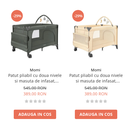
-29%
-29%
Momi
Momi
Patut pliabil cu doua nivele
Patut pliabil cu doua nivele
si masuta de infasat,
si masuta de infasat,
60x120 cm, Momi, Belove
60x120 cm, Momi, Belove
545,00 RON
545,00 RON
Plus - Green
Plus -Beige
389,00 RON
389,00 RON
ADAUGA IN COS
ADAUGA IN COS