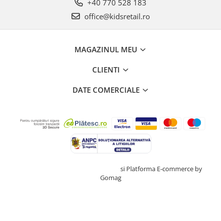
+40 770 528 183
office@kidsretail.ro
MAGAZINUL MEU
CLIENTI
DATE COMERCIALE
Creat cu ❤ și cu 🧠 de TrifanDan.ro
si
Platforma E-commerce by
Gomag