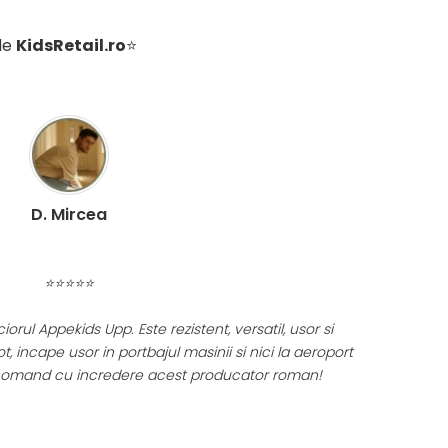
 de
KidsRetail.ro
⭐
C. Miruna
⭐⭐⭐⭐⭐
are drag produsele celor de la KidsRetail! ❤️
e luni de viata a fetitei cu balansoarul electric si
 de diversificare, scaunul auto si caruciorul! 🫶