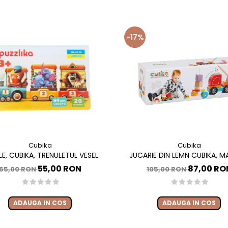
-17%
Cubika
Cubika
LE, CUBIKA, TRENULETUL VESEL
JUCARIE DIN LEMN CUBIKA, 
MAGNETICA
55,00 RON
87,00 RO
65,00 RON
105,00 RON
ADAUGA IN COS
ADAUGA IN COS