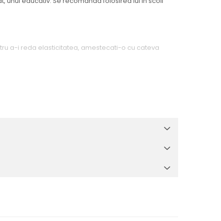
rat, unul educativ. Se recomanda folosirea lui in scoli
entru a-i reda elasticitatea, amestecati-o cu cateva
stanțe nocive. Certificat in Uniunea Europeana.
 unui adult. Nu este comestibil. Folositi-l doar pentru
 baza de burete – 1, instrument de modelat – 1,