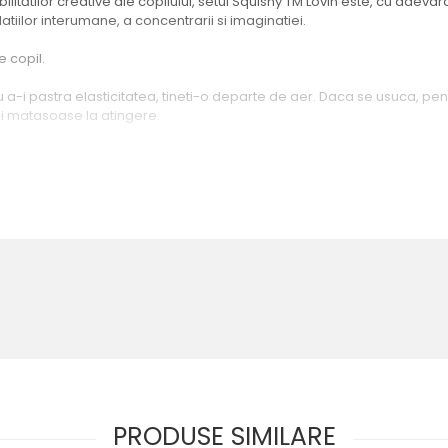
bilitătilor creative ale copilului, setul Squishy TM Lovin este, cu adeva
latiilor interumane, a concentrarii si imaginatiei.
e copil.
tru a-i pastra elasticitatea, tineti-o departe de aer. Daca se usuca, p
si matasoase la atingere.
ului Tehnic de Siguranță a Jucăriilor EN 71-1,2,3 - CE. Nu conține sub
e copii de la varsta de 3 (trei) ani. A se folosi numai sub supravegherea
iecare – 3 buc, plastilina usoara in pachete de pp 4gr fiecare – 3 buc,
PRODUSE SIMILARE