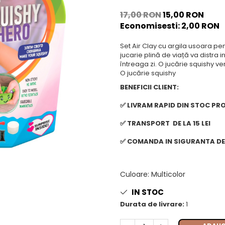
17,00 RON
15,00 RON
Economisesti:
2,00
RON
Set Air Clay cu argila usoara pen
jucarie plină de viață va distra 
întreaga zi. O jucărie squishy 
O jucărie squishy
BENEFICII CLIENT:
✅ LIVRAM RAPID DIN STOC PR
✅ TRANSPORT DE LA 15 LEI
✅ COMANDA IN SIGURANTA DE 
Culoare
:
Multicolor
IN STOC
Durata de livrare:
1