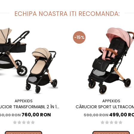
ECHIPA NOASTRA ITI RECOMANDA:
-15%
APPEKIDS
APPEKIDS
CIOR TRANSFORMABIL 2 ÎN 1
CĂRUCIOR SPORT ULTRACO
S ELITE, LANDOU ȘI SCAUN SPORT
APPEKIDS TRAVEL, TIP TROLLER,
760,00 RON
499,00 R
60,00 RON
590,00 RON
BIL, SUSPENSII, ADAPTORI SCOICĂ
AUTOMATĂ, BAGAJ DE MÂNĂ, 6
TO, PÂNĂ LA 22 KG - SAND
PINK