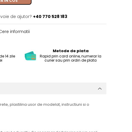
A IN COS
evoie de ajutor?
+40 770 528 183
ere informatii
Metode de plata
e 14 zile
Rapid prin card online, numerar la
ei
curier sau prin ordin de plata
ete, plastilina usor de modelat, instructiuni si o