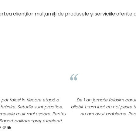
rtea clienților mulțumiți de produsele și serviciile oferite
ste rezistent, versatil, usor si
Recomand cu cel mai m
ortbajul masinii si nici la aeroport
Am inceput inca din primel
re acest producator roman!
continuam catre seturile