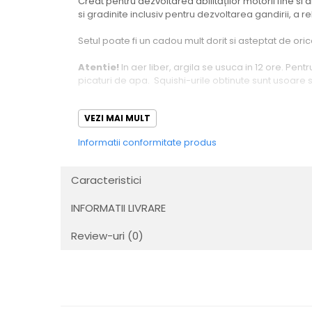
Creat pentru dezvoltarea abilităților motorii fine si a
si gradinite inclusiv pentru dezvoltarea gandirii, a re
Setul poate fi un cadou mult dorit si asteptat de oric
Atentie!
In aer liber, argila se usuca in 12 ore. Pen
picaturi de apa. Squishi-urile obtinute sunt usoare 
Produsul este realizat conform cerințelor Regulament
VEZI MAI MULT
AVERTISMENT:
Setul este destinat utilizarii de catr
Informatii conformitate produs
joaca!
Setul contine: plastilina usoara in pachete de 6gr f
Caracteristici
instructiuni.
INFORMATII LIVRARE
Review-uri
(0)