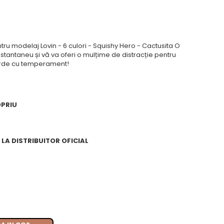
tru modelaj Lovin - 6 culori - Squishy Hero - Cactusita O
instantaneu și vă va oferi o mulțime de distracție pentru
verde cu temperament!
OPRIU
LA DISTRIBUITOR OFICIAL