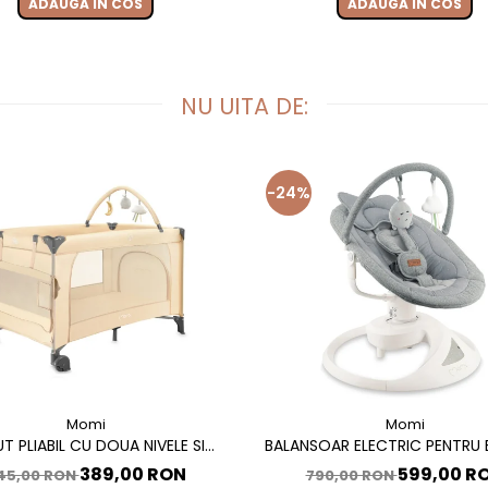
ADAUGA IN COS
ADAUGA IN COS
NU UITA DE:
-24%
Momi
Momi
T PLIABIL CU DOUA NIVELE SI
BALANSOAR ELECTRIC PENTRU B
DE INFASAT, 60X120 CM, MOMI,
CU SEZUT ROTATIV 360 GRADE
389,00 RON
599,00 R
45,00 RON
790,00 RON