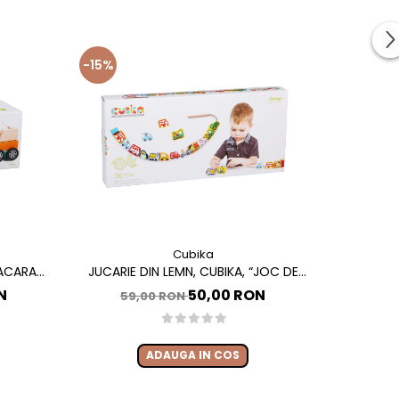
-15%
-34%
Cubika
MACARA
JUCARIE DIN LEMN, CUBIKA, “JOC DE
AIR CLAY 
INDEMANARE, MASINUTE ZBURATOARE”
N
50,00 RON
59,00 RON
45
ADAUGA IN COS