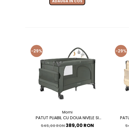
ADAUGA IN COS
-29%
-29%
Momi
PATUT PLIABIL CU DOUA NIVELE SI
PATU
MASUTA DE INFASAT, 60X120 CM, MOMI,
MASUTA 
389,00 RON
545,00 RON
5