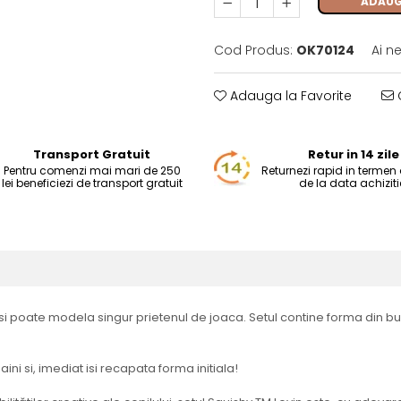
ADAUG
Cod Produs:
OK70124
Ai n
Adauga la Favorite
C
Transport Gratuit
Retur in 14 zile
Pentru comenzi mai mari de 250
Returnezi rapid in termen d
lei beneficiezi de transport gratuit
de la data achiziti
l isi poate modela singur prietenul de joaca. Setul contine forma din bur
ni si, imediat isi recapata forma initiala!