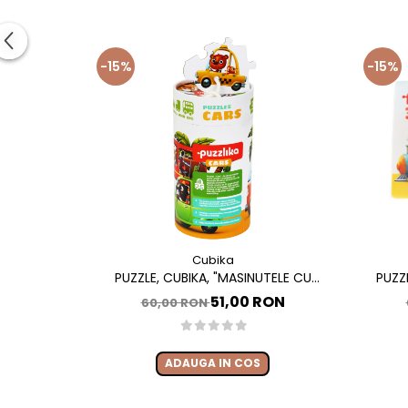
-15%
-15%
Cubika
PUZZLE, CUBIKA, "MASINUTELE CU
PUZZ
PRIETENI"
51,00 RON
60,00 RON
ADAUGA IN COS