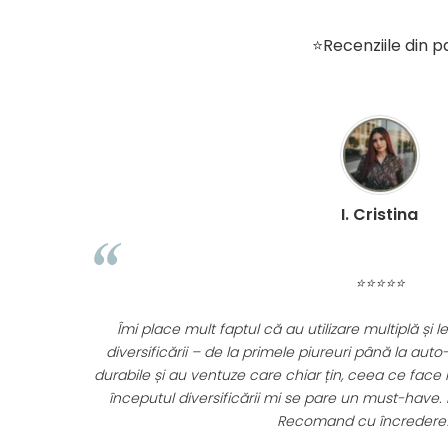
⭐Recenziile din pa
D. Mircea
⭐⭐⭐⭐⭐
are etapă a
De 1 an jumate folosim caruciorul Appekids Upp. E
unt practice,
pliabil. L-am luat cu noi peste tot, incape usor in p
ușoare. Pentru
nu am avut probleme. Recomand cu increde
eț excelent!