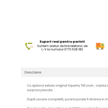
Suport real pentru parinti
Suntem alaturi de tine telefonic de
L-V la numarul 0770 528 183
Descriere
Cu ajutorul setului original Squishy TM Lovin , copilu
surpriza placuta.
După uscare completă, jucaria poate fi stransa in mai