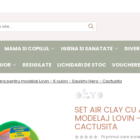
MAMA SI COPILUL
IGIENA SI SANATATE
DIVER
RIOR
RESIGILATE
LICHIDARI DE STOC
VOUCHERE
ara pentru modelaj Lovin - 6 culori - Squishy Hero - Cactusita
SET AIR CLAY CU
MODELAJ LOVIN -
CACTUSITA
Fii primul care scr