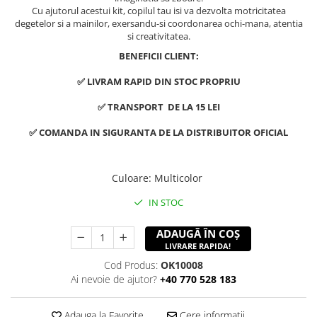
Cu ajutorul acestui kit, copilul tau isi va dezvolta motricitatea
degetelor si a mainilor, exersandu-si coordonarea ochi-mana, atentia
si creativitatea.
BENEFICII CLIENT:
✅ LIVRAM RAPID DIN STOC PROPRIU
✅ TRANSPORT DE LA 15 LEI
✅ COMANDA IN SIGURANTA DE LA DISTRIBUITOR OFICIAL
Culoare
:
Multicolor
IN STOC
ADAUGĂ ÎN COȘ
LIVRARE RAPIDA!
Cod Produs:
OK10008
Ai nevoie de ajutor?
+40 770 528 183
Adauga la Favorite
Cere informatii