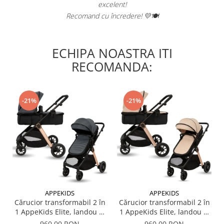
excelent!
Recomand cu încredere! 💛🍽️
ECHIPA NOASTRA ITI
RECOMANDA:
-21%
-21%
APPEKIDS
APPEKIDS
Cărucior transformabil 2 în
Cărucior transformabil 2 în
1 AppeKids Elite, landou și
1 AppeKids Elite, landou și
scaun sport reversibil,
scaun sport reversibil,
960,00 RON
960,00 RON