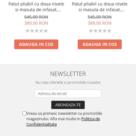
Patut pliabil cu doua nivele
Patut pliabil cu doua nivele
si masuta de infasat,
si masuta de infasat,
60x120 cm, Momi, Belove
60x120 cm, Momi, Belove
545,00 RON
545,00 RON
Plus - Green
Plus -Beige
389,00 RON
389,00 RON
ADAUGA IN COS
ADAUGA IN COS
NEWSLETTER
Nu rata ofertele si promotiile noastre
Vreau sa primesc newsletter cu promotiile
magazinului. Afla mai multe in
Politica de
Confidentialitate