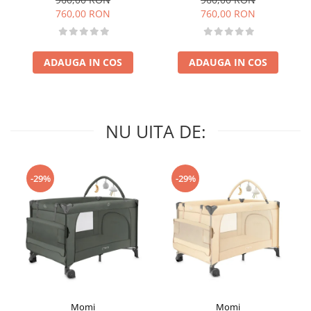
suspensii, adaptori scoică
suspensii, adaptori scoică
760,00 RON
760,00 RON
auto, până la 22 kg - Navy
auto, până la 22 kg - Sand
Grey
ADAUGA IN COS
ADAUGA IN COS
NU UITA DE:
-29%
-29%
Momi
Momi