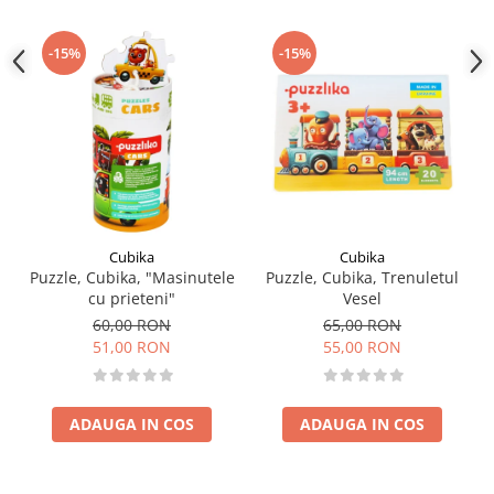
luminozitate.
Dimensiuni: 30cmx40cm
Varsta recomandata: 14 ani+
-15%
-15%
Cubika
Cubika
Puzzle, Cubika, "Masinutele
Puzzle, Cubika, Trenuletul
cu prieteni"
Vesel
60,00 RON
65,00 RON
51,00 RON
55,00 RON
ADAUGA IN COS
ADAUGA IN COS