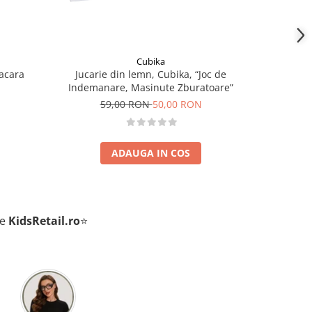
Cubika
acara
Jucarie din lemn, Cubika, “Joc de
Air Clay 
Indemanare, Masinute Zburatoare”
N
59,00 RON
50,00 RON
4
ADAUGA IN COS
de
KidsRetail.ro
⭐