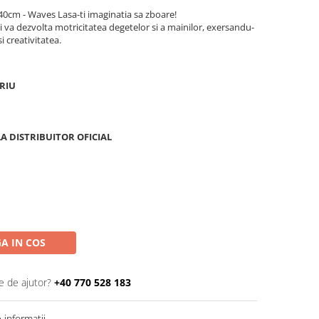
*40cm - Waves Lasa-ti imaginatia sa zboare!
isi va dezvolta motricitatea degetelor si a mainilor, exersandu-
 creativitatea.
RIU
A DISTRIBUITOR OFICIAL
A IN COS
e de ajutor?
+40 770 528 183
informatii