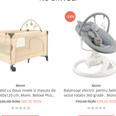
-24%
Momi
Momi
iabil cu doua nivele si masuta de
Balansoar electric pentru beb
, 60x120 cm, Momi, Belove Plus -
sezut rotativ 360 grade , Momi
Beige
Grey
545,00 RON
389,00 RON
790,00 RON
599,00 RO