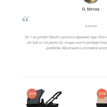
D. Mircea
⭐⭐⭐⭐⭐
versificării –
De 1 an jumate folosim caruciorul Appekids Upp. Este rezis
i au ventuze
am luat cu noi peste tot, incape usor in portbajul masi
icării mi se
probleme. Recomand cu incredere acest
-21%
-21%