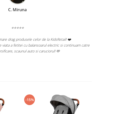
C. Miruna
⭐⭐⭐⭐⭐
re drag produsele celor de la KidsRetail! ❤️
 viata a fetitei cu balansoarul electric si continuam catre
rsificare, scaunul auto si caruciorul! 🫶
-15%