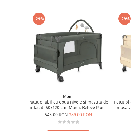
-29%
-29%
Momi
Patut pliabil cu doua nivele si masuta de
Patut pl
infasat, 60x120 cm, Momi, Belove Plus -
infasat
Green
545,00 RON
389,00 RON