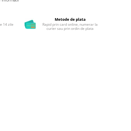
Metode de plata
e 14 zile
Rapid prin card online, numerar la
i
curier sau prin ordin de plata