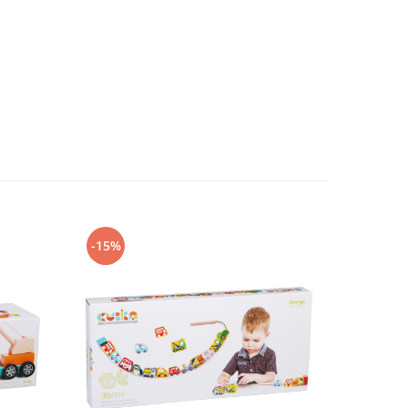
-15%
-34%