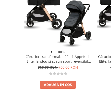
APPEKIDS
Cărucior transformabil 2 în 1 AppeKids
Cărucio
Elite, landou și scaun sport reversibil,
Elite, 
suspensii, adaptori scoică auto, până la
suspensi
960,00 RON
760,00 RON
22 kg - Navy Grey
ADAUGA IN COS