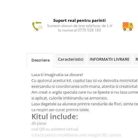
Suport real pentru parinti
Suntem alaturi de tine telefonic de L-V
la numarul 0770 528 183
Caracteristici
INFORMATII LIVRARE
R
Descriere
Lasa-ti imaginatia sa zboare!
Cu ajutorul acestui kit, copilul tau isi va dezvolta motricita
exersandu-si coordonarea ochi-mana, atentia si creativitat
Am creat o argila speciala care nu se lipeste si nu lasa ur
si aplicat, culorile imbinandu-se armonios.
Lasa degetele sa alunece printre randurile de flori, simte t
ca respiri aer curat printre lalele.
Kitul include:
40 piese
cod QR cu asistent virtual,
o bază pentru modelarea unei imagini 3D, canvas