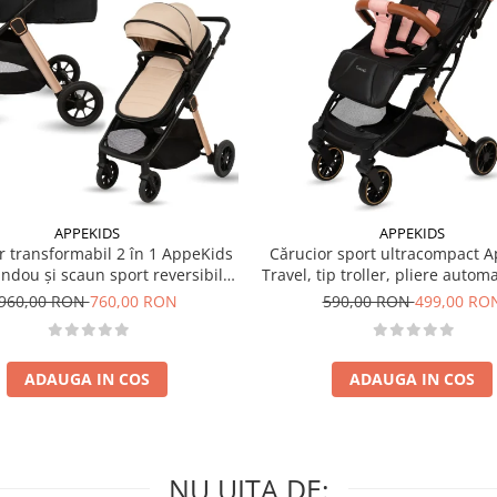
APPEKIDS
APPEKIDS
r transformabil 2 în 1 AppeKids
Cărucior sport ultracompact 
landou și scaun sport reversibil,
Travel, tip troller, pliere autom
i, adaptori scoică auto, până la
de mână, 6.7 kg - Pink
960,00 RON
760,00 RON
590,00 RON
499,00 RO
22 kg - Sand
ADAUGA IN COS
ADAUGA IN COS
NU UITA DE: