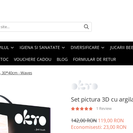
ILUL
IGIENA SI SANATATE
DIVERSIFICARE
JUCARII BE
STOC
VOUCHERE CADOU
BLOG
FORMULAR DE RETUR
ra, 30*40cm - Waves
Set pictura 3D cu argi
1 Review
142,00 RON
119,00 RON
Economisesti:
23,00
RON