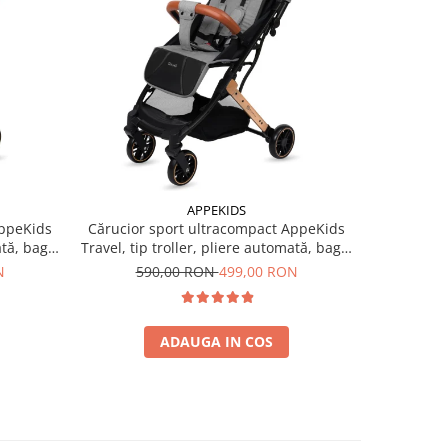
-15%
APPEKIDS
AppeKids
Cărucior sport ultracompact AppeKids
Cărucior 
ată, bagaj
Travel, tip troller, pliere automată, bagaj
Travel, tip
de mână, 6.7 kg - Grey
de
N
590,00 RON
499,00 RON
59
ADAUGA IN COS