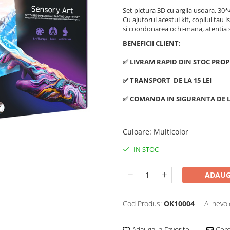
Set pictura 3D cu argila usoara, 30
Cu ajutorul acestui kit, copilul tau 
si coordonarea ochi-mana, atentia si
BENEFICII CLIENT:
✅ LIVRAM RAPID DIN STOC PROP
✅ TRANSPORT DE LA 15 LEI
✅ COMANDA IN SIGURANTA DE L
Culoare
:
Multicolor
IN STOC
ADAUG
Cod Produs:
OK10004
Ai nevoi
Adauga la Favorite
Cere 