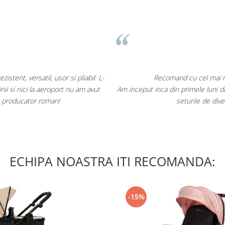
tent, versatil, usor si pliabil. L-
Recomand cu cel mai ma
nii si nici la aeroport nu am avut
Am inceput inca din primele luni de
 producator roman!
seturile de dive
ECHIPA NOASTRA ITI RECOMANDA:
-15%