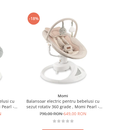
-18%
-12%
Momi
elusi cu
Balansoar electric pentru bebelusi cu
Patut M
 Pearl -
sezut rotativ 360 grade , Momi Pearl -
electrica,
Beige
N
790,00 RON
649,00 RON
65