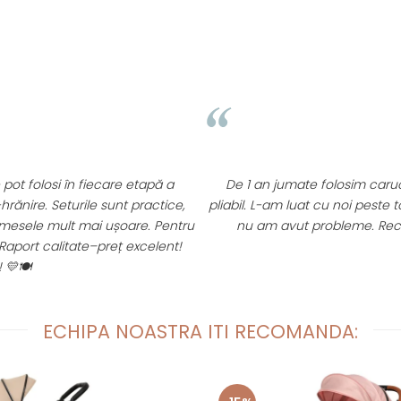
ea
⭐
pp. Este rezistent, versatil, usor si
Recomand cu cel m
 in portbajul masinii si nici la aeroport
Am inceput inca din p
redere acest producator roman!
continuam catre set
ECHIPA NOASTRA ITI RECOMANDA: