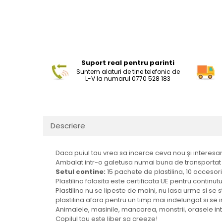
Suport real pentru parinti
Suntem alaturi de tine telefonic de
L-V la numarul 0770 528 183
Descriere
Daca puiul tau vrea sa incerce ceva nou și interesan
Ambalat intr-o galetusa numai buna de transportat
Setul contine:
15 pachete de plastilina, 10 accesor
Plastilina folosita este certificata UE pentru continu
Plastilina nu se lipeste de maini, nu lasa urme si se 
plastilina afara pentru un timp mai indelungat si se
Animalele, masinile, mancarea, monstrii, orasele int
Copilul tau este liber sa creeze!