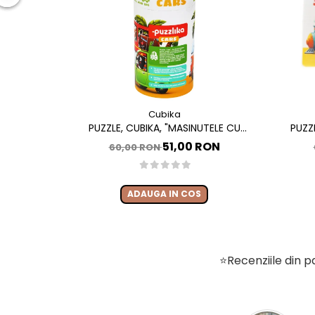
Cubika
PUZZLE, CUBIKA, "MASINUTELE CU
PUZZ
PRIETENI"
51,00 RON
60,00 RON
ADAUGA IN COS
⭐Recenziile din pa