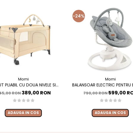
-24%
Momi
Momi
T PLIABIL CU DOUA NIVELE SI
BALANSOAR ELECTRIC PENTRU B
DE INFASAT, 60X120 CM, MOMI,
CU SEZUT ROTATIV 360 GRADE
389,00 RON
599,00 R
45,00 RON
790,00 RON
BELOVE PLUS -BEIGE
PEARL - GREY
ADAUGA IN COS
ADAUGA IN COS