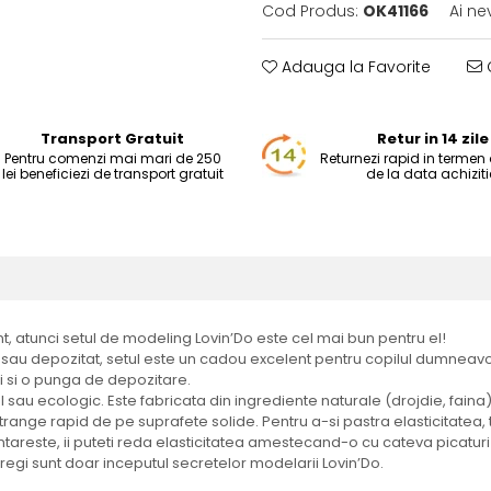
Cod Produs:
OK41166
Ai ne
Adauga la Favorite
C
Transport Gratuit
Retur in 14 zile
Pentru comenzi mai mari de 250
Returnezi rapid in termen d
lei beneficiezi de transport gratuit
de la data achiziti
t, atunci setul de modeling Lovin’Do este cel mai bun pentru el!
 sau depozitat, setul este un cadou excelent pentru copilul dumneav
ii si o punga de depozitare.
tul sau ecologic. Este fabricata din ingrediente naturale (drojdie, faina
strange rapid de pe suprafete solide. Pentru a-si pastra elasticitatea, t
 intareste, ii puteti reda elasticitatea amestecand-o cu cateva picatur
regi sunt doar inceputul secretelor modelarii Lovin’Do.