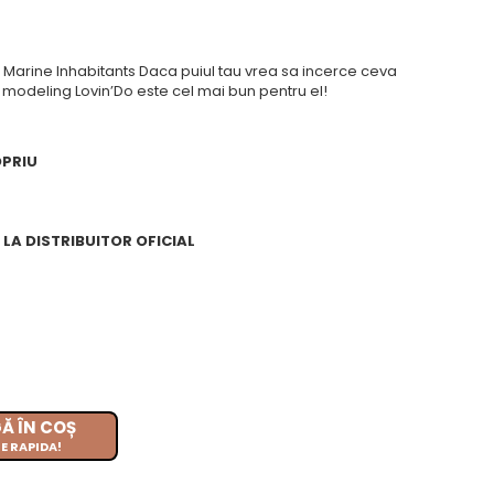
o, Marine Inhabitants Daca puiul tau vrea sa incerce ceva
e modeling Lovin’Do este cel mai bun pentru el!
OPRIU
LA DISTRIBUITOR OFICIAL
Ă ÎN COȘ
E RAPIDA!