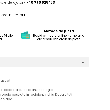
voie de ajutor?
+40 770 528 183
ere informatii
Metode de plata
e 14 zile
Rapid prin card online, numerar la
ei
curier sau prin ordin de plata
oastra!
) si colorata cu coloranti ecologici.
rebuie pastrata in recipient inchis. Daca uitati
i de apa.