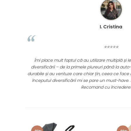
D. Mirc
⭐⭐⭐⭐
 fiecare etapă a
De 1 an jumate folosim caruciorul Appekids U
ile sunt practice,
pliabil. L-am luat cu noi peste tot, incape usor
mai ușoare. Pentru
nu am avut probleme. Recomand cu inc
te–preț excelent!