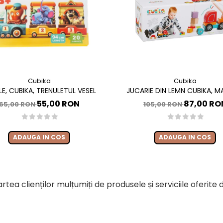
Cubika
Cubika
LE, CUBIKA, TRENULETUL VESEL
JUCARIE DIN LEMN CUBIKA, 
MAGNETICA
55,00 RON
87,00 RO
65,00 RON
105,00 RON
ADAUGA IN COS
ADAUGA IN COS
rtea clienților mulțumiți de produsele și serviciile oferite