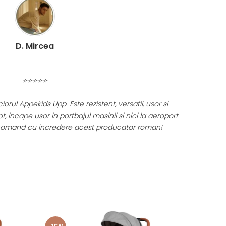
C. Miruna
⭐⭐⭐⭐⭐
ai mare drag produsele celor de la KidsRetail! ❤️
rimele luni de viata a fetitei cu balansoarul electric si
urile de diversificare, scaunul auto si caruciorul! 🫶