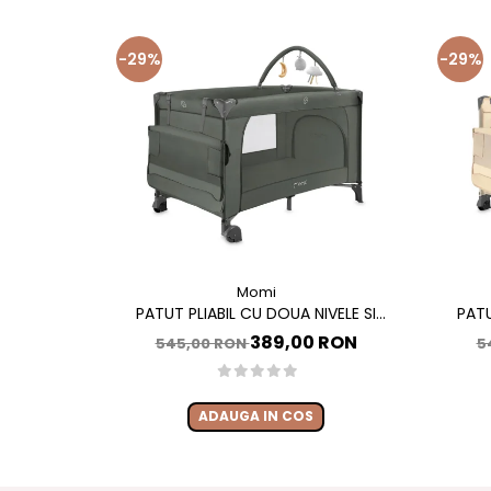
-29%
-29%
Momi
PATUT PLIABIL CU DOUA NIVELE SI
PATU
MASUTA DE INFASAT, 60X120 CM, MOMI,
MASUTA 
389,00 RON
545,00 RON
5
BELOVE PLUS - GREEN
ADAUGA IN COS