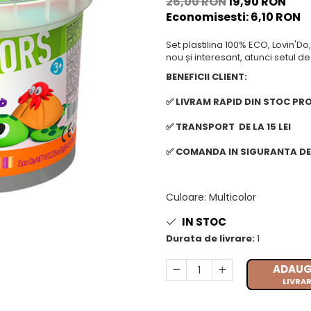
26,00 RON
19,90 RON
Economisesti:
6,10
RON
Set plastilina 100% ECO, Lovin'D
nou și interesant, atunci setul d
BENEFICII CLIENT:
✅ LIVRAM RAPID DIN STOC PR
✅ TRANSPORT DE LA 15 LEI
✅ COMANDA IN SIGURANTA DE 
Culoare
:
Multicolor
IN STOC
Durata de livrare:
1
ADAUG
LIVRAR