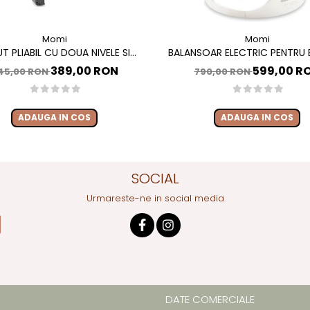
Momi
Momi
T PLIABIL CU DOUA NIVELE SI
BALANSOAR ELECTRIC PENTRU B
DE INFASAT, 60X120 CM, MOMI,
CU SEZUT ROTATIV 360 GRADE
389,00 RON
599,00 R
45,00 RON
790,00 RON
BELOVE PLUS -BEIGE
PEARL - GREY
ADAUGA IN COS
ADAUGA IN COS
SOCIAL
Urmareste-ne in social media
DATE COMERCIALE