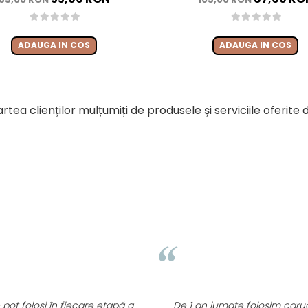
ADAUGA IN COS
ADAUGA IN COS
rtea clienților mulțumiți de produsele și serviciile oferite
D. Mirce
⭐⭐⭐⭐⭐
fiecare etapă a
De 1 an jumate folosim caruciorul Appekids Up