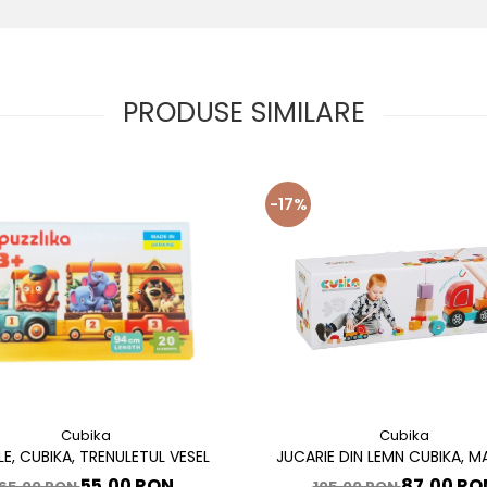
PRODUSE SIMILARE
-17%
Cubika
Cubika
LE, CUBIKA, TRENULETUL VESEL
JUCARIE DIN LEMN CUBIKA, 
MAGNETICA
55,00 RON
87,00 RO
65,00 RON
105,00 RON