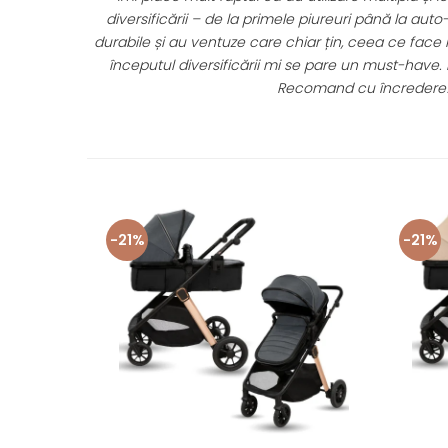
diversificării – de la primele piureuri până la auto-hrănire. Seturil
urabile și au ventuze care chiar țin, ceea ce face mesele mult m
începutul diversificării mi se pare un must-have. Raport calitate
Recomand cu încredere! 💛🍽️
-21%
-21%