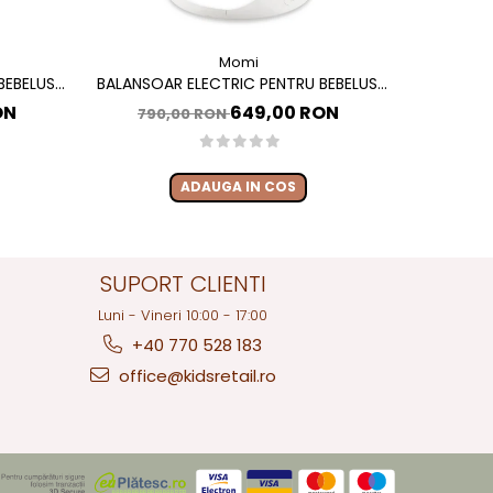
Momi
EBELUSI
BALANSOAR ELECTRIC PENTRU BEBELUSI
PATUT MU
 , MOMI
CU SEZUT ROTATIV 360 GRADE , MOMI
ELECTRI
ON
649,00 RON
790,00 RON
650
PEARL - BEIGE
ADAUGA IN COS
SUPORT CLIENTI
Luni - Vineri 10:00 - 17:00
+40 770 528 183
office@kidsretail.ro