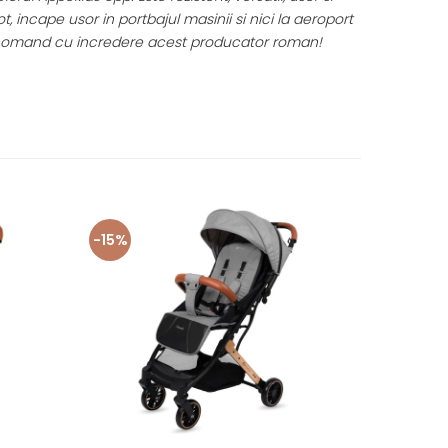
in portbajul masinii si nici la aeroport
Am inceput inca din pri
edere acest producator roman!
continuam catre setur
-15%
-15%