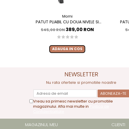
Momi
PATUT PLIABIL CU DOUA NIVELE SI
PATU
MASUTA DE INFASAT, 60X120 CM, MOMI,
MASUTA 
389,00 RON
545,00 RON
5
BELOVE PLUS - GREEN
ADAUGA IN COS
NEWSLETTER
Nu rata ofertele si promotiile noastre
Vreau sa primesc newsletter cu promotiile
magazinului. Afla mai multe in
Politica de
Confidentialitate
MAGAZINUL MEU
CLIENTI