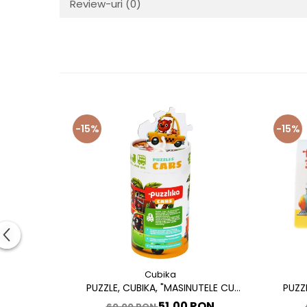
Review-uri
(0)
-15%
-15%
Cubika
PUZZLE, CUBIKA, "MASINUTELE CU
PUZZ
PRIETENI"
51,00 RON
60,00 RON