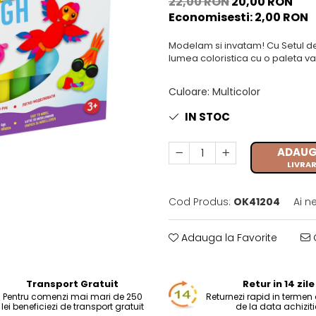
22,00 RON
20,00 RON
Economisesti:
2,00
RON
Modelam si invatam! Cu Setul de m
lumea coloristica cu o paleta va
Culoare
:
Multicolor
IN STOC
ADAUG
LIVRAR
Cod Produs:
OK41204
Ai n
Adauga la Favorite
C
Transport Gratuit
Retur in 14 zile
Pentru comenzi mai mari de 250
Returnezi rapid in termen d
lei beneficiezi de transport gratuit
de la data achiziti