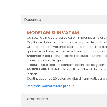
Descriere
MODELAM SI INVATAM!
Cu Setul de modelaj cu 20 culori, imaginatia nu are l
Copilul se distreaza si, in acelasi timp, isi dezvolta
Creat pentru dezvoltarea abilităților motorii fine si a
gradinite inclusiv pentru dezvoltarea gandirii, a relat
Atentie!
In aer liber, plastilina se usuca in 12 ore.
cateva picaturi de apa.
Produsul este realizat conform cerințelor Regulament
AVERTISMENT:
Setul este destinat utilizarii de catr
joaca!
Continut pachet: 20 culori de plastilina in betisoare 
Informatii conformitate produs
Caracteristici