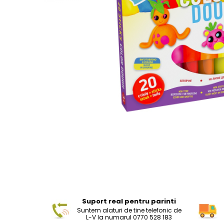
Suport real pentru parinti
Suntem alaturi de tine telefonic de
L-V la numarul 0770 528 183