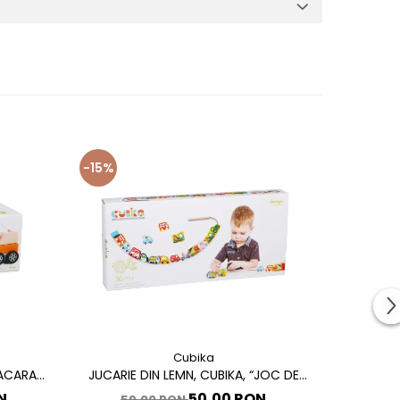
-15%
-34%
Cubika
MACARA
JUCARIE DIN LEMN, CUBIKA, “JOC DE
AIR CLAY 
INDEMANARE, MASINUTE ZBURATOARE”
N
50,00 RON
59,00 RON
45