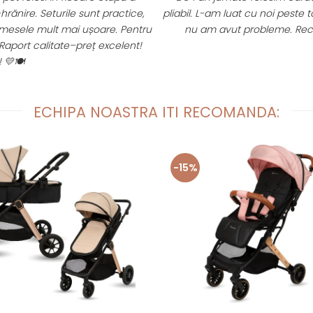
e sunt practice,
pliabil. L-am luat cu noi peste tot, incape usor 
ai ușoare. Pentru
nu am avut probleme. Recomand cu incr
–preț excelent!
ECHIPA NOASTRA ITI RECOMANDA:
-15%