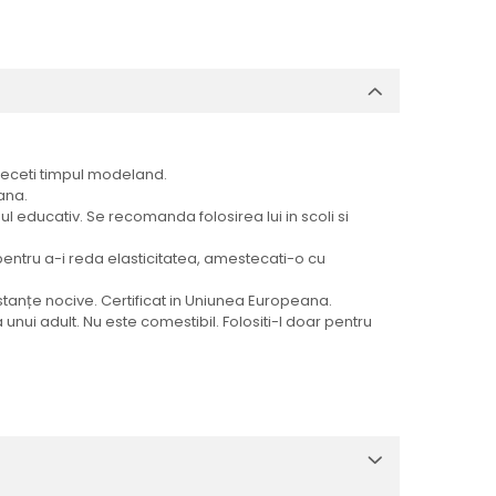
etreceti timpul modeland.
mana.
nul educativ. Se recomanda folosirea lui in scoli si
, pentru a-i reda elasticitatea, amestecati-o cu
stanțe nocive. Certificat in Uniunea Europeana.
 unui adult. Nu este comestibil. Folositi-l doar pentru