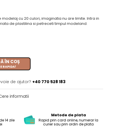
odelaj cu 20 culori, imaginatia nu are limite. Intra in
riata de plastilina si petreceti timpul modeland.
Ă ÎN COȘ
E RAPIDA!
evoie de ajutor?
+40 770 528 183
ere informatii
Metode de plata
e 14 zile
Rapid prin card online, numerar la
ei
curier sau prin ordin de plata