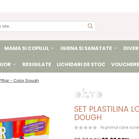
MAMA SI COPILUL
IGIENA SI SANATATE
DIVER
RIOR
RESIGILATE
LICHIDARI DE STOC
VOUCHERE
s*15gr - Color Dough
SET PLASTILINA 
DOUGH
Fii primul care scr