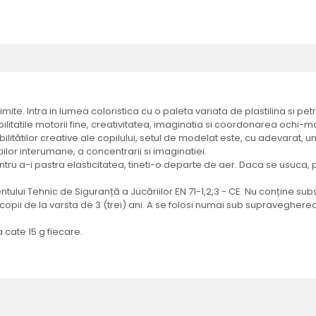
imite. Intra in lumea coloristica cu o paleta variata de plastilina si p
 abilitatile motorii fine, creativitatea, imaginatia si coordonarea ochi-
bilitătilor creative ale copilului, setul de modelat este, cu adevarat, u
iilor interumane, a concentrarii si imaginatiei.
 Pentru a-i pastra elasticitatea, tineti-o departe de aer. Daca se usuca
ului Tehnic de Siguranță a Jucăriilor EN 71-1,2,3 - CE. Nu conține sub
e copii de la varsta de 3 (trei) ani. A se folosi numai sub supravegherea
a cate 15 g fiecare.