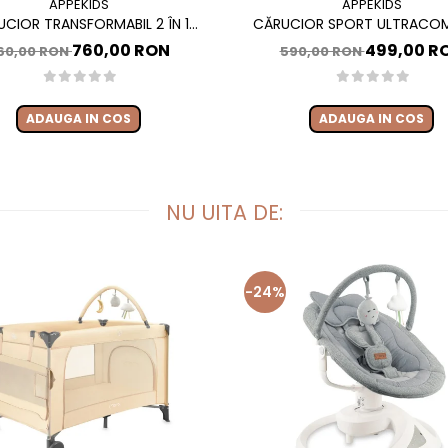
APPEKIDS
APPEKIDS
CIOR TRANSFORMABIL 2 ÎN 1
CĂRUCIOR SPORT ULTRACO
S ELITE, LANDOU ȘI SCAUN SPORT
APPEKIDS TRAVEL, TIP TROLLER,
760,00 RON
499,00 R
60,00 RON
590,00 RON
BIL, SUSPENSII, ADAPTORI SCOICĂ
AUTOMATĂ, BAGAJ DE MÂNĂ, 6
TO, PÂNĂ LA 22 KG - SAND
PINK
ADAUGA IN COS
ADAUGA IN COS
NU UITA DE:
-24%