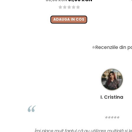
ADAUGA IN COS
⭐Recenziile din pa
I. Cristina
⭐⭐⭐⭐⭐
Îmi place mult faptul că au utilizare multiplă și le pot folosi în 