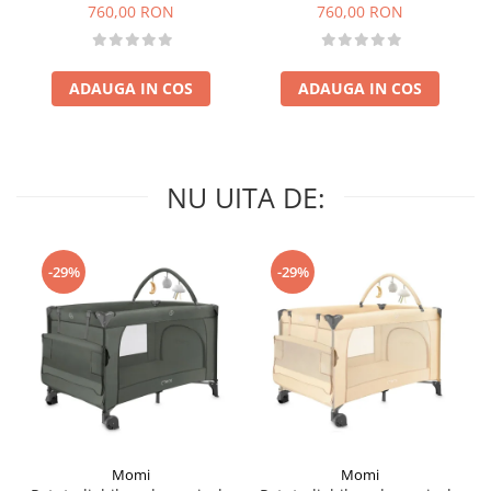
suspensii, adaptori scoică
suspensii, adaptori scoică
760,00 RON
760,00 RON
auto, până la 22 kg - Navy
auto, până la 22 kg - Sand
Grey
ADAUGA IN COS
ADAUGA IN COS
NU UITA DE:
-29%
-29%
Momi
Momi