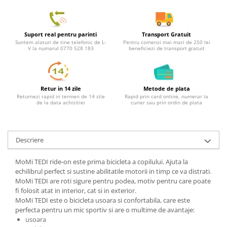
Suport real pentru parinti
Transport Gratuit
Suntem alaturi de tine telefonic de L-
Pentru comenzi mai mari de 250 lei
V la numarul 0770 528 183
beneficiezi de transport gratuit
Retur in 14 zile
Metode de plata
Returnezi rapid in termen de 14 zile
Rapid prin card online, numerar la
de la data achizitiei
curier sau prin ordin de plata
Descriere
MoMi TEDI ride-on este prima bicicleta a copilului. Ajuta la
echilibrul perfect si sustine abilitatile motorii in timp ce va distrati.
MoMi TEDI are roti sigure pentru podea, motiv pentru care poate
fi folosit atat in interior, cat si in exterior.
MoMi TEDI este o bicicleta usoara si confortabila, care este
perfecta pentru un mic sportiv si are o multime de avantaje:
usoara