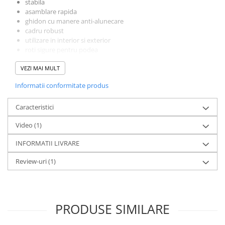
stabila
asamblare rapida
ghidon cu manere anti-alunecare
cadru robust
utilizare in interior si exterior
roti sigure pentru podea
varsta recomandata : de la 1 an
VEZI MAI MULT
sarcina maxima: 25 kg
greutate: 1,2 kg
Informatii conformitate produs
Dimensiuni:
57 cm x 37 cm
Garantie producator: 24 luni
Caracteristici
Video
(1)
INFORMATII LIVRARE
Review-uri
(1)
PRODUSE SIMILARE