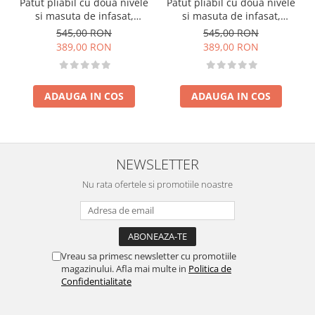
Patut pliabil cu doua nivele
Patut pliabil cu doua nivele
si masuta de infasat,
si masuta de infasat,
60x120 cm, Momi, Belove
60x120 cm, Momi, Belove
545,00 RON
545,00 RON
Plus - Green
Plus -Beige
389,00 RON
389,00 RON
ADAUGA IN COS
ADAUGA IN COS
NEWSLETTER
Nu rata ofertele si promotiile noastre
Vreau sa primesc newsletter cu promotiile
magazinului. Afla mai multe in
Politica de
Confidentialitate