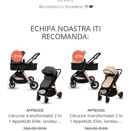
Recomand cu încredere! 💛🍽️
ECHIPA NOASTRA ITI
RECOMANDA:
-21%
-21%
APPEKIDS
APPEKIDS
Cărucior transformabil 2 în
Cărucior transformabil 2 în
1 AppeKids Elite, landou și
1 AppeKids Elite, landou și
scaun sport reversibil,
scaun sport reversibil,
960,00 RON
960,00 RON