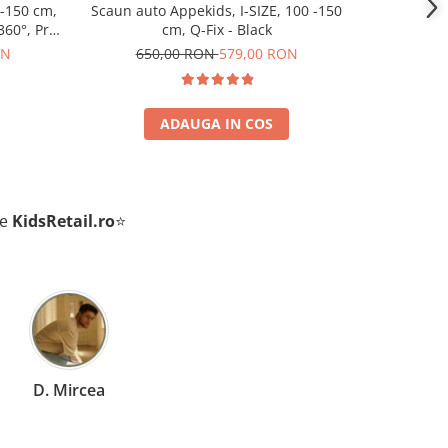
0-150 cm,
Scaun auto Appekids, I-SIZE, 100 -150
Scaun aut
360°, Pro
cm, Q-Fix - Black
ON
650,00 RON
579,00 RON
65
ADAUGA IN COS
de
KidsRetail.ro
⭐
D. Mircea