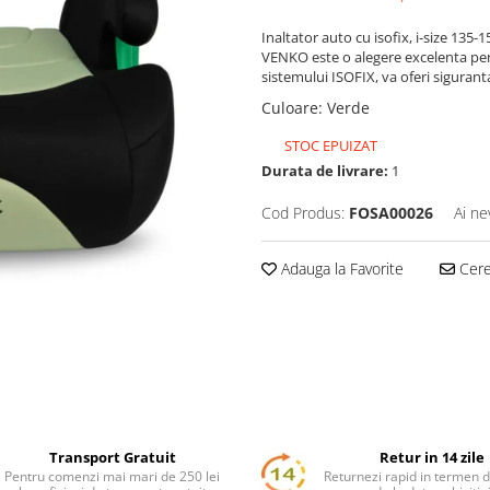
Inaltator auto cu isofix, i-size 13
VENKO este o alegere excelenta pentr
sistemului ISOFIX, va oferi sigura
Culoare
:
Verde
STOC EPUIZAT
Durata de livrare:
1
Cod Produs:
FOSA00026
Ai ne
Adauga la Favorite
Cere 
Transport Gratuit
Retur in 14 zile
Pentru comenzi mai mari de 250 lei
Returnezi rapid in termen d