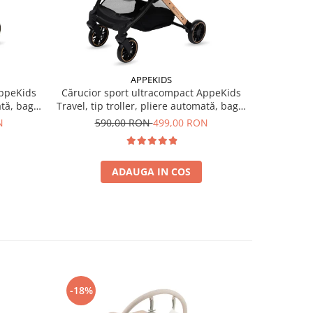
APPEKIDS
AppeKids
Cărucior sport ultracompact AppeKids
Cărucior 
ată, bagaj
Travel, tip troller, pliere automată, bagaj
Travel, tip
de mână, 6.7 kg - Grey
de
N
590,00 RON
499,00 RON
59
ADAUGA IN COS
-18%