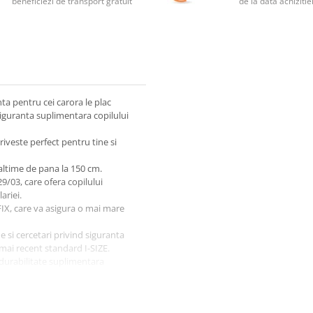
beneficiezi de transport gratuit
de la data achizitie
a pentru cei carora le plac
 siguranta suplimentara copilului
veste perfect pentru tine si
ltime de pana la 150 cm.
/03, care ofera copilului
ariei.
X, care va asigura o mai mare
e si cercetari privind siguranta
mai recent standard I-SIZE.
durabilitate suplimentara
e, stabilizeaza pozitia Copilului