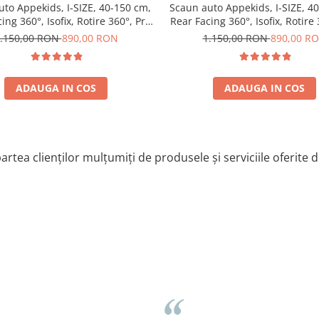
to Appekids, I-SIZE, 40-150 cm,
Scaun auto Appekids, I-SIZE, 4
ing 360°, Isofix, Rotire 360°, Pro
Rear Facing 360°, Isofix, Rotire 
Confort - Grey
Confort - Green
.150,00 RON
890,00 RON
1.150,00 RON
890,00 R
ADAUGA IN COS
ADAUGA IN COS
artea clienților mulțumiți de produsele și serviciile oferite 