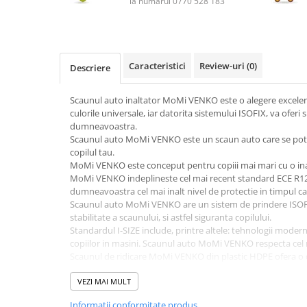
la numarul 0770 528 183
Caracteristici
Review-uri
(0)
Descriere
Scaunul auto inaltator MoMi VENKO este o alegere excelent
culorile universale, iar datorita sistemului ISOFIX, va oferi
dumneavoastra.
Scaunul auto MoMi VENKO este un scaun auto care se potri
copilul tau.
MoMi VENKO este conceput pentru copiii mai mari cu o ina
MoMi VENKO indeplineste cel mai recent standard ECE R129
dumneavoastra cel mai inalt nivel de protectie in timpul cal
Scaunul auto MoMi VENKO are un sistem de prindere ISOFI
stabilitate a scaunului, si astfel siguranta copilului.
Standardul I-SIZE include, printre altele: tehnologii modern
copiilor in masini. Scaunul auto MoMi VENKO respecta cel 
Scaunul de ridicare MoMi VENKO din plastic HDPE ofera o 
scaunului, astfel incat scaunul va va servi ani de zile.
Cotierele confortabile, care sunt captusite cu material moal
VEZI MAI MULT
in timpul calatoriei, oferind si mai mult confort.
Informatii conformitate produs