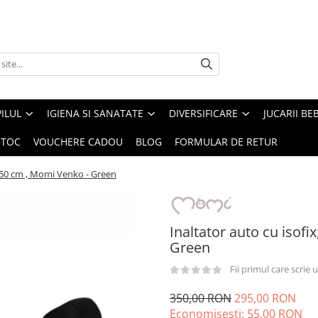
ILUL
IGIENA SI SANATATE
DIVERSIFICARE
JUCARII BE
STOC
VOUCHERE CADOU
BLOG
FORMULAR DE RETUR
5-150 cm , Momi Venko - Green
Inaltator auto cu isofi
Green
Fii primul care scrie
350,00 RON
295,00 RON
Economisesti:
55,00
RON