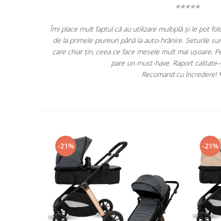
⭐⭐⭐⭐⭐
Îmi place mult faptul că au utilizare multiplă și le pot folosi în
luși și
de la primele piureuri până la auto-hrănire. Seturile sunt pr
t fi puse
care chiar țin, ceea ce face mesele mult mai ușoare. Pentru 
pare un must-have. Raport calitate–preț
Recomand cu încredere! 💛🍽️
-21%
-21%