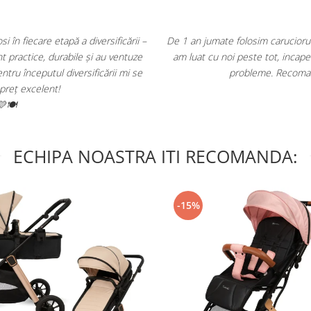
 fiecare etapă a diversificării –
De 1 an jumate folosim caruciorul Appek
actice, durabile și au ventuze
am luat cu noi peste tot, incape usor
începutul diversificării mi se
probleme. Recomand cu
 excelent!
ECHIPA NOASTRA ITI RECOMANDA:
-15%