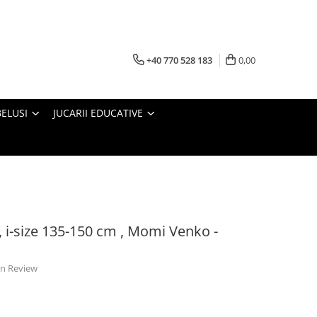
+40 770 528 183
0,00
BELUSI
JUCARII EDUCATIVE
x, i-size 135-150 cm , Momi Venko -
 un Review