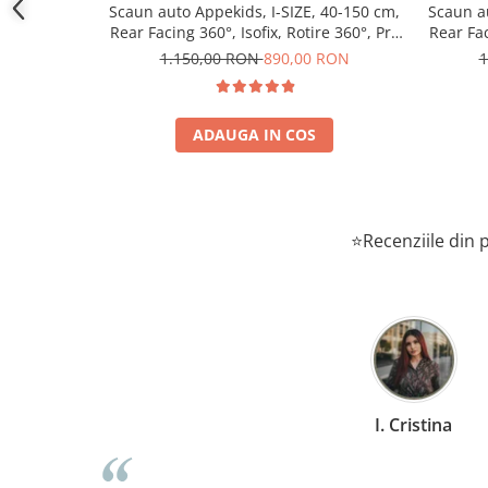
Scaun auto Appekids, I-SIZE, 40-150 cm,
Scaun au
Rear Facing 360°, Isofix, Rotire 360°, Pro
Rear Fac
Confort -Black
1.150,00 RON
890,00 RON
1
ADAUGA IN COS
⭐Recenziile din p
I. Cristina