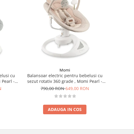
-12%
Momi
elusi cu
Balansoar electric pentru bebelusi cu
Patut M
 Pearl -
sezut rotativ 360 grade , Momi Pearl -
electrica,
Beige
N
790,00 RON
649,00 RON
65
ADAUGA IN COS