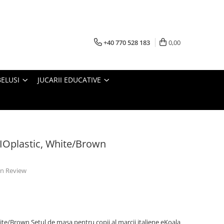
+40 770 528 183
0,00
BELUSI
JUCARII EDUCATIVE
 BIOplastic, White/Brown
 un Review
White/Brown Setul de masa pentru copii al marcii italiene eKoala