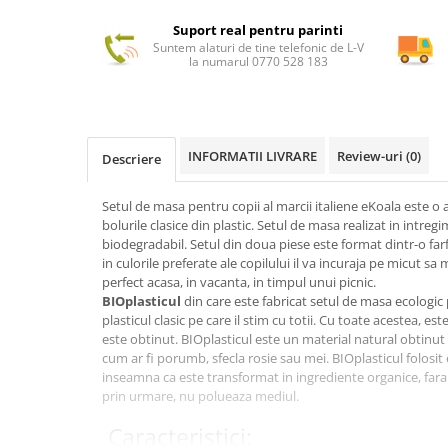
Suport real pentru parinti
Suntem alaturi de tine telefonic de L-V
la numarul 0770 528 183
INFORMATII LIVRARE
Review-uri
(0)
Descriere
Setul de masa pentru copii al marcii italiene eKoala este o al
bolurile clasice din plastic. Setul de masa realizat in intre
biodegradabil. Setul din doua piese este format dintr-o farf
in culorile preferate ale copilului il va incuraja pe micut s
perfect acasa, in vacanta, in timpul unui picnic.
BIOplasticul
din care este fabricat setul de masa ecologi
plasticul clasic pe care il stim cu totii. Cu toate acestea, est
este obtinut. BIOplasticul este un material natural obtinut
cum ar fi porumb, sfecla rosie sau mei. BIOplasticul folosit
inseamna ca este transformat in ingrediente organice, fara
prin urmare, nu polueaza mediul.
Caracteristici: