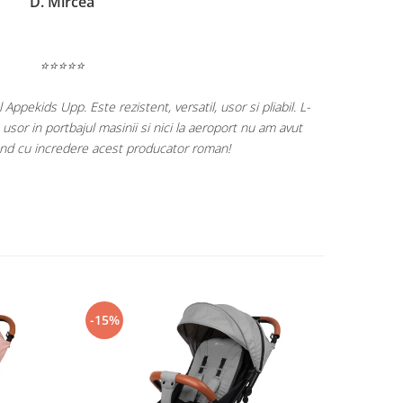
C. Miruna
⭐⭐⭐⭐⭐
re drag produsele celor de la KidsRetail! ❤️
 viata a fetitei cu balansoarul electric si continuam catre
rsificare, scaunul auto si caruciorul! 🫶
-15%