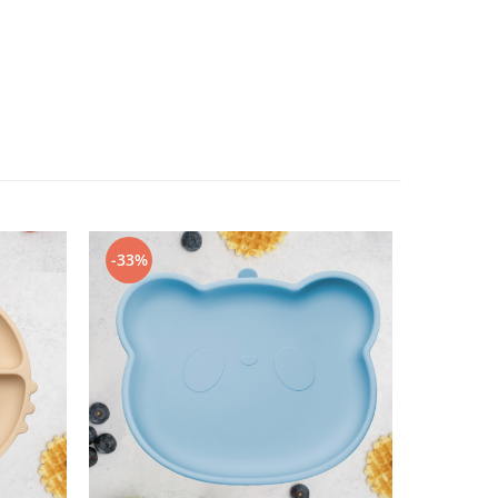
-33%
-40%