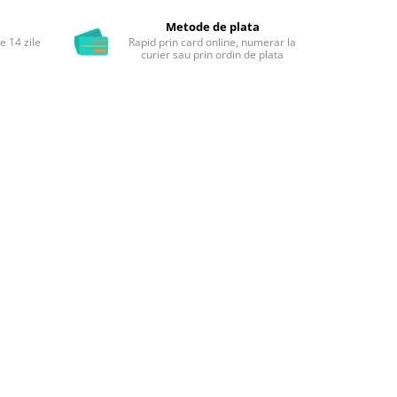
Metode de plata
e 14 zile
Rapid prin card online, numerar la
i
curier sau prin ordin de plata