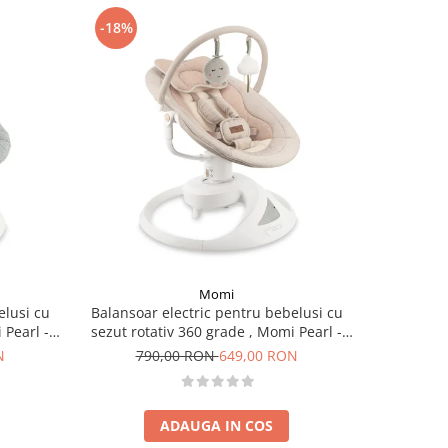
-18%
-12%
Momi
elusi cu
Balansoar electric pentru bebelusi cu
Patut M
 Pearl -
sezut rotativ 360 grade , Momi Pearl -
electrica,
Beige
N
790,00 RON
649,00 RON
65
ADAUGA IN COS