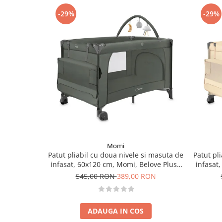
-29%
-29%
Momi
Patut pliabil cu doua nivele si masuta de
Patut pl
infasat, 60x120 cm, Momi, Belove Plus -
infasat
Green
545,00 RON
389,00 RON
ADAUGA IN COS