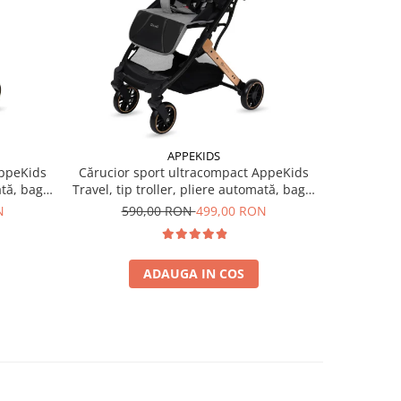
-15%
APPEKIDS
AppeKids
Cărucior sport ultracompact AppeKids
Cărucior 
ată, bagaj
Travel, tip troller, pliere automată, bagaj
Travel, tip
de mână, 6.7 kg - Grey
de
N
590,00 RON
499,00 RON
59
ADAUGA IN COS