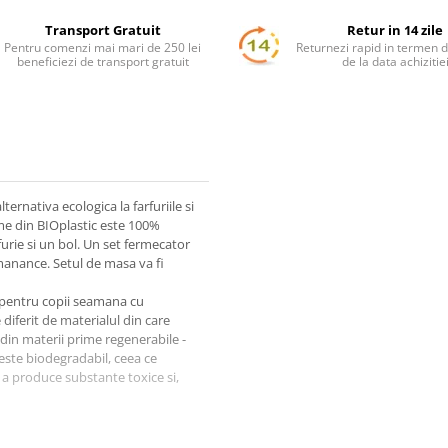
Transport Gratuit
Retur in 14 zile
Pentru comenzi mai mari de 250 lei
Returnezi rapid in termen d
beneficiezi de transport gratuit
de la data achizitie
ternativa ecologica la farfuriile si
gime din BIOplastic este 100%
urie si un bol. Un set fermecator
a manance. Setul de masa va fi
c pentru copii seamana cu
e diferit de materialul din care
 din materii prime regenerabile -
 este biodegradabil, ceea ce
 a produce substante toxice si,