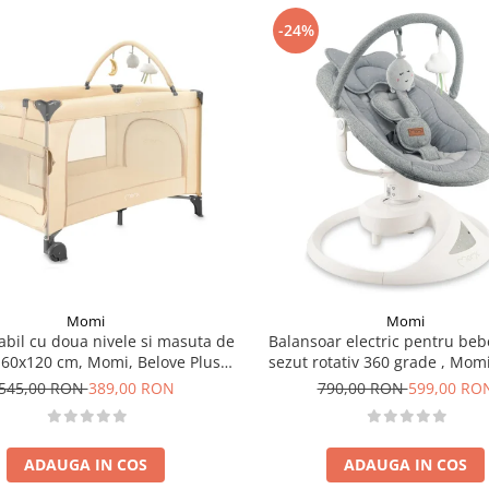
-24%
Momi
Momi
iabil cu doua nivele si masuta de
Balansoar electric pentru beb
, 60x120 cm, Momi, Belove Plus -
sezut rotativ 360 grade , Momi
Beige
Grey
545,00 RON
389,00 RON
790,00 RON
599,00 RO
ADAUGA IN COS
ADAUGA IN COS