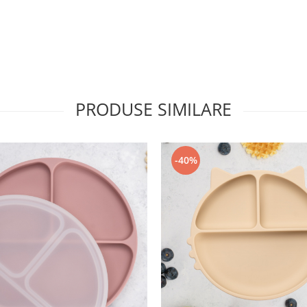
PRODUSE SIMILARE
alzite la cuptorul cu microunde
-40%
izata cu cerneala pe baza de apa,
50