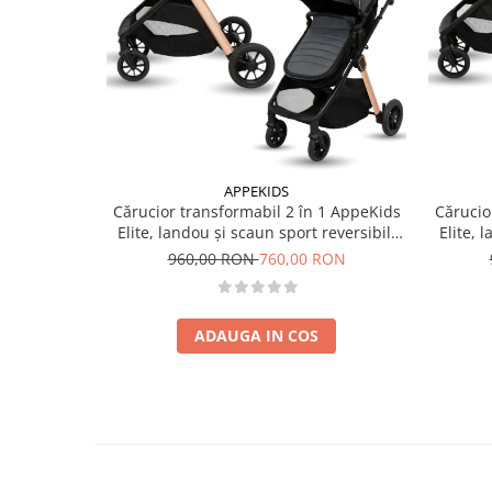
APPEKIDS
Cărucior transformabil 2 în 1 AppeKids
Cărucio
Elite, landou și scaun sport reversibil,
Elite, 
suspensii, adaptori scoică auto, până la
suspensi
960,00 RON
760,00 RON
22 kg - Navy Grey
ADAUGA IN COS