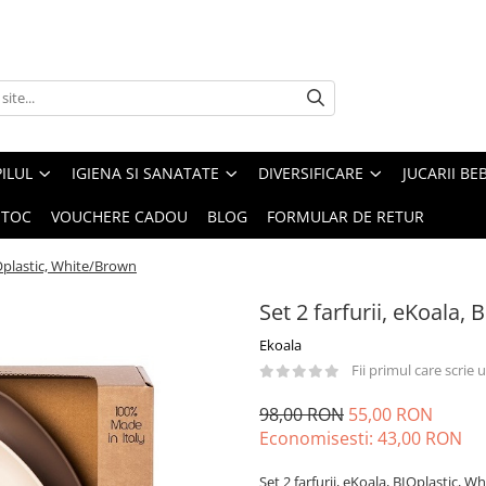
ILUL
IGIENA SI SANATATE
DIVERSIFICARE
JUCARII BE
STOC
VOUCHERE CADOU
BLOG
FORMULAR DE RETUR
BIOplastic, White/Brown
Set 2 farfurii, eKoala,
Ekoala
Fii primul care scrie
98,00 RON
55,00 RON
Economisesti:
43,00
RON
Set 2 farfurii, eKoala, BIOplastic, 