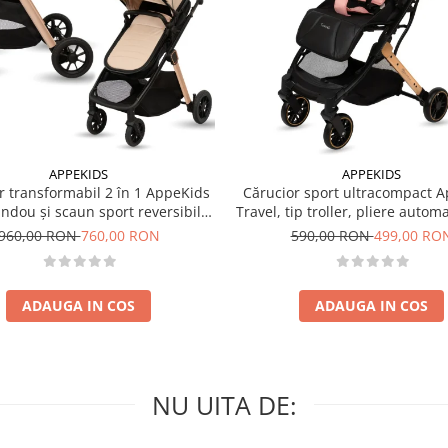
APPEKIDS
APPEKIDS
r transformabil 2 în 1 AppeKids
Cărucior sport ultracompact 
landou și scaun sport reversibil,
Travel, tip troller, pliere autom
i, adaptori scoică auto, până la
de mână, 6.7 kg - Pink
960,00 RON
760,00 RON
590,00 RON
499,00 RO
22 kg - Sand
ADAUGA IN COS
ADAUGA IN COS
NU UITA DE: