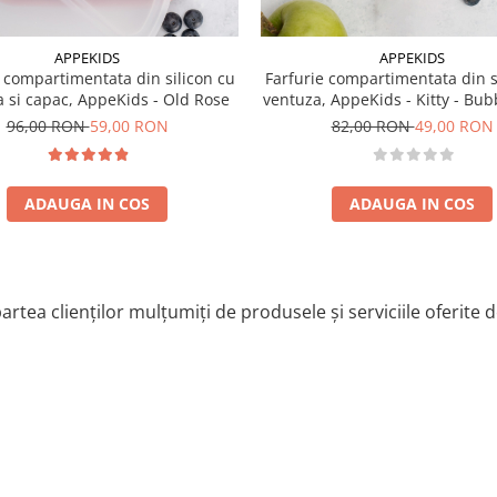
APPEKIDS
APPEKIDS
e compartimentata din silicon cu
Farfurie compartimentata din s
 si capac, AppeKids - Old Rose
ventuza, AppeKids - Kitty - Bub
96,00 RON
59,00 RON
82,00 RON
49,00 RON
alzite la cuptorul cu microunde
ADAUGA IN COS
ADAUGA IN COS
artea clienților mulțumiți de produsele și serviciile oferite 