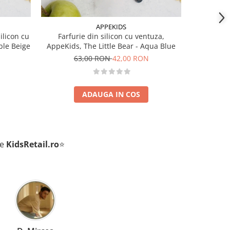
APPEKIDS
ilicon cu
Farfurie din silicon cu ventuza,
Farfurie c
ble Beige
AppeKids, The Little Bear - Aqua Blue
ventuza
63,00 RON
42,00 RON
8
ADAUGA IN COS
de
KidsRetail.ro
⭐