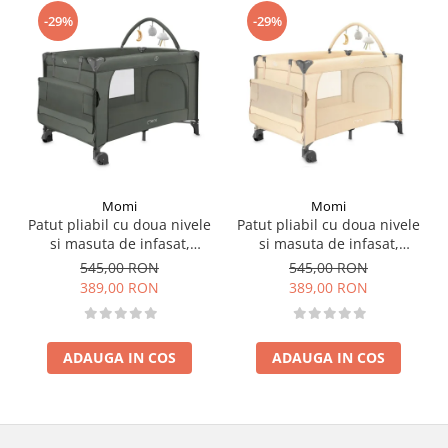
Fabricat din resurse naturale abundente.
-29%
-29%
Complet ne-toxic și fără miros; nu conține BPA, latex, plumb sau
ftalați.
Reciclabil.
Prin ardere la temperaturi foarte mari se descompune in
substanțele din care a fost alcătuit.
Momi
Momi
Patut pliabil cu doua nivele
Patut pliabil cu doua nivele
si masuta de infasat,
si masuta de infasat,
60x120 cm, Momi, Belove
60x120 cm, Momi, Belove
545,00 RON
545,00 RON
Plus - Green
Plus -Beige
389,00 RON
389,00 RON
ADAUGA IN COS
ADAUGA IN COS