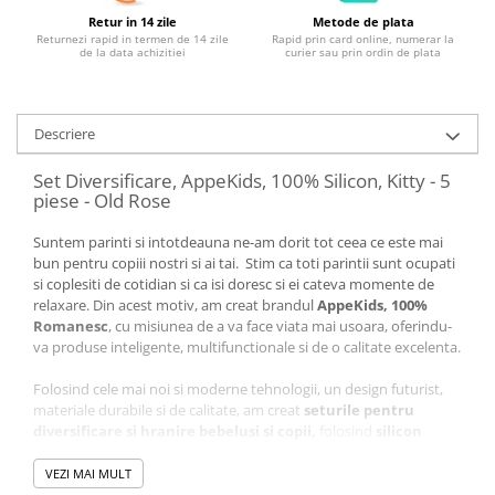
Retur in 14 zile
Metode de plata
Returnezi rapid in termen de 14 zile
Rapid prin card online, numerar la
de la data achizitiei
curier sau prin ordin de plata
Descriere
Set Diversificare, AppeKids, 100% Silicon, Kitty - 5
piese - Old Rose
Suntem parinti si intotdeauna ne-am dorit tot ceea ce este mai
bun pentru copiii nostri si ai tai. Stim ca toti parintii sunt ocupati
si coplesiti de cotidian si ca isi doresc si ei cateva momente de
relaxare. Din acest motiv, am creat brandul
AppeKids, 100%
Romanesc
, cu misiunea de a va face viata mai usoara, oferindu-
va produse inteligente, multifunctionale si de o calitate excelenta.
Folosind cele mai noi si moderne tehnologii, un design futurist,
materiale durabile si de calitate, am creat
seturile pentru
diversificare si hranire bebelusi si copii,
folosind
silicon
alimentar
de cea mai buna calitate, certificat de Food and Drug
Administration (FDA) USA si LFGB (german food contact material).
VEZI MAI MULT
Produsele noastre sunt testate în unități independente de