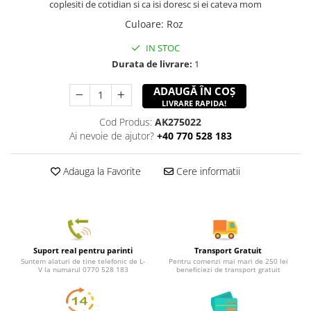
coplesiti de cotidian si ca isi doresc si ei cateva mom
Culoare
:
Roz
IN STOC
Durata de livrare:
1
ADAUGĂ ÎN COȘ
LIVRARE RAPIDA!
Cod Produs:
AK275022
Ai nevoie de ajutor?
+40 770 528 183
Adauga la Favorite
Cere informatii
Suport real pentru parinti
Transport Gratuit
Suntem alaturi de tine telefonic de L-
Pentru comenzi mai mari de 250 lei
V la numarul 0770 528 183
beneficiezi de transport gratuit