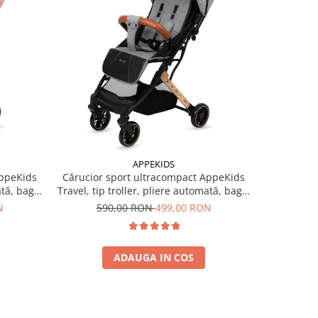
-15%
APPEKIDS
AppeKids
Cărucior sport ultracompact AppeKids
Cărucior 
ată, bagaj
Travel, tip troller, pliere automată, bagaj
Travel, tip
de mână, 6.7 kg - Grey
de
N
590,00 RON
499,00 RON
59
ADAUGA IN COS