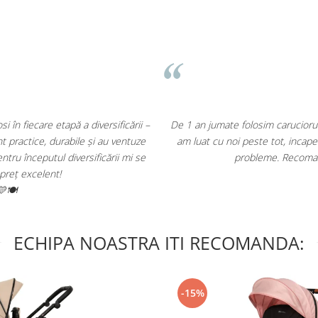
D. Mircea
⭐⭐⭐⭐⭐
pekids Upp. Este rezistent, versatil, usor si pliabil. L-
Re
sor in portbajul masinii si nici la aeroport nu am avut
Am inceput inc
 cu incredere acest producator roman!
ECHIPA NOASTRA ITI RECOMANDA:
-15%