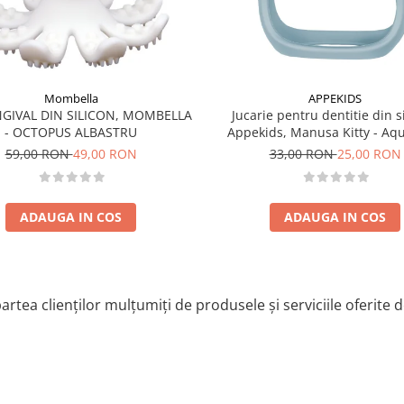
me 5 cm
Mombella
APPEKIDS
lt! Dupa sterilizare nu-l
NGIVAL DIN SILICON, MOMBELLA
Jucarie pentru dentitie din si
- OCTOPUS ALBASTRU
Appekids, Manusa Kitty - Aq
59,00 RON
49,00 RON
33,00 RON
25,00 RON
ADAUGA IN COS
ADAUGA IN COS
artea clienților mulțumiți de produsele și serviciile oferite 