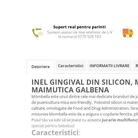
Suport real pentru parinti
Suntem alaturi de tine telefonic de L-V
la numarul 0770 528 183
Caracteristici
INFORMATII LIVRARE
R
Descriere
INEL GINGIVAL DIN SILICON,
MAIMUTICA GALBENA
Mömbella este unul dintre cele mai dedicate branduri de juc
de puericultura mica eco-friendly. Folosind silicon si mate
calitate, omologate de Food and Drug Administration, fara B
misiunea Mombella este de a asigura o copilarie fericita, pl
Puiul tău va iubi să se joace cu aceasta
jucarie multifunct
special pentru bebelusi!
Caracteristici
: