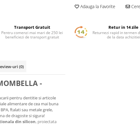
Adauga la Favorite
Cere 
Transport Gratuit
Retur in 14 zile
Pentru comenzi mai mari de 250 lei
Returnezi rapid in termen d
beneficiezi de transport gratuit
de la data achizitie
eview-uri
(0)
 MOMBELLA -
arii pentru dentitie si articole
riale alimentare de cea mai buna
PA, ftalati sau metale grele,
ina de dragoste si sigura!
ionala din silicon
, proiectata