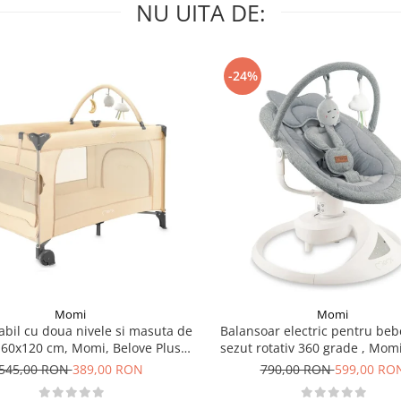
NU UITA DE:
-24%
Momi
Momi
iabil cu doua nivele si masuta de
Balansoar electric pentru beb
, 60x120 cm, Momi, Belove Plus -
sezut rotativ 360 grade , Momi
Beige
Grey
545,00 RON
389,00 RON
790,00 RON
599,00 RO