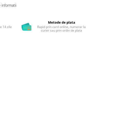
informatii
Metode de plata
e 14 zile
Rapid prin card online, numerar la
i
curier sau prin ordin de plata