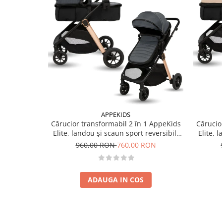
APPEKIDS
Cărucior transformabil 2 în 1 AppeKids
Cărucio
Elite, landou și scaun sport reversibil,
Elite, 
suspensii, adaptori scoică auto, până la
suspensi
960,00 RON
760,00 RON
22 kg - Navy Grey
ADAUGA IN COS