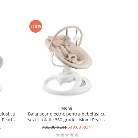
-18%
-12%
Momi
elusi cu
Balansoar electric pentru bebelusi cu
Patut M
 Pearl -
sezut rotativ 360 grade , Momi Pearl -
electrica,
Beige
N
790,00 RON
649,00 RON
65