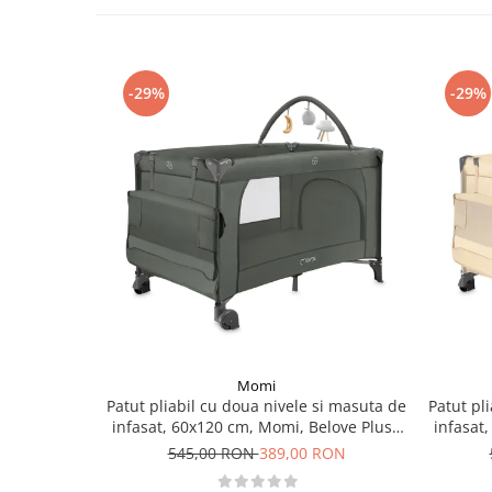
-29%
-29%
Momi
Patut pliabil cu doua nivele si masuta de
Patut pl
infasat, 60x120 cm, Momi, Belove Plus -
infasat
Green
545,00 RON
389,00 RON