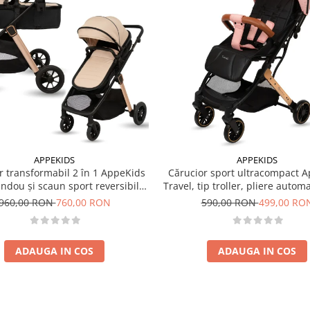
APPEKIDS
APPEKIDS
r transformabil 2 în 1 AppeKids
Cărucior sport ultracompact 
landou și scaun sport reversibil,
Travel, tip troller, pliere autom
i, adaptori scoică auto, până la
de mână, 6.7 kg - Pink
960,00 RON
760,00 RON
590,00 RON
499,00 RO
22 kg - Sand
ADAUGA IN COS
ADAUGA IN COS