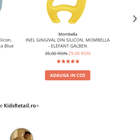
Mombella
licon,
INEL GINGIVAL DIN SILICON, MOMBELLA
Balansoa
ua Blue
- ELEFANT GALBEN
35,00 RON
29,00 RON
66
ADAUGA IN COS
de
KidsRetail.ro
⭐