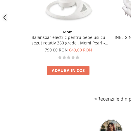
culori vesele, vii, atragatoare.
Dimensiuni produs
: latime 10 cm, inaltime 10 cm, grosi
Recomandare de varsta
: 3 luni+
Sigur și ușor de mestecat chiar și după răcire.
Momi
Atentionari
: A se folosi numai sub supravegherea unui adu
Balansoar electric pentru bebelusi cu
INEL GI
introduceti imediat in congelator!
sezut rotativ 360 grade , Momi Pearl -
Beige
790,00 RON
649,00 RON
ADAUGA IN COS
⭐Recenziile din p