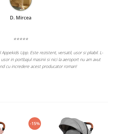
C. Miruna
⭐⭐⭐⭐⭐
comand cu cel mai mare drag produsele celor de la KidsRetail! ❤️
a din primele luni de viata a fetitei cu balansoarul electric si continuam
seturile de diversificare, scaunul auto si caruciorul! 🫶
-15%