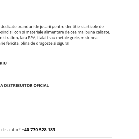
edicate branduri de jucarii pentru dentitie si articole de
sind silicon si materiale alimentare de cea mai buna calitate,
tration, fara BPA, ftalati sau metale grele, misiunea
e fericita, plina de dragoste si sigura!
RIU
A DISTRIBUITOR OFICIAL
 de ajutor?
+40 770 528 183