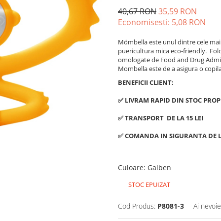
40,67 RON
35,59 RON
Economisesti:
5,08
RON
Mömbella este unul dintre cele mai d
puericultura mica eco-friendly. Folo
omologate de Food and Drug Adminis
Mombella este de a asigura o copilari
BENEFICII CLIENT:
✅ LIVRAM RAPID DIN STOC PROP
✅ TRANSPORT DE LA 15 LEI
✅ COMANDA IN SIGURANTA DE L
Culoare
:
Galben
STOC EPUIZAT
Cod Produs:
P8081-3
Ai nevoie