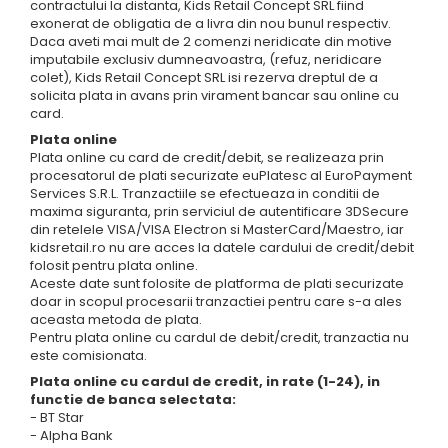
contractului la distanta, Kids Retail Concept SRL fiind
exonerat de obligatia de a livra din nou bunul respectiv.
Daca aveti mai mult de 2 comenzi neridicate din motive
imputabile exclusiv dumneavoastra, (refuz, neridicare
colet), Kids Retail Concept SRL isi rezerva dreptul de a
solicita plata in avans prin virament bancar sau online cu
card.
Plata online
Plata online cu card de credit/debit, se realizeaza prin
procesatorul de plati securizate euPlatesc al EuroPayment
Services S.R.L. Tranzactiile se efectueaza in conditii de
maxima siguranta, prin serviciul de autentificare 3DSecure
din retelele VISA/VISA Electron si MasterCard/Maestro, iar
kidsretail.ro nu are acces la datele cardului de credit/debit
folosit pentru plata online.
Aceste date sunt folosite de platforma de plati securizate
doar in scopul procesarii tranzactiei pentru care s-a ales
aceasta metoda de plata.
Pentru plata online cu cardul de debit/credit, tranzactia nu
este comisionata.
Plata online cu cardul de credit, in rate (1-24), in
functie de banca selectata:
- BT Star
- Alpha Bank