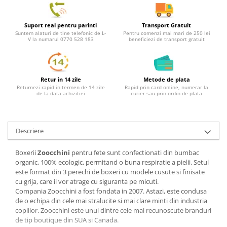
Suport real pentru parinti
Transport Gratuit
Suntem alaturi de tine telefonic de L-
Pentru comenzi mai mari de 250 lei
V la numarul 0770 528 183
beneficiezi de transport gratuit
Retur in 14 zile
Metode de plata
Returnezi rapid in termen de 14 zile
Rapid prin card online, numerar la
de la data achizitiei
curier sau prin ordin de plata
Descriere
Boxerii
Zoocchini
pentru fete sunt confectionati din bumbac
organic, 100% ecologic, permitand o buna respiratie a pielii. Setul
este format din 3 perechi de boxeri cu modele cusute si finisate
cu grija, care ii vor atrage cu siguranta pe micuti.
Compania Zoocchini a fost fondata in 2007. Astazi, este condusa
de o echipa din cele mai stralucite si mai clare minti din industria
copiilor. Zoocchini este unul dintre cele mai recunoscute branduri
de tip boutique din SUA si Canada.