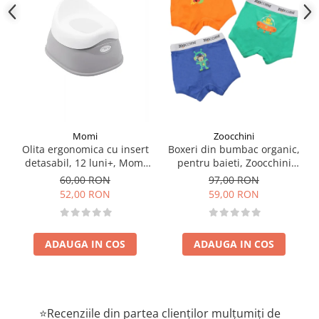
-
nu contin BPA, plumb si ftalati.
Atentionari:
- Se spală la mașină cu articole in culori similare, la un program de
spalare usoara la 30 de grade!
- Nu folositi inalbitori!
Zoocchini
Momi
- Se usucă în uscatorul de rufe la program redus!
Boxeri din bumbac organic,
Olita ergonomica cu insert
pentru baieti, Zoocchini
detasabil, 12 luni+, Momi
Dimensiuni pachet:
Space Force, 4-5 ani - set 3
Dito – Grey
97,00 RON
60,00 RON
buc
59,00 RON
52,00 RON
- latime 17 cm
- inaltime 19 cm
ADAUGA IN COS
ADAUGA IN COS
- adancime 3 cm
Marime:
M
(104-112 cm)
Se recomanda copiilor cu o greutate de la 15.5 la 19 kg (Sunt
⭐Recenziile din partea clienților mulțumiți de