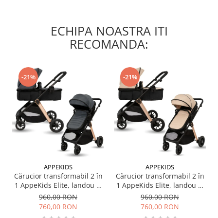
ECHIPA NOASTRA ITI
RECOMANDA:
-21%
-21%
APPEKIDS
APPEKIDS
Cărucior transformabil 2 în
Cărucior transformabil 2 în
1 AppeKids Elite, landou și
1 AppeKids Elite, landou și
scaun sport reversibil,
scaun sport reversibil,
960,00 RON
960,00 RON
suspensii, adaptori scoică
suspensii, adaptori scoică
760,00 RON
760,00 RON
auto, până la 22 kg - Navy
auto, până la 22 kg - Sand