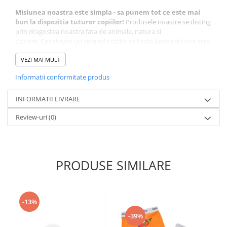
Misiunea noastra este simpla - sa punem tot ce este mai
bun la dispozitia tuturor copiilor!
Produsele noastre se disting
prin dragostea noastra fata de animale, natura si
culoare. Construim un semnal pozitiv ca toata lumea si totul este
frumos ... si suntem individual diferiti! Iubim ceea ce facem si
facem ceea ce iubim. Acest lucru se reflecta in fiecare piesa din
VEZI MAI MULT
ceea ce cream.
Informatii conformitate produs
Produsele ZOOCCHINI sunt cunoscute in toata lumea si sunt
preferate atat de parinti, cat si de copii. Suntem hotarati sa
asiguram calitatea si siguranta. Atentia noastra la detalii in fiecare
INFORMATII LIVRARE
aspect al designului va va aduce intotdeauna produsul de cea
Review-uri
(0)
mai buna calitate.
Caracteristici:
- din bumbac organic super moale si 100% ecologic
PRODUSE SIMILARE
- cu motive atent cusute si finisate care ii vor atrage pe copii,
- calitate superioara a materialului,
-13%
-39%
- flexibilitate și durabilitate,