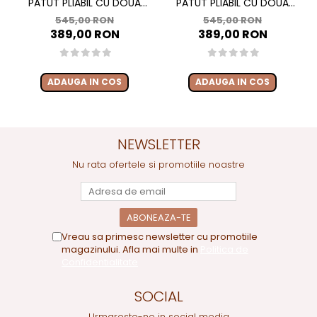
PATUT PLIABIL CU DOUA
PATUT PLIABIL CU DOUA
NIVELE SI MASUTA DE
NIVELE SI MASUTA DE
545,00 RON
545,00 RON
INFASAT, 60X120 CM, MOMI,
INFASAT, 60X120 CM, MOMI,
389,00 RON
389,00 RON
BELOVE PLUS - GREEN
BELOVE PLUS -BEIGE
ADAUGA IN COS
ADAUGA IN COS
NEWSLETTER
Nu rata ofertele si promotiile noastre
Vreau sa primesc newsletter cu promotiile
magazinului. Afla mai multe in
Politica de
Confidentialitate
SOCIAL
Urmareste-ne in social media