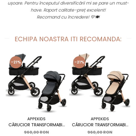
fi
ușoare. Pentru începutul diversificării mi se pare un must-
have. Raport calitate–preț excelent!
Recomand cu încredere! 💛🍽️
ECHIPA NOASTRA ITI RECOMANDA:
-21%
-21%
APPEKIDS
APPEKIDS
CĂRUCIOR TRANSFORMABIL
CĂRUCIOR TRANSFORMABIL
2 ÎN 1 APPEKIDS ELITE,
2 ÎN 1 APPEKIDS ELITE,
960,00 RON
960,00 RON