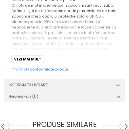
Chiloții de înot impermeabili Zoocchini sunt reutilizabili.
Spălați-i și ii puteți folosi din nou. In plus, chiloteii de baie
Zoocchini ofera copilului protectie solara UPF50+,
blocand pana la 98% din razele solare (locurile
neacoperite cu chiloti ar trebui sa fie totusi acoperite cu
protectie solara). Îi poți folosi pentru a înota într-un lac,
mare sau piscină. Țesătura este rezistentă la clorul
piscinei și la apa sărată. Chiloțeii și imprimeurile nu se
vor decolora sub influența apei sau a razelor solare
Caracteristici:
VEZI MAI MULT
- potrivire adecvată pentru prevenirea scurgerilor;
Informatii conformitate produs
- materialul exterior impermeabil, previne
scurgerea;
INFORMATII LIVRARE
-reutilizabili;
Review-uri
(0)
- solutie economica si ecologica;
- protectie solara - UPF50+;
PRODUSE SIMILARE
- material rezistent la clor si apa sarata.