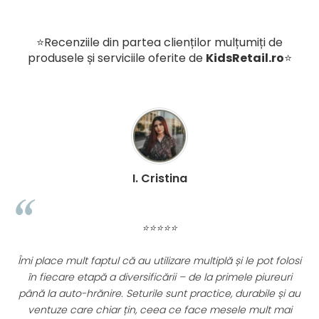
Poliester
Proiectat în SUA, brandul Zoocchini a fost înființat în 2007
⭐Recenziile din partea clienților mulțumiți de
si astăzi este condus de o echipă extrem de creativa din
industria produselor pentru copii. Este una dintre cele
produsele și serviciile oferite de
KidsRetail.ro
⭐
mai recunoscute mărci de tip boutique din SUA și
Canada, care și-a dezvoltat propriul stil unic. Produsele
Zoocchini sunt produse premium create cu atentie la
fiecare detaliu de unde si motto-ul companiei: „Dacă nu
ne iubim și nu ne respectăm standardele noastre, mai
bine nu o mai facem”.
Dimensiuni pachet:
I. Cristina
- latime 23 cm; inaltime 22 cm; adancime 3 cm
Utilizare:
⭐⭐⭐⭐⭐
- uscare rapidă,
Îmi place mult faptul că au utilizare multiplă și le pot folosi
- se spala la masina la 30 de grade
în fiecare etapă a diversificării – de la primele piureuri
până la auto-hrănire. Seturile sunt practice, durabile și au
ventuze care chiar țin, ceea ce face mesele mult mai