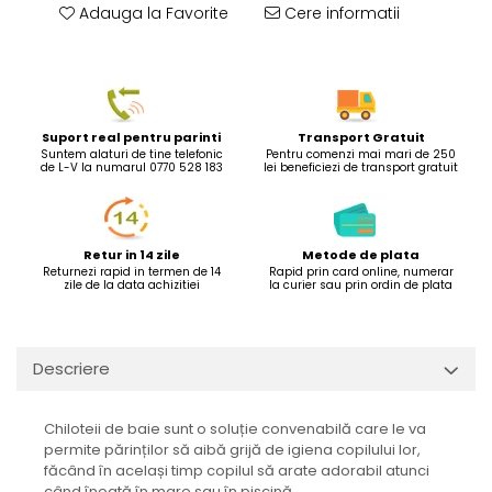
Adauga la Favorite
Cere informatii
Suport real pentru parinti
Transport Gratuit
Suntem alaturi de tine telefonic
Pentru comenzi mai mari de 250
de L-V la numarul 0770 528 183
lei beneficiezi de transport gratuit
Retur in 14 zile
Metode de plata
Returnezi rapid in termen de 14
Rapid prin card online, numerar
zile de la data achizitiei
la curier sau prin ordin de plata
Descriere
Chiloteii de baie sunt o soluție convenabilă care le va
permite părinților să aibă grijă de igiena copilului lor,
făcând în același timp copilul să arate adorabil atunci
când înoată în mare sau în piscină.