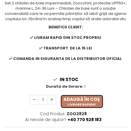
Set 2 chilotei de baie impermeabili, Zoocchini, protectie UPF50+,
marime L, 24-36 Luni – Chiloteii de baie sunt o soluție
convenabilă care le va permite părinților să aibă grijă de igiena
copilului lor, făcând în același timp copilul să arate adorabil atu
BENEFICII CLIENT:
✅ LIVRAM RAPID DIN STOC PROPRIU
✅ TRANSPORT DE LA 15 LEI
✅ COMANDA IN SIGURANTA DE LA DISTRIBUITOR OFICIAL
IN STOC
Durata de livrare:
1
ADAUGĂ ÎN COȘ
LIVRARE RAPIDA!
Cod Produs:
ZOO2828
Ai nevoie de ajutor?
+40 770 528 183