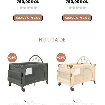
LANDOU ȘI SCAUN SPORT
LANDOU ȘI SCAUN SPORT
760,00 RON
760,00 RON
REVERSIBIL, SUSPENSII,
REVERSIBIL, SUSPENSII,
ADAPTORI SCOICĂ AUTO,
ADAPTORI SCOICĂ AUTO,
PÂNĂ LA 22 KG - NAVY GREY
PÂNĂ LA 22 KG - SAND
ADAUGA IN COS
ADAUGA IN COS
NU UITA DE:
-29%
-29%
Momi
Momi