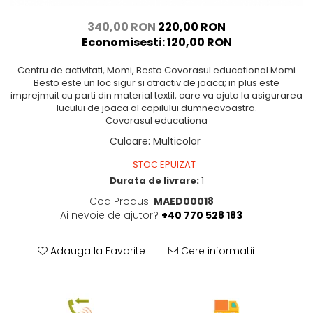
340,00 RON
220,00 RON
Economisesti:
120,00
RON
Centru de activitati, Momi, Besto Covorasul educational Momi
Besto este un loc sigur si atractiv de joaca; in plus este
imprejmuit cu parti din material textil, care va ajuta la asigurarea
lucului de joaca al copilului dumneavoastra.
Covorasul educationa
Culoare
:
Multicolor
STOC EPUIZAT
Durata de livrare:
1
Cod Produs:
MAED00018
Ai nevoie de ajutor?
+40 770 528 183
Adauga la Favorite
Cere informatii