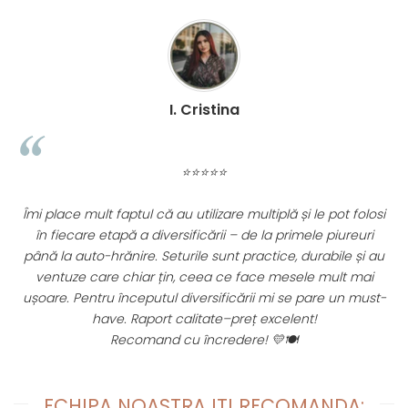
de grade
respecta standardele europene: EN 71-1, EN 71-2, EN
71-3
varsta copilului: 0+
I. Cristina
⭐⭐⭐⭐⭐
Îmi place mult faptul că au utilizare multiplă și le pot folosi
în fiecare etapă a diversificării – de la primele piureuri
până la auto-hrănire. Seturile sunt practice, durabile și au
ventuze care chiar țin, ceea ce face mesele mult mai
fi
ușoare. Pentru începutul diversificării mi se pare un must-
have. Raport calitate–preț excelent!
Recomand cu încredere! 💛🍽️
ECHIPA NOASTRA ITI RECOMANDA: