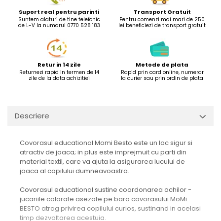
Suport real pentru parinti
Transport Gratuit
Suntem alaturi de tine telefonic
Pentru comenzi mai mari de 250
de L-V la numarul 0770 528 183
lei beneficiezi de transport gratuit
Retur in 14 zile
Metode de plata
Returnezi rapid in termen de 14
Rapid prin card online, numerar
zile de la data achizitiei
la curier sau prin ordin de plata
Descriere
Covorasul educational Momi Besto este un loc sigur si
atractiv de joaca; in plus este imprejmuit cu parti din
material textil, care va ajuta la asigurarea lucului de
joaca al copilului dumneavoastra.
Covorasul educational sustine coordonarea ochilor -
jucariile colorate asezate pe bara covorasului MoMi
BESTO atrag privirea copilului curios, sustinand in acelasi
timp dezvoltarea acestuia.