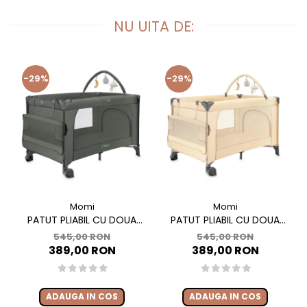
NU UITA DE:
-29%
-29%
Momi
Momi
PATUT PLIABIL CU DOUA
PATUT PLIABIL CU DOUA
NIVELE SI MASUTA DE
NIVELE SI MASUTA DE
545,00 RON
545,00 RON
INFASAT, 60X120 CM, MOMI,
INFASAT, 60X120 CM, MOMI,
389,00 RON
389,00 RON
BELOVE PLUS - GREEN
BELOVE PLUS -BEIGE
ADAUGA IN COS
ADAUGA IN COS