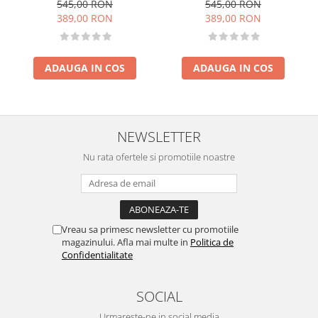
60x120 cm, Momi, Belove
60x120 cm, Momi, Belove
545,00 RON
545,00 RON
Plus - Green
Plus -Beige
389,00 RON
389,00 RON
ADAUGA IN COS
ADAUGA IN COS
NEWSLETTER
Nu rata ofertele si promotiile noastre
Vreau sa primesc newsletter cu promotiile
magazinului. Afla mai multe in
Politica de
Confidentialitate
SOCIAL
Urmareste-ne in social media