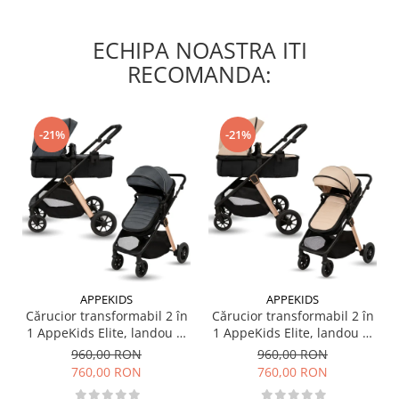
ECHIPA NOASTRA ITI
RECOMANDA:
-21%
-21%
APPEKIDS
APPEKIDS
Cărucior transformabil 2 în
Cărucior transformabil 2 în
1 AppeKids Elite, landou și
1 AppeKids Elite, landou și
scaun sport reversibil,
scaun sport reversibil,
960,00 RON
960,00 RON
suspensii, adaptori scoică
suspensii, adaptori scoică
760,00 RON
760,00 RON
auto, până la 22 kg - Navy
auto, până la 22 kg - Sand