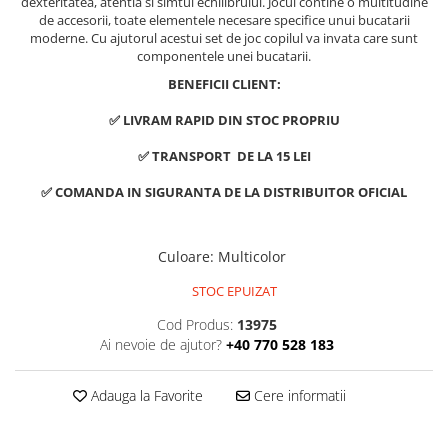
dexteritatea, atentia si simtul echilibrului. Jocul contine o multitudine
de accesorii, toate elementele necesare specifice unui bucatarii
moderne. Cu ajutorul acestui set de joc copilul va invata care sunt
componentele unei bucatarii.
BENEFICII CLIENT:
✅ LIVRAM RAPID DIN STOC PROPRIU
✅ TRANSPORT DE LA 15 LEI
✅ COMANDA IN SIGURANTA DE LA DISTRIBUITOR OFICIAL
Culoare
:
Multicolor
STOC EPUIZAT
Cod Produs:
13975
Ai nevoie de ajutor?
+40 770 528 183
Adauga la Favorite
Cere informatii