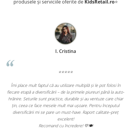
produsele și serviciile oferite de
KidsRetail.ro
⭐
I. Cristina
⭐⭐⭐⭐⭐
Îmi place mult faptul că au utilizare multiplă și le pot folosi în
De 1 
iecare etapă a diversificării – de la primele piureuri până la auto-
versa
hrănire. Seturile sunt practice, durabile și au ventuze care chiar
p
țin, ceea ce face mesele mult mai ușoare. Pentru începutul
diversificării mi se pare un must-have. Raport calitate–preț
excelent!
Recomand cu încredere! 💛🍽️