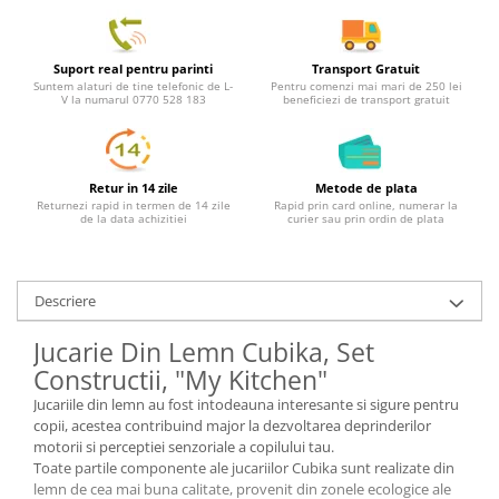
Suport real pentru parinti
Transport Gratuit
Suntem alaturi de tine telefonic de L-
Pentru comenzi mai mari de 250 lei
V la numarul 0770 528 183
beneficiezi de transport gratuit
Retur in 14 zile
Metode de plata
Returnezi rapid in termen de 14 zile
Rapid prin card online, numerar la
de la data achizitiei
curier sau prin ordin de plata
Descriere
Jucarie Din Lemn Cubika, Set
Constructii, "My Kitchen"
Jucariile din lemn au fost intodeauna interesante si sigure pentru
copii, acestea contribuind major la dezvoltarea deprinderilor
motorii si perceptiei senzoriale a copilului tau.
Toate partile componente ale jucariilor Cubika sunt realizate din
lemn de cea mai buna calitate, provenit din zonele ecologice ale