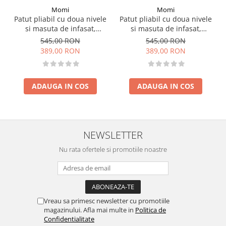
Momi
Momi
Patut pliabil cu doua nivele
Patut pliabil cu doua nivele
si masuta de infasat,
si masuta de infasat,
60x120 cm, Momi, Belove
60x120 cm, Momi, Belove
545,00 RON
545,00 RON
Plus - Green
Plus -Beige
389,00 RON
389,00 RON
ADAUGA IN COS
ADAUGA IN COS
NEWSLETTER
Nu rata ofertele si promotiile noastre
Vreau sa primesc newsletter cu promotiile
magazinului. Afla mai multe in
Politica de
Confidentialitate