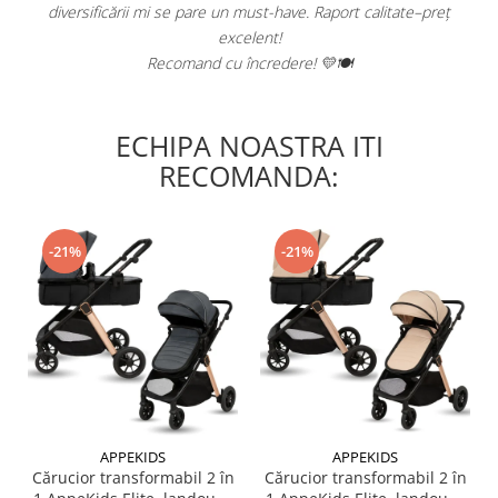
diversificării mi se pare un must-have. Raport calitate–preț
excelent!
Recomand cu încredere! 💛🍽️
ECHIPA NOASTRA ITI
RECOMANDA:
-21%
-21%
APPEKIDS
APPEKIDS
Cărucior transformabil 2 în
Cărucior transformabil 2 în