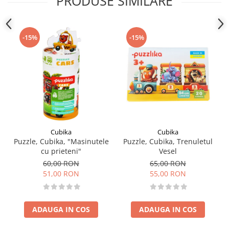
PRODUSE SIMILARE
Producator: Levenya Ukraine
-15%
-15%
Cubika
Cubika
Puzzle, Cubika, "Masinutele
Puzzle, Cubika, Trenuletul
cu prieteni"
Vesel
60,00 RON
65,00 RON
51,00 RON
55,00 RON
ADAUGA IN COS
ADAUGA IN COS