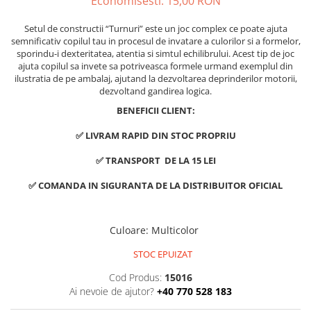
Economisesti:
15,00
RON
Setul de constructii “Turnuri” este un joc complex ce poate ajuta
semnificativ copilul tau in procesul de invatare a culorilor si a formelor,
sporindu-i dexteritatea, atentia si simtul echilibrului. Acest tip de joc
ajuta copilul sa invete sa potriveasca formele urmand exemplul din
ilustratia de pe ambalaj, ajutand la dezvoltarea deprinderilor motorii,
dezvoltand gandirea logica.
BENEFICII CLIENT:
✅ LIVRAM RAPID DIN STOC PROPRIU
✅ TRANSPORT DE LA 15 LEI
✅ COMANDA IN SIGURANTA DE LA DISTRIBUITOR OFICIAL
Culoare
:
Multicolor
STOC EPUIZAT
Cod Produs:
15016
Ai nevoie de ajutor?
+40 770 528 183