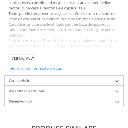
copii, acestea contribuind major la dezvoltarea deprinderilor
motorii si perceptiei senzoriale a copilului tau.
Toate partile componente ale jucariilor Cubika sunt realizate din
lemn de cea mai buna calitate, provenit din zonele ecologice ale
Carpatilor iar vopselurile utilizate sunt pe baza de apa, nu au
miros, sunt foarte rezistente la uzura si sunt 100% sigure pentru
utilizatori.
Setul de constructii “Turnuri” este un joc complex ce poate ajuta
semnificativ copilul tau in procesul de invatare a culorilor si a
formelor, sporindu-i dexteritatea, atentia si simtul echilibrului.
Acest tip de joc ajuta copilul sa invete sa potriveasca formele
VEZI MAI MULT
urmand exemplul din ilustratia de pe ambalaj, ajutand la
dezvoltarea deprinderilor motorii, dezvoltand gandirea logica.
Informatii conformitate produs
Distractia este garantata cu aceasta jucarie! Toate piesele acestui
joc sunt cu marginile rotunjite, astfel incat copilul dumneavoastra
Caracteristici
sa se poata juca in siguranta.
Caracteristici produs:
INFORMATII LIVRARE
Materiale: lemn de fag, vopseluri pe baza de apa, non-toxice;
Review-uri
(0)
Numar piese: 25
Varsta recomandata: 18 luni+
AVERTISMENT:
Indepartati ambalajele inainte de folosinta! Nu
lasati copiii nesupravegheati in timpul jocului cu acest produs!
Tineti produsul departe de foc!