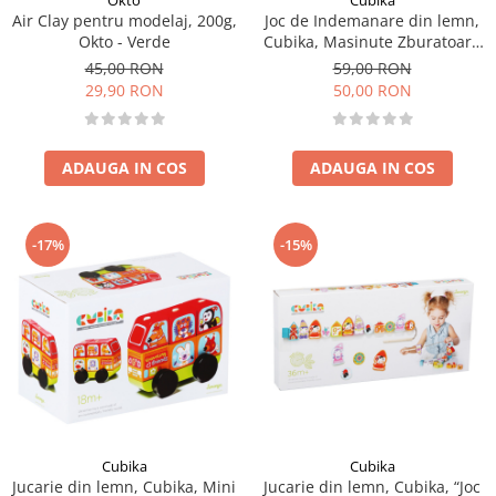
Okto
Cubika
Air Clay pentru modelaj, 200g,
Joc de Indemanare din lemn,
Okto - Verde
Cubika, Masinute Zburatoare
- Pastel
45,00 RON
59,00 RON
29,90 RON
50,00 RON
ADAUGA IN COS
ADAUGA IN COS
-17%
-15%
Cubika
Cubika
Jucarie din lemn, Cubika, Mini
Jucarie din lemn, Cubika, “Joc