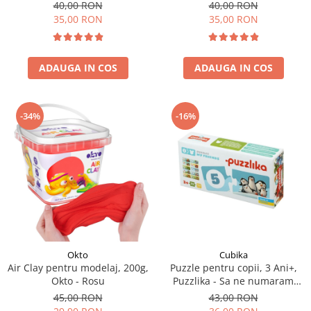
Africane
40,00 RON
40,00 RON
35,00 RON
35,00 RON
ADAUGA IN COS
ADAUGA IN COS
-34%
-16%
Okto
Cubika
Air Clay pentru modelaj, 200g,
Puzzle pentru copii, 3 Ani+,
Okto - Rosu
Puzzlika - Sa ne numaram
prietenii
45,00 RON
43,00 RON