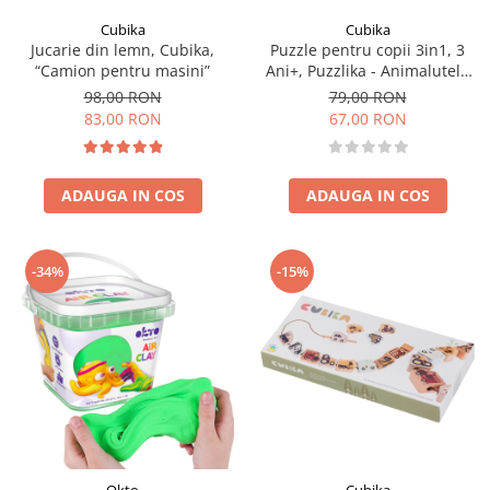
Cubika
Cubika
Jucarie din lemn, Cubika,
Puzzle pentru copii 3in1, 3
“Camion pentru masini”
Ani+, Puzzlika - Animalutele
preferate
98,00 RON
79,00 RON
83,00 RON
67,00 RON
ADAUGA IN COS
ADAUGA IN COS
-34%
-15%