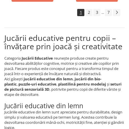
1
2
3
7
...
Jucării educative pentru copii –
învățare prin joacă și creativitate
Categoria
Jucării Educative
reunește produse create pentru
dezvoltarea abilităților cognitive, motrice și creative ale copiilor prin
joacă. Fiecare produs este conceput pentru a transforma timpul de
joacă într-o experiență de învățare naturală și distractivă.
Aici găsești
jucării educative din lemn
,
jucării din bio-
plastic
,
puzzle-uri educative
,
plastilină pentru modelaj
și
seturi
de pictură senzorială 3D
, potrivite pentru copii de diferite vârste și
etape de dezvoltare.
Jucării educative din lemn
Jucăriile educative din lemn sunt apreciate pentru durabilitate, design
simplu și valoarea educativă pe termen lung. Acestea contribuie la
dezvoltarea coordonării mână-ochi, motricității fine, atenției și gândirii
logice.