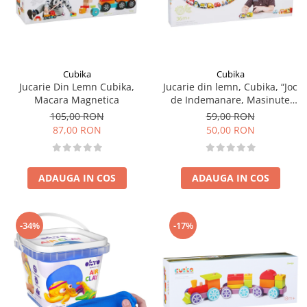
Cubika
Cubika
Jucarie Din Lemn Cubika,
Jucarie din lemn, Cubika, “Joc
Macara Magnetica
de Indemanare, Masinute
Zburatoare”
105,00 RON
59,00 RON
87,00 RON
50,00 RON
ADAUGA IN COS
ADAUGA IN COS
-34%
-17%