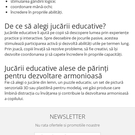
stimularea gândirii logice;
coordonare mână-ochi;
încredere în propriile abilități.
De ce să alegi jucării educative?
Jucăriile educative îi ajută pe copii să descopere lumea prin experiențe
practice și interactive. Spre deosebire de jocurile pasive, acestea
stimulează participarea activă și dezvoltă abilități utile pe termen lung.
Prin joacă, copiii învață să rezolve probleme, să fie creativi, să își
dezvolte coordonarea și să capete încredere în propriile capacități.
Jucării educative alese de părinți
pentru dezvoltare armonioasă
Fie că alegi o jucărie din lemn, un puzzle educativ, un set de pictură
senzorială 3D sau plastilină pentru modelaj, vei găsi produse care
îmbină distracția cu învățarea și contribuie la dezvoltarea armonioasă
a copilului.
NEWSLETTER
Nu rata ofertele si promotiile noastre