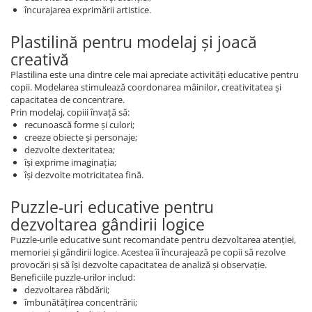
încurajarea exprimării artistice.
Plastilină pentru modelaj și joacă
creativă
Plastilina este una dintre cele mai apreciate activități educative pentru
copii. Modelarea stimulează coordonarea mâinilor, creativitatea și
capacitatea de concentrare.
Prin modelaj, copiii învață să:
recunoască forme și culori;
creeze obiecte și personaje;
dezvolte dexteritatea;
își exprime imaginația;
își dezvolte motricitatea fină.
Puzzle-uri educative pentru
dezvoltarea gândirii logice
Puzzle-urile educative sunt recomandate pentru dezvoltarea atenției,
memoriei și gândirii logice. Acestea îi încurajează pe copii să rezolve
provocări și să își dezvolte capacitatea de analiză și observație.
Beneficiile puzzle-urilor includ:
dezvoltarea răbdării;
îmbunătățirea concentrării;