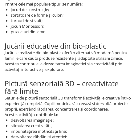
Printre cele mai populare tipuri se numără:
jocuri de construcție;
sortatoare de forme și culori;
turnuri de stivuit;
jocuri Montessori;
puzzle-uri din lemn.
Jucării educative din bio-plastic
Jucăriile realizate din bio-plastic oferă o alternativă modernă pentru
familiile care caută produse rezistente și adaptate utilizării zilnice.
Acestea contribuie la dezvoltarea imaginației și a creativității prin
activități interactive și explorare.
Pictură senzorială 3D – creativitate
fără limite
Seturile de pictură senzorială 3D transformă activitățile creative într-o
experiență completă. Copiii modelează, creează și dezvoltă proiecte
proprii, exersând răbdarea, concentrarea și coordonarea.
Aceste activități contribuie la:
dezvoltarea imaginației;
stimularea creativității;
îmbunătățirea motricității fine;
dezvoltarea răbdării și atenției;