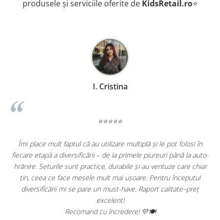
produsele și serviciile oferite de
KidsRetail.ro
⭐
I. Cristina
⭐⭐⭐⭐⭐
t faptul că au utilizare multiplă și le pot folosi în
De 1 an jumate fol
 diversificării – de la primele piureuri până la auto-
versatil, usor si pl
ile sunt practice, durabile și au ventuze care chiar
portbajul masin
e face mesele mult mai ușoare. Pentru începutul
Recomand c
rii mi se pare un must-have. Raport calitate–preț
excelent!
Recomand cu încredere! 💛🍽️