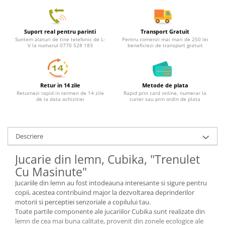
Suport real pentru parinti
Transport Gratuit
Suntem alaturi de tine telefonic de L-
Pentru comenzi mai mari de 250 lei
V la numarul 0770 528 183
beneficiezi de transport gratuit
Retur in 14 zile
Metode de plata
Returnezi rapid in termen de 14 zile
Rapid prin card online, numerar la
de la data achizitiei
curier sau prin ordin de plata
Descriere
Jucarie din lemn, Cubika, "Trenulet
Cu Masinute"
Jucariile din lemn au fost intodeauna interesante si sigure pentru
copii, acestea contribuind major la dezvoltarea deprinderilor
motorii si perceptiei senzoriale a copilului tau.
Toate partile componente ale jucariilor Cubika sunt realizate din
lemn de cea mai buna calitate, provenit din zonele ecologice ale