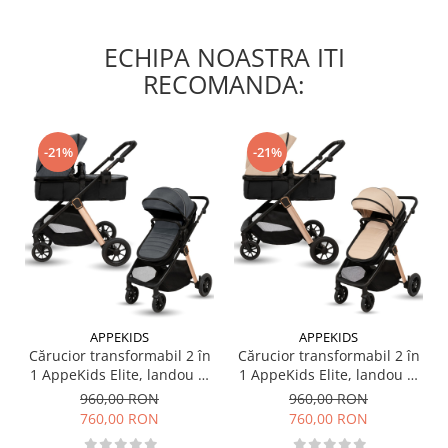
ECHIPA NOASTRA ITI
RECOMANDA:
-21%
-21%
APPEKIDS
APPEKIDS
Cărucior transformabil 2 în
Cărucior transformabil 2 în
1 AppeKids Elite, landou și
1 AppeKids Elite, landou și
scaun sport reversibil,
scaun sport reversibil,
960,00 RON
960,00 RON
suspensii, adaptori scoică
suspensii, adaptori scoică
760,00 RON
760,00 RON
auto, până la 22 kg - Navy
auto, până la 22 kg - Sand