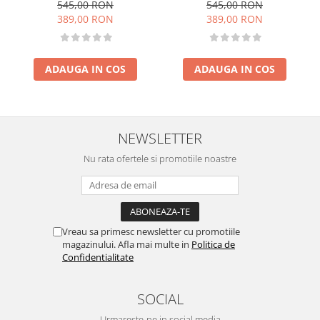
60x120 cm, Momi, Belove
60x120 cm, Momi, Belove
545,00 RON
545,00 RON
Plus - Green
Plus -Beige
389,00 RON
389,00 RON
ADAUGA IN COS
ADAUGA IN COS
NEWSLETTER
Nu rata ofertele si promotiile noastre
Vreau sa primesc newsletter cu promotiile
magazinului. Afla mai multe in
Politica de
Confidentialitate
SOCIAL
Urmareste-ne in social media