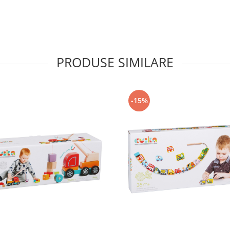
PRODUSE SIMILARE
 Nu lasati copiii
-15%
produsul departe de foc.