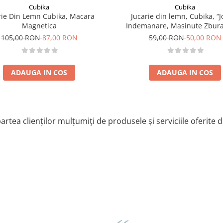
Cubika
Cubika
rie Din Lemn Cubika, Macara
Jucarie din lemn, Cubika, “J
Magnetica
Indemanare, Masinute Zbura
105,00 RON
87,00 RON
59,00 RON
50,00 RON
ADAUGA IN COS
ADAUGA IN COS
artea clienților mulțumiți de produsele și serviciile oferite 