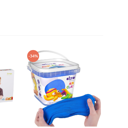
-34%
-16%