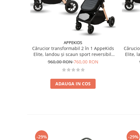
APPEKIDS
Cărucior transformabil 2 în 1 AppeKids
Cărucio
Elite, landou și scaun sport reversibil,
Elite, 
suspensii, adaptori scoică auto, până la
suspensi
960,00 RON
760,00 RON
22 kg - Navy Grey
ADAUGA IN COS
-29%
-29%