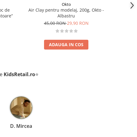
Okto
oc de
Air Clay pentru modelaj, 200g, Okto -
Puzzle pe
toare”
Albastru
45,00 RON
29,90 RON
4
ADAUGA IN COS
de
KidsRetail.ro
⭐
C. Miruna