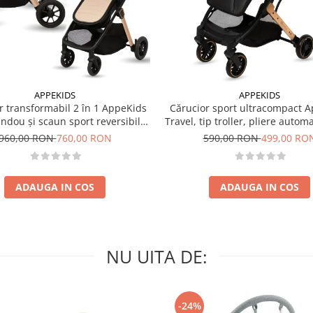
APPEKIDS
APPEKIDS
r transformabil 2 în 1 AppeKids
Cărucior sport ultracompact 
landou și scaun sport reversibil,
Travel, tip troller, pliere autom
i, adaptori scoică auto, până la
de mână, 6.7 kg - Pink
960,00 RON
760,00 RON
590,00 RON
499,00 RO
22 kg - Sand
ADAUGA IN COS
ADAUGA IN COS
NU UITA DE:
-24%