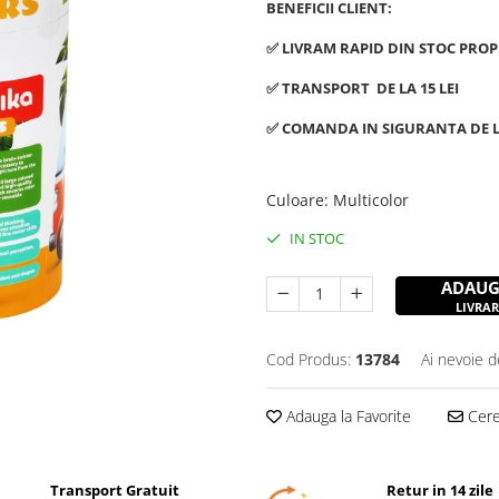
BENEFICII CLIENT:
✅ LIVRAM RAPID DIN STOC PROP
✅ TRANSPORT DE LA 15 LEI
✅ COMANDA IN SIGURANTA DE L
Culoare
:
Multicolor
IN STOC
ADAUG
LIVRAR
Cod Produs:
13784
Ai nevoie d
Adauga la Favorite
Cere 
Transport Gratuit
Retur in 14 zile