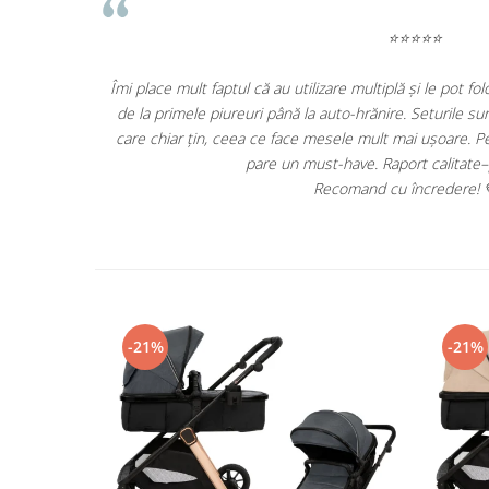
⭐⭐⭐⭐⭐
diversificării –
De 1 an jumate folosim caruciorul Appekids Upp. Este re
 și au ventuze
am luat cu noi peste tot, incape usor in portbajul ma
ificării mi se
probleme. Recomand cu incredere ace
-21%
-21%