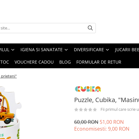
ILUL
IGIENA SI SANATATE
DIVERSIFICARE
JUCARII BE
STOC
VOUCHERE CADOU
BLOG
FORMULAR DE RETUR
 prieteni"
Puzzle, Cubika, "Masinu
Fii primul care scrie
60,00 RON
51,00 RON
Economisesti:
9,00
RON