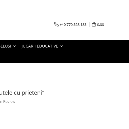
+40 770 528 183
0,00
BELUSI
JUCARII EDUCATIVE
tele cu prieteni"
 un Review