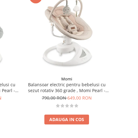
-12%
Momi
elusi cu
Balansoar electric pentru bebelusi cu
Patut M
 Pearl -
sezut rotativ 360 grade , Momi Pearl -
electrica,
Beige
N
790,00 RON
649,00 RON
65
ADAUGA IN COS