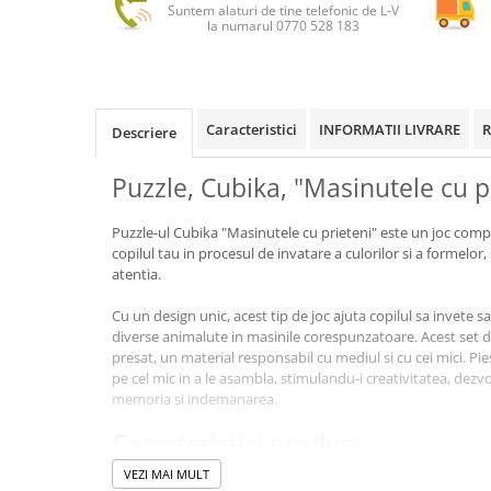
Suntem alaturi de tine telefonic de L-V
la numarul 0770 528 183
Caracteristici
INFORMATII LIVRARE
R
Descriere
Puzzle, Cubika, "Masinutele cu p
Puzzle-ul Cubika "Masinutele cu prieteni" este un joc comp
copilul tau in procesul de invatare a culorilor si a formelor,
atentia.
Cu un design unic, acest tip de joc ajuta copilul sa invete s
diverse animalute in masinile corespunzatoare. Acest set de 
presat, un material responsabil cu mediul si cu cei mici. Pies
pe cel mic in a le asambla, stimulandu-i creativitatea, dezv
memoria si indemanarea.
Caracteristici produs:
VEZI MAI MULT
Materiale: carton presat