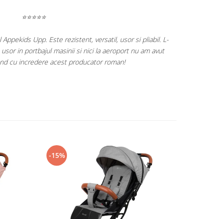
⭐⭐⭐⭐⭐
 mare drag produsele celor de la KidsRetail! ❤️
de viata a fetitei cu balansoarul electric si continuam catre
versificare, scaunul auto si caruciorul! 🫶
-15%