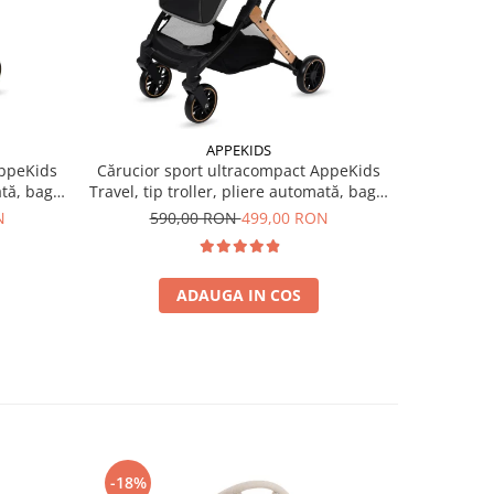
-15%
APPEKIDS
AppeKids
Cărucior sport ultracompact AppeKids
Cărucior 
ată, bagaj
Travel, tip troller, pliere automată, bagaj
Travel, tip
de mână, 6.7 kg - Grey
de
N
590,00 RON
499,00 RON
59
ADAUGA IN COS
-18%