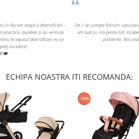
zistent, versatil, usor si pliabil. L-
Recomand cu cel mai
sinii si nici la aeroport nu am avut
Am inceput inca din primele luni 
st producator roman!
seturile de di
ECHIPA NOASTRA ITI RECOMANDA:
-15%