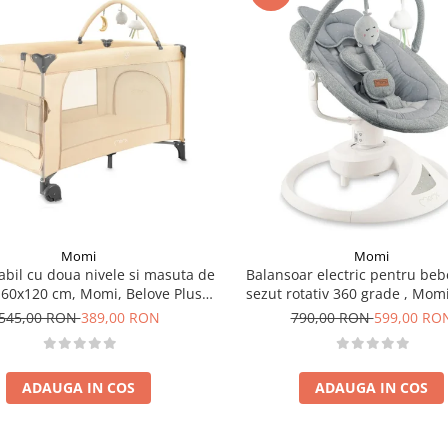
Momi
Momi
iabil cu doua nivele si masuta de
Balansoar electric pentru beb
, 60x120 cm, Momi, Belove Plus -
sezut rotativ 360 grade , Momi
Beige
Grey
545,00 RON
389,00 RON
790,00 RON
599,00 RO
ADAUGA IN COS
ADAUGA IN COS