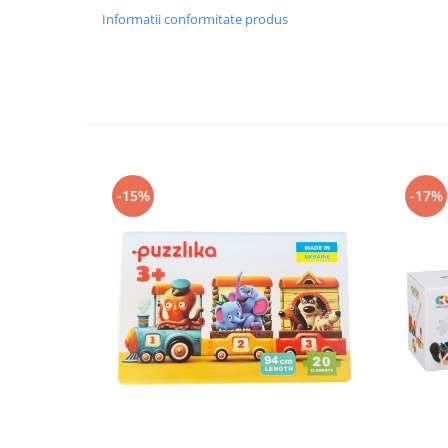
Informatii conformitate produs
Dimensiuni produs fara ambalaj: 11x18 cm.
Numar piese: 20
Grosime piese puzzle: 3 mm.
Varsta recomandata: 2 ani+
AVERTISMENT:
Indepartati ambalajele inainte de folosinta.
-15%
-17%
nesupravegheati in timpul jocului cu acest produs. Tineti 
Producator: Levenya Ukraine