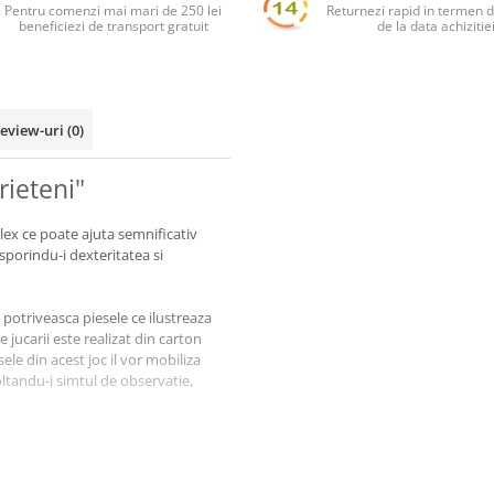
Pentru comenzi mai mari de 250 lei
Returnezi rapid in termen d
beneficiezi de transport gratuit
de la data achizitie
eview-uri
(0)
rieteni"
lex ce poate ajuta semnificativ
 sporindu-i dexteritatea si
a potriveasca piesele ce ilustreaza
jucarii este realizat din carton
ele din acest joc il vor mobiliza
oltandu-i simtul de observatie,