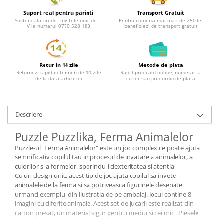
Suport real pentru parinti
Transport Gratuit
Suntem alaturi de tine telefonic de L-
Pentru comenzi mai mari de 250 lei
V la numarul 0770 528 183
beneficiezi de transport gratuit
Retur in 14 zile
Metode de plata
Returnezi rapid in termen de 14 zile
Rapid prin card online, numerar la
de la data achizitiei
curier sau prin ordin de plata
Descriere
Puzzle Puzzlika, Ferma Animalelor
Puzzle-ul "Ferma Animalelor" este un joc complex ce poate ajuta
semnificativ copilul tau in procesul de invatare a animalelor, a
culorilor si a formelor, sporindu-i dexteritatea si atentia.
Cu un design unic, acest tip de joc ajuta copilul sa invete
animalele de la ferma si sa potriveasca figurinele desenate
urmand exemplul din ilustratia de pe ambalaj. Jocul contine 8
imagini cu diferite animale. Acest set de jucarii este realizat din
carton presat, un material sigur pentru mediu si cei mici. Piesele