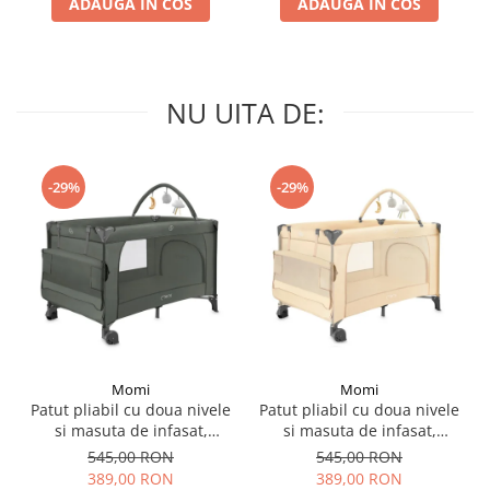
ADAUGA IN COS
ADAUGA IN COS
NU UITA DE:
-29%
-29%
Momi
Momi
Patut pliabil cu doua nivele
Patut pliabil cu doua nivele
si masuta de infasat,
si masuta de infasat,
60x120 cm, Momi, Belove
60x120 cm, Momi, Belove
545,00 RON
545,00 RON
Plus - Green
Plus -Beige
389,00 RON
389,00 RON