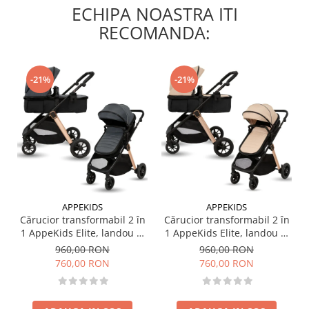
ECHIPA NOASTRA ITI
RECOMANDA:
-21%
-21%
APPEKIDS
APPEKIDS
Cărucior transformabil 2 în
Cărucior transformabil 2 în
1 AppeKids Elite, landou și
1 AppeKids Elite, landou și
scaun sport reversibil,
scaun sport reversibil,
960,00 RON
960,00 RON
suspensii, adaptori scoică
suspensii, adaptori scoică
760,00 RON
760,00 RON
auto, până la 22 kg - Navy
auto, până la 22 kg - Sand
Grey