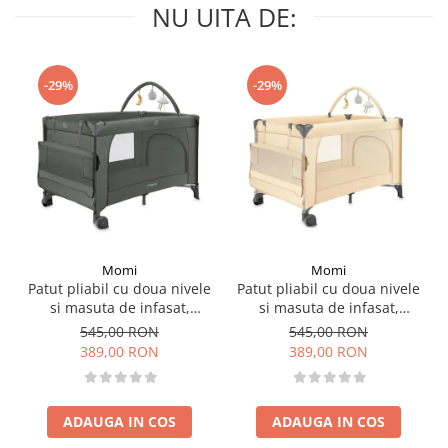
NU UITA DE:
-29%
-29%
Momi
Momi
Patut pliabil cu doua nivele
Patut pliabil cu doua nivele
si masuta de infasat,
si masuta de infasat,
60x120 cm, Momi, Belove
60x120 cm, Momi, Belove
545,00 RON
545,00 RON
Plus - Green
Plus -Beige
389,00 RON
389,00 RON
ADAUGA IN COS
ADAUGA IN COS