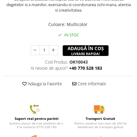
degetelor si a mainilor, exersandu-si coordonarea ochi-mana, atentia
si creativitatea.
Culoare
:
Multicolor
IN STOC
ADAUGĂ ÎN COȘ
LIVRARE RAPIDA!
Cod Produs:
OK10043
Ai nevoie de ajutor?
+40 770 528 183
Adauga la Favorite
Cere informatii
Suport real pentru parinti
Transport Gratuit
Suntem alaturi de tine telefonic de L-
Pentru comenzi mai mari de 250 lei
V la numarul 0770 528 183
beneficiezi de transport gratuit