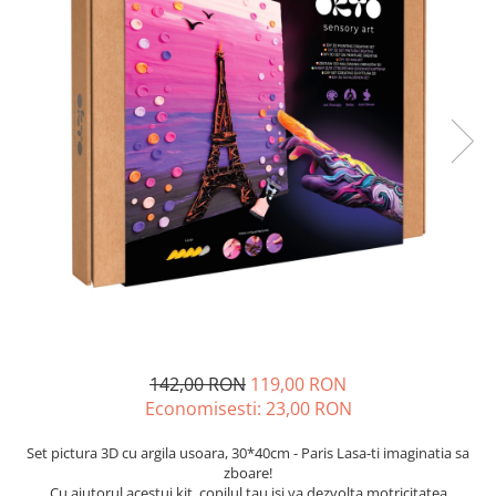
142,00 RON
119,00 RON
Economisesti:
23,00
RON
Set pictura 3D cu argila usoara, 30*40cm - Paris Lasa-ti imaginatia sa
zboare!
Cu ajutorul acestui kit, copilul tau isi va dezvolta motricitatea