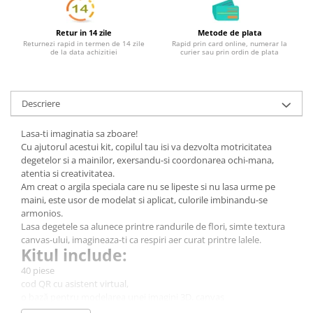
Retur in 14 zile
Metode de plata
Returnezi rapid in termen de 14 zile
Rapid prin card online, numerar la
de la data achizitiei
curier sau prin ordin de plata
Descriere
Lasa-ti imaginatia sa zboare!
Cu ajutorul acestui kit, copilul tau isi va dezvolta motricitatea
degetelor si a mainilor, exersandu-si coordonarea ochi-mana,
atentia si creativitatea.
Am creat o argila speciala care nu se lipeste si nu lasa urme pe
maini, este usor de modelat si aplicat, culorile imbinandu-se
armonios.
Lasa degetele sa alunece printre randurile de flori, simte textura
canvas-ului, imagineaza-ti ca respiri aer curat printre lalele.
Kitul include:
40 piese
cod QR cu asistent virtual,
o bază pentru modelarea unei imagini 3D, canvas
argilă ușoară,