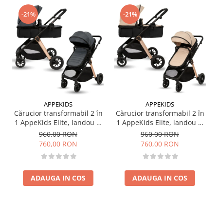
-21%
-21%
APPEKIDS
APPEKIDS
Cărucior transformabil 2 în
Cărucior transformabil 2 în
1 AppeKids Elite, landou și
1 AppeKids Elite, landou și
scaun sport reversibil,
scaun sport reversibil,
960,00 RON
960,00 RON
suspensii, adaptori scoică
suspensii, adaptori scoică
760,00 RON
760,00 RON
auto, până la 22 kg - Navy
auto, până la 22 kg - Sand
Grey
ADAUGA IN COS
ADAUGA IN COS