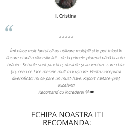
D. Mircea
⭐⭐⭐⭐⭐
 folosi în
De 1 an jumate folosim caruciorul Appekids Upp. Este rezi
ână la auto-
versatil, usor si pliabil. L-am luat cu noi peste tot, incape u
 care chiar
portbajul masinii si nici la aeroport nu am avut problem
nceputul
Recomand cu incredere acest producator roman!
ate–preț
ECHIPA NOASTRA ITI
RECOMANDA: