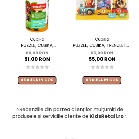
Cubika
Cubika
PUZZLE, CUBIKA,
PUZZLE, CUBIKA, TRENULETUL
"MASINUTELE CU PRIETENI"
VESEL
60,00 RON
65,00 RON
51,00 RON
55,00 RON
ADAUGA IN COS
ADAUGA IN COS
⭐Recenziile din partea clienților mulțumiți de
produsele și serviciile oferite de
KidsRetail.ro
⭐