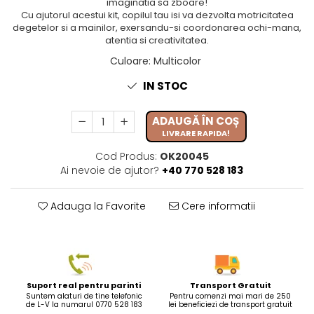
imaginatia sa zboare!
Cu ajutorul acestui kit, copilul tau isi va dezvolta motricitatea
degetelor si a mainilor, exersandu-si coordonarea ochi-mana,
atentia si creativitatea.
Culoare
:
Multicolor
IN STOC
ADAUGĂ ÎN COȘ
LIVRARE RAPIDA!
Cod Produs:
OK20045
Ai nevoie de ajutor?
+40 770 528 183
Adauga la Favorite
Cere informatii
Suport real pentru parinti
Transport Gratuit
Suntem alaturi de tine telefonic
Pentru comenzi mai mari de 250
de L-V la numarul 0770 528 183
lei beneficiezi de transport gratuit