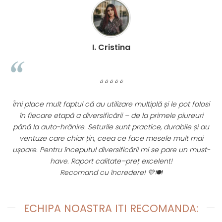
I. Cristina
⭐⭐⭐⭐⭐
i place mult faptul că au utilizare multiplă și le pot folosi
De 1
în fiecare etapă a diversificării – de la primele piureuri
reziste
nă la auto-hrănire. Seturile sunt practice, durabile și au
incape
ventuze care chiar țin, ceea ce face mesele mult mai
avut p
oare. Pentru începutul diversificării mi se pare un must-
have. Raport calitate–preț excelent!
Recomand cu încredere! 💛🍽️
ECHIPA NOASTRA ITI RECOMANDA: