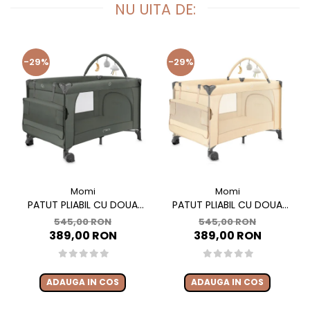
NU UITA DE:
-29%
-29%
Momi
Momi
PATUT PLIABIL CU DOUA
PATUT PLIABIL CU DOUA
NIVELE SI MASUTA DE
NIVELE SI MASUTA DE
545,00 RON
545,00 RON
INFASAT, 60X120 CM, MOMI,
INFASAT, 60X120 CM, MOMI,
389,00 RON
389,00 RON
BELOVE PLUS - GREEN
BELOVE PLUS -BEIGE
ADAUGA IN COS
ADAUGA IN COS