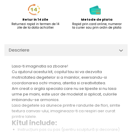
Retur in 14 zile
Metode de plata
Returnezi rapid in termen de 14
Rapid prin card online, numerar
zile de la data achizitiei
la curier sau prin ordin de plata
Descriere
Lasa-ti imaginatia sa zboare!
Cu ajutorul acestui kit, copilul tau isi va dezvolta
motricitatea degetelor si a mainilor, exersandu-si
coordonarea ochi-mana, atentia si creativitatea.
Am creat o argila speciala care nu se lipeste si nu lasa
urme pe maini, este usor de modelat si aplicat, culorile
imbinandu-se armonios.
Lasa degetele sa alunece printre randurile de flori, simte
textura canvas-ului, imagineaza-ti ca respiri aer curat
printre lalele.
Kitul include:
Instrucțiuni pas cu pas (pentru sculptură și decorare)