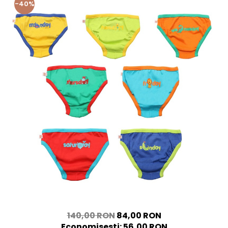
-40%
140,00 RON
84,00 RON
Economisesti:
56,00
RON