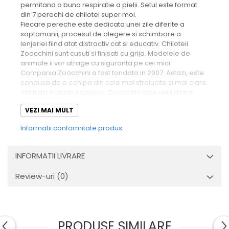
permitand o buna respiratie a pielii. Setul este format
din 7 perechi de chilotei super moi.
Fiecare pereche este dedicata unei zile diferite a
saptamanii, procesul de alegere si schimbare a
lenjeriei fiind atat distractiv cat si educativ. Chiloteii
Zoocchini sunt cusuti si finisati cu grija. Modelele de
animale ii vor atrage cu siguranta pe cei mici.
Compania Zoocchini a fost fondata in 2007. Astazi, este
condusa de o echipa din cele mai stralucite si mai clare
minti din industria copiilor. Zoocchini este unul dintre
cele mai recunoscute branduri de tip boutique din SUA
VEZI MAI MULT
si Canada.
Informatii conformitate produs
Misiunea noastra este simpla - sa punem tot ce
este mai bun la dispozitia tuturor
INFORMATII LIVRARE
copiilor!
Produsele noastre se disting prin dragostea
noastra fata de animale, natura si culoare. Construim un
Review-uri
(0)
semnal pozitiv ca toata lumea si totul este frumos ... si
suntem individual diferiti! Iubim ceea ce facem si facem
ceea ce iubim. Acest lucru se reflecta in fiecare piesa
din ceea ce cream.
Produsele ZOOCCHINI sunt cunoscute in toata lumea si
PRODUSE SIMILARE
sunt preferate atat de parinti, cat si de copii. Suntem