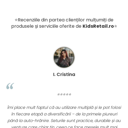
- Nu folositi inalbitori!
- Se usucă în uscatorul de rufe la program redus!
⭐Recenziile din partea clienților mulțumiți de
produsele și serviciile oferite de
KidsRetail.ro
⭐
Marime
:
L
(112-118 cm)
Se recomanda copiilor cu o greutate de la
19 la 22.5 kg
(Sunt perfecti pentru copiii cu varsta intre 5
si 6 ani).
Circumferinta taliei: 59 cm
Dimensiuni pachet:
I. Cristina
- latime 27,5 cm
- inaltime 19 cm
⭐⭐⭐⭐⭐
- adancime 3 cm
Îmi place mult faptul că au utilizare multiplă și le pot folosi
în fiecare etapă a diversificării – de la primele piureuri
Fabricat din bumbac organic.
până la auto-hrănire. Seturile sunt practice, durabile și au
ventuze care chiar țin, ceea ce face mesele mult mai