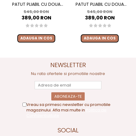
PATUT PLIABIL CU DOUA
PATUT PLIABIL CU DOUA
NIVELE SI MASUTA DE
NIVELE SI MASUTA DE
545,00 RON
545,00 RON
INFASAT, 60X120 CM, MOMI,
INFASAT, 60X120 CM, MOMI,
389,00 RON
389,00 RON
BELOVE PLUS - GREEN
BELOVE PLUS -BEIGE
ADAUGA IN COS
ADAUGA IN COS
NEWSLETTER
Nu rata ofertele si promotiile noastre
Vreau sa primesc newsletter cu promotiile
magazinului. Afla mai multe in
Politica de
Confidentialitate
SOCIAL