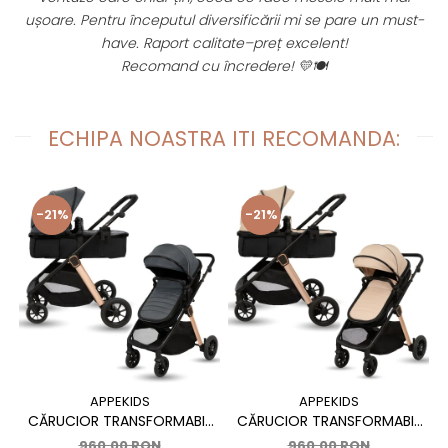
fi
ușoare. Pentru începutul diversificării mi se pare un must-
have. Raport calitate–preț excelent!
Recomand cu încredere! 💛🍽️
ECHIPA NOASTRA ITI RECOMANDA:
-21%
-21%
APPEKIDS
APPEKIDS
CĂRUCIOR TRANSFORMABIL
CĂRUCIOR TRANSFORMABIL
2 ÎN 1 APPEKIDS ELITE,
2 ÎN 1 APPEKIDS ELITE,
960,00 RON
960,00 RON