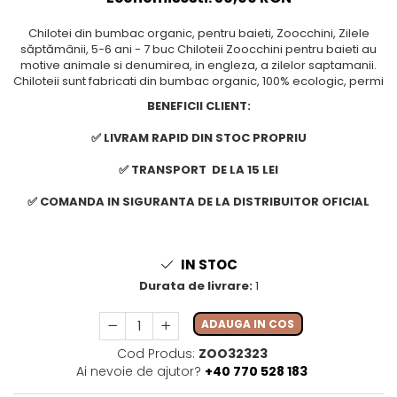
Chilotei din bumbac organic, pentru baieti, Zoocchini, Zilele
săptămânii, 5-6 ani - 7 buc Chiloteii Zoocchini pentru baieti au
motive animale si denumirea, in engleza, a zilelor saptamanii.
Chiloteii sunt fabricati din bumbac organic, 100% ecologic, permi
BENEFICII CLIENT:
✅ LIVRAM RAPID DIN STOC PROPRIU
✅ TRANSPORT DE LA 15 LEI
✅ COMANDA IN SIGURANTA DE LA DISTRIBUITOR OFICIAL
IN STOC
Durata de livrare:
1
ADAUGA IN COS
Cod Produs:
ZOO32323
Ai nevoie de ajutor?
+40 770 528 183