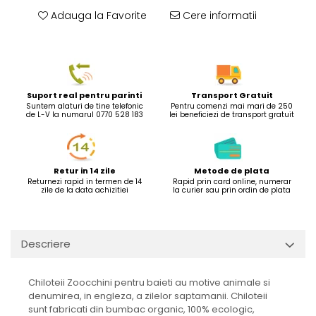
Adauga la Favorite
Cere informatii
Suport real pentru parinti
Transport Gratuit
Suntem alaturi de tine telefonic
Pentru comenzi mai mari de 250
de L-V la numarul 0770 528 183
lei beneficiezi de transport gratuit
Retur in 14 zile
Metode de plata
Returnezi rapid in termen de 14
Rapid prin card online, numerar
zile de la data achizitiei
la curier sau prin ordin de plata
Descriere
Chiloteii Zoocchini pentru baieti au motive animale si
denumirea, in engleza, a zilelor saptamanii. Chiloteii
sunt fabricati din bumbac organic, 100% ecologic,